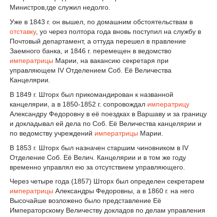
Министров,где служил недолго.
Уже в 1843 г. он вышел, по домашним обстоятельствам в
отставку
, yо через полтора года вновь поступил на службу в
Почтовый департамент, а оттуда перешел в правление
Заемного банка, и 1846 г. перемещен в ведомство
императрицы
Марии, на вакансию секретаря при
управляющем IV Отделением Соб. Её Величества
Канцелярии.
В 1849 г. Шторх был прикомандирован к названной
канцелярии, а в 1850-1852 г. сопровождал
императрицу
Александру Федоровну в её поездках в Варшаву и за границу
и докладывал ей дела по Соб. Её Величества канцелярии и
по ведомству учреждений
императрицы
Марии.
В 1853 г. Шторх был назначен старшим чиновником в IV
Отделение Соб. Её Велич. Канцелярии и в том же году
временно управлял ею за отсутствием управляющего.
Через четыре года (1857) Шторх был определен секретарем
императрицы
Александры Федоровны, а в 1860 г. на него
Высочайше возложено было представление Её
Императорскому Величеству докладов по делам управления