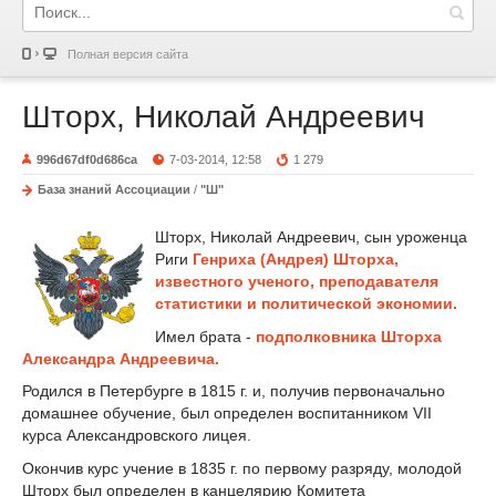
Полная версия сайта
Шторх, Николай Андреевич
996d67df0d686ca
7-03-2014, 12:58
1 279
База знаний Ассоциации
/
"Ш"
Шторх, Николай Андреевич, сын уроженца
Риги
Генриха (Андрея) Шторха,
известного ученого, преподавателя
статистики и политической экономии.
Имел брата -
подполковника Шторха
Александра Андреевича.
Родился в Петербурге в 1815 г. и, получив первоначально
домашнее обучение, был определен воспитанником VII
курса Александровского лицея.
Окончив курс учение в 1835 г. по первому разряду, молодой
Шторх был определен в канцелярию Комитета