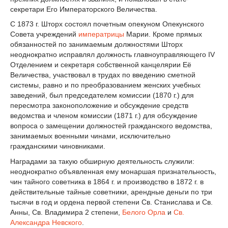
секретари Его Императорского Величества.
С 1873 г. Шторх состоял почетным опекуном Опекунского
Совета учреждений
императрицы
Марии. Кроме прямых
обязанностей по занимаемым должностями Шторх
неоднократно исправлял должность главноуправляющего IV
Отделением и секретаря собственной канцелярии Её
Величества, участвовал в трудах по введению сметной
системы, равно и по преобразованием женских учебных
заведений, был председателем комиссии (1870 г.) для
пересмотра законоположение и обсуждение средств
ведомства и членом комиссии (1871 г.) для обсуждение
вопроса о замещении должностей гражданского ведомства,
занимаемых военными чинами, исключительно
гражданскими чиновниками.
Наградами за такую обширную деятельность служили:
неоднократно объявленная ему монаршая признательность,
чин тайного советника в 1864 г. и производство в 1872 г. в
действительные тайные советники, арендные деньги по три
тысячи в год и ордена первой степени Св. Станислава и Св.
Анны, Св. Владимира 2 степени,
Белого Орла
и
Св.
Александра Невского
.