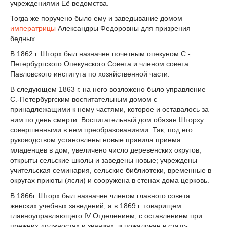
учреждениями Её ведомства.
Тогда же поручено было ему и заведывание домом
императрицы
Александры Федоровны для призрения
бедных.
В 1862 г. Шторх был назначен почетным опекуном C.-
Петербургского Опекунского Совета и членом совета
Павловского института по хозяйственной части.
В следующем 1863 г. на него возложено было управление
С.-Петербургским воспитательным домом с
принадлежащими к нему частями, которое и оставалось за
ним по день смерти. Воспитательный дом обязан Шторху
совершенными в нем преобразованиями. Так, под его
руководством установлены новые правила приема
младенцев в дом; увеличено число деревенских округов;
открыты сельские школы и заведены новые; учреждены
учительская семинария, сельские библиотеки, временные в
округах приюты (ясли) и сооружена в стенах дома церковь.
В 1866г. Шторх был назначен членом главного совета
женских учебных заведений, а в 1869 г. товарищем
главноуправляющего IV Отделением, с оставлением при
прежних должностях и званиях, и пожалован в статс-