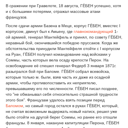
В сражении при Гравелоте, 18 августа, ГЁБЕН успешно, хотя
и с большими потерями, отражал массовые атаки
французов.
После сдачи армии Базена в Меце, корпус ГЁБЕН, вместес I
корпусом, двинут был к Амьену, где
главнокомандующий
1-
ой армией, генерал Мантейфель и принял, по совету ГЁБЕН,
неравный бой, окончившийся победою пруссаков. Когда же
обстоятельства принудили Мантейфеля отойти с I корпусом
на Руан, ГЁБЕН получил командование над войсками у
Соммы, часть которых вела осаду крепости Перон. На
освобождение её спешил генерал Федерб 3 января 1871г.
разыгрался бой при Бапоме. ГЁБЕН собрал всевойска,
которые только м. были, взяв часть их даже из осадной
армии, чтобы противопоставить их неприятелю,
превышавшему его по численности. ГЁБЕН писал позднее,
что "не обманывал себя относительно страшной трудности
этого боя". Французам удалось взять позиции перед
Бапомом
, но самый город остался в руках ГЁБЕН, который,
не считая возможным выдержать новый натиск, решил уже
было отойти на другой берег Соммы, но ранее его отошли
французы. 8 января, накануне капитуляции Перона, ГЁБЕН