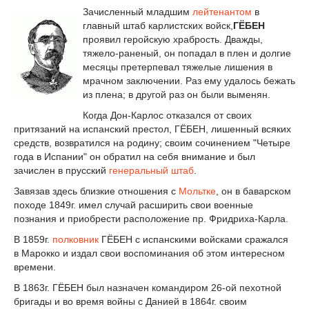
Зачисленный младшим
лейтенантом
в
главный штаб карлистских войск,
ГЁБЕН
проявил геройскую храбрость. Дважды,
тяжело-раненый, он попадал в плен и долгие
месяцы претерпевал тяжелые лишения в
мрачном заключении. Раз ему удалось бежать
из плена; в другой раз он были выменян.
Когда Дон-Карлос отказался от своих
притязаний на испанский престол, ГЁБЕН, лишенный всяких
средств, возвратился на родину; своим сочинением "Четыре
года в Испании" он обратил на себя внимание и был
зачислен в прусский
генеральный штаб
.
Завязав здесь близкие отношения с
Мольтке
, он в баварском
походе 1849г. имел случай расширить свои военные
познания и приобрести расположение пр. Фридриха-Карла.
В 1859г.
полковник
ГЁБЕН с испанскими войсками сражался
в Марокко и издал свои воспоминания об этом интересном
времени.
В 1863г. ГЁБЕН был назначен командиром 26-ой пехотной
бригады и во время войны с Данией в 1864г. своим