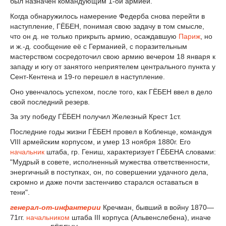
был назначен командующим 1-ой армией.
Когда обнаружилось намерение Федерба снова перейти в
наступление, ГЁБЕН, понимая свою задачу в том смысле,
что он д. не только прикрыть армию, осаждавшую
Париж
, но
и ж.-д. сообщение её с Германией, с поразительным
мастерством сосредоточил свою армию вечером 18 января к
западу и югу от занятого неприятелем центрального пункта у
Сент-Кентена и 19-го перешел в наступление.
Оно увенчалось успехом, после того, как ГЁБЕН ввел в дело
свой последний резерв.
За эту победу ГЁБЕН получил Железный Крест 1ст.
Последние годы жизни ГЁБЕН провел в Кобленце, командуя
VIII армейским корпусом, и умер 13 ноября 1880г. Его
начальник
штаба, гр. Гениш, характеризует ГЁБЕНА словами:
"Мудрый в совете, исполненный мужества ответственности,
энергичный в поступках, он, по совершении удачного дела,
скромно и даже почти застенчиво старался оставаться в
тени".
генерал-от-инфантерии
Кречман, бывший в войну 1870—
71гг.
начальником
штаба III корпуса (Альвенслебена), иначе