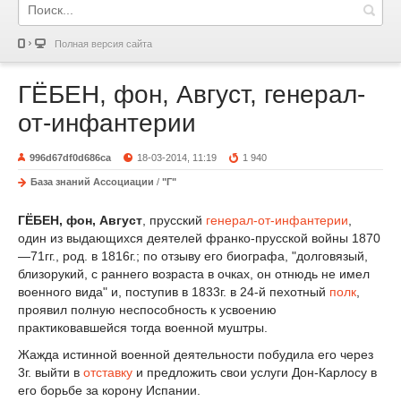
Полная версия сайта
ГЁБЕН, фон, Август, генерал-
от-инфантерии
996d67df0d686ca
18-03-2014, 11:19
1 940
База знаний Ассоциации
/
"Г"
ГЁБЕН, фон, Август
, прусский
генерал-от-инфантерии
,
один из выдающихся деятелей франко-прусской войны 1870
—71гг., род. в 1816г.; по отзыву его биографа, "долговязый,
близорукий, с раннего возраста в очках, он отнюдь не имел
военного вида" и, поступив в 1833г. в 24-й пехотный
полк
,
проявил полную неспособность к усвоению
практиковавшейся тогда военной муштры.
Жажда истинной военной деятельности побудила его через
3г. выйти в
отставку
и предложить свои услуги Дон-Карлосу в
его борьбе за корону Испании.