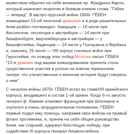
мужеством обратил на себя внимание пр. Фридриха-Карла,
который назначил лозунгом и боевым кликом слова: "Гёбен
— вперед". В австро-прусской войне 1866г. ГЁБЕН
командовал 13-ой пехотной
дивизией
и в ряде решительных
боев разбил поочередно: баварцев — 10 июля при
Киссингене, гессенцев и австрийцев — 14 июля при
Ашафенбурге, вюртембергцев и австрийцев — у
Бишофсгейма, баденцев — 24 июля у Гохгаузена и Вербаха
и, наконец, 25 июля — VIII корпус союзных войск при
Герхсгейме; по поводу этих побед
Мольтке
писал ГЁБЕН:
"13-я
дивизия
под вашим командованием приняла столь
существенное участие в успехе на южном германском
театре, что отечественная и военная история будут говорить
о нем".
С началом войны 1870г. ГЁБЕН встал во главеVIII армейского
корпуса, входившего в состав 1-ой армии. Когда 6-го августа
генерал ф.-Камеке атаковал французов при Шпихерне и
очутился в очень затруднительном положении, ГЁБЕН
первый подал ему помощь, направив свои войска на правый
фланг противника, и, приняв на себя общее руководство
боем, как старший, одержал блестящую победу, при
содействии III корпуса генерал Альвенслебена.