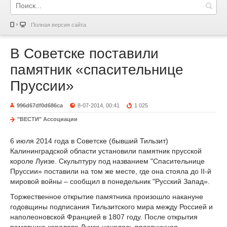
Полная версия сайта
В Советске поставили
памятник «спасительнице
Пруссии»
996d67df0d686ca
8-07-2014, 00:41
1 025
"ВЕСТИ" Ассоциации
6 июля 2014 года в Советске (бывший Тильзит)
Калининградской области установили памятник прусской
короле Луизе. Скульптуру под названием "Спасительнице
Пруссии» поставили на том же месте, где она стояла до II-й
мировой войны – сообщил в понедельник "Русский Запад».
Торжественное открытие памятника произошло накануне
годовщины подписания Тильзитского мира между Россией и
наполеоновской Францией в 1807 году. После открытия
памятника королеве Луизе началась праздничная