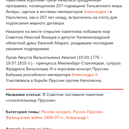
программа, посвященная 207-годовщине Тильзитского мира.
Актеры, одетые в костюмы императоров
Александра I
и
Наполеона, как и 207 лет назад, встретились на плоту для
подписания мирного договора.
Накануне на месте открытия памятника побывали мэр
Советска Николай Воищев и депутат Калининградской
областной думы Евгений Абарюс, раздавшие последние
указания подрядчикам.
Луиза Августа Вильгельмина Амалия (10.03.1776 –
19.07.1810 гг.) - принцесса Мекленбург-Стрелицкая, супруга
Фридриха Вильгельма III и королева-консорт Пруссии.
Бабушка российского императора
Александра II
.
Участвовала в борьбе Пруссии против Наполеона.
Название статьи:
В Советске поставили памятник
«спасительнице Пруссии»
Категория темы:
Россия сегодня
,
Русско-Прусско-
Французская война 1806-07 гг.
,
Александр I