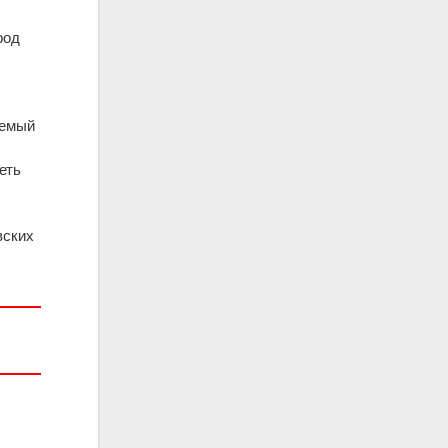
род
яемый
е
ть
вских