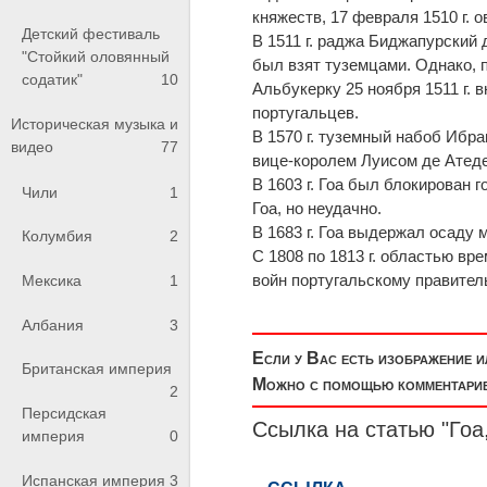
княжеств, 17 февраля 1510 г. 
Детский фестиваль
В 1511 г. раджа Биджапурский 
"Стойкий оловянный
был взят туземцами. Однако, п
содатик"
10
Альбукерку 25 ноября 1511 г. 
португальцев.
Историческая музыка и
В 1570 г. туземный набоб Ибр
видео
77
вице-королем Луисом де Атеде
В 1603 г. Гоа был блокирован 
Чили
1
Гоа, но неудачно.
В 1683 г. Гоа выдержал осаду 
Колумбия
2
С 1808 по 1813 г. областью вр
войн португальскому правител
Мексика
1
Албания
3
Если у Вас есть изображение 
Британская империя
Можно с помощью комментариев
2
Персидская
Ссылка на статью "Гоа
империя
0
Испанская империя
3