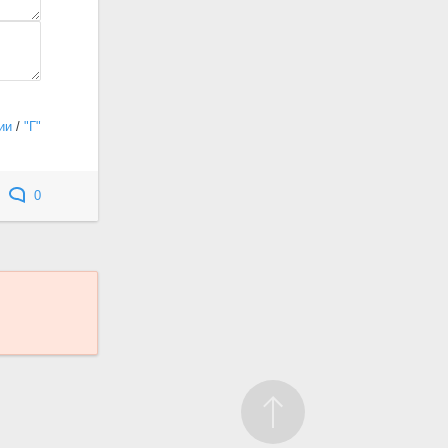
ии
/
"Г"
0