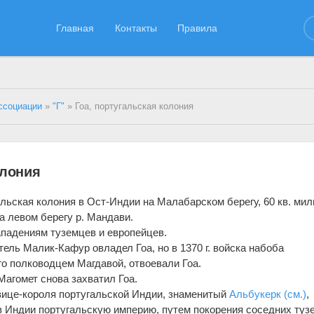
Главная
Контакты
Правила
ссоциации
»
"Г"
» Гоа, португальская колония
олония
альская колония в Ост-Индии на Малабарском берегу, 60 кв. мил
а л
е
вом берегу р. Мандави.
падениям туземцев и европейцев.
тель Малик-Кафур овлад
е
л Гоа, но в 1370 г. войска набоба
о полководцем Магдавой, отвоевали Гоа.
Магомет снова захватил Гоа.
вице-короля португальской Индии, знаменитый
Альбукерк
(см.)
,
в Индии португальскую империю, путем покорения сос
е
дних туз