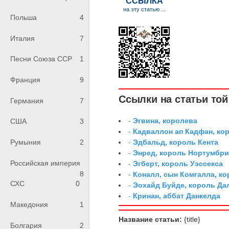
Польша
4
Италия
7
Песни Союза ССР
1
Франция
9
Ссылки на статьи той 
Германия
7
-
Эгвина, королева
США
3
-
Кадваллон ап Кадфан, ко
-
Эдбальд, король Кента
Румыния
2
-
Энред, король Нортумбр
Российская империя
-
Эгберт, король Уэссекса
8
-
Коналл, сын Комгалла, ко
СХС
0
-
Эохайд Буйде, король Да
-
Кринан, аббат Данкелда
Македония
1
Название статьи:
{title}
Болгария
2