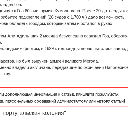
овлад
е
л Гоа.
двинул к Гоа 60-тыс. армию Кумоль-хана. Посл
е
20-дн. осады го
рибытие подкреплений (28 судов с 1.700 ч.) дало возможность
вновь овлад
е
ть городом, который зат
е
м и остался в руках
агим-Али-Адиль-шах 2 м
е
сяца безусп
е
шно осаждал Гоа, оборон
.
голландским флотом; в 1639 г. голландцы вновь пытались завлад
маратов, но был выручен армией великого Могола.
еменно влад
е
ли англичане, передавшие по окончании Наполеоно
ьству.
или дополняющая информация к статье, пришлите пожалуйста.
, персональных сообщений администратору или автору статьи!
, португальская колония"