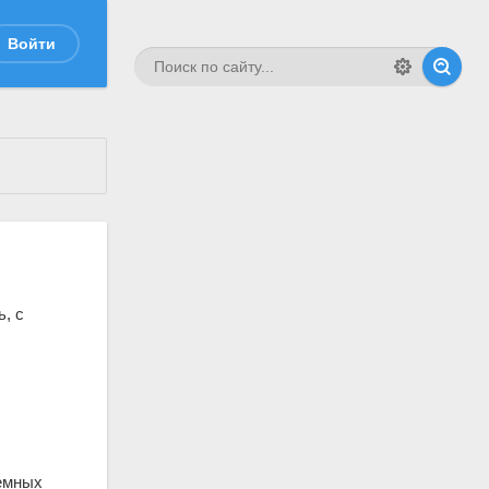
Войти
ь, с
емных