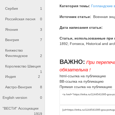
Категория темы:
Голландские 
Сербия
1
Источник статьи:
Военная энци
Российская песня
0
Дата написания статьи:
Япония
3
Статьи, использованные при 
Венгрия
7
1892; Fonseca, Historical and arc
Княжество
Финляндское
2
ВАЖНО:
При перепеч
Королевство Швеция
обязательна !
1
html-ссылка на публикацию
Индия
2
BB-ссылка на публикацию
Прямая ссылка на публикацию
Австро-Венгрия
8
English version
0
"ВЕСТИ" Ассоциации
1919