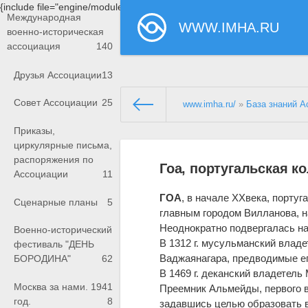
{include file="engine/modules/saperu/head.php"}
Международная
WWW.IMHA.RU
военно-историческая
ассоциация
140
Друзья Ассоциации
13
Совет Ассоциации
25
www.imha.ru/
»
База знаний А
Приказы,
циркулярные письма,
распоряжения по
Гоа, португальская к
Ассоциации
11
ГОА
, в начале
XX
века, португ
Сценарные планы
5
главным городом Вилланова, н
Неоднократно подвергалась на
Военно-исторический
В 1312 г. мусульманский влад
е
фестиваль "ДЕНЬ
Ваджаянагара, предводимые ег
БОРОДИНА"
62
В 1469 г. деканский влад
е
тель 
Москва за нами. 1941
Преемник Альмейды, первого 
год.
8
задавшись ц
е
лью образовать 