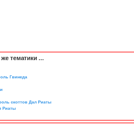
же тематики ...
роль Гвинеда
ии
роль скоттов Дал Риаты
л Риаты