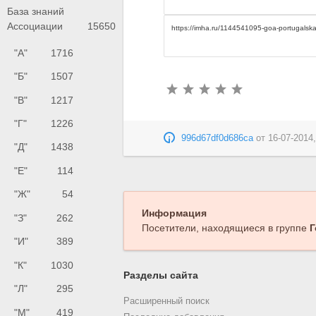
База знаний
Ассоциации
15650
"А"
1716
"Б"
1507
"В"
1217
"Г"
1226
996d67df0d686ca
от
16-07-2014,
"Д"
1438
"Е"
114
"Ж"
54
Информация
"З"
262
Посетители, находящиеся в группе
Г
"И"
389
"К"
1030
Разделы сайта
"Л"
295
Расширенный поиск
"М"
419