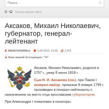
Полная версия сайта
Аксаков, Михаил Николаевич,
губернатор, генерал-
лейтенант
996d67df0d686ca
1-09-2014, 13:38
1 076
База знаний Ассоциации
/
"А"
Аксаков, Михаил Николаевич, родился в
1757 г., умер 8 июня 1818 г.
Сын Н. И. Аксакова (см.)
, при Павле I
генерал-майор
, приказом 8 января 1799 г.
произведен в генерал-лейтенанты с
назначением на место отца ярославским
губернатором
.
При Александре I пожалован в сенаторы.