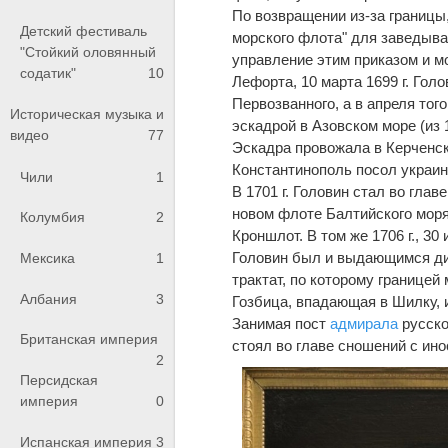
По возвращении из-за границы,
Детский фестиваль
морского флота" для заведыва
"Стойкий оловянный
управление этим приказом и м
содатик"
10
Лефорта, 10 марта 1699 г. Го
Первозванного, а в апреля тог
Историческая музыка и
эскадрой в Азовском море (из 
видео
77
Эскадра провожала в Керченск
Константинополь посол украин
Чили
1
В 1701 г. Головин стал во гла
новом флоте Балтийского моря 
Колумбия
2
Кроншлот. В том же 1706 г., 30
Головин был и выдающимся дип
Мексика
1
трактат, по которому границей
Албания
3
Гозбица, впадающая в Шилку, 
Занимая пост
адмирала
русско
Британская империя
стоял во главе сношений с ин
2
Персидская
империя
0
Испанская империя
3