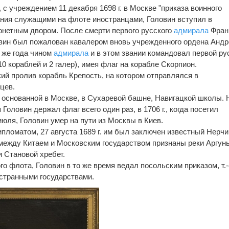
 с учреждением 11 декабря 1698 г. в Москве "приказа воинного
ния служащими на флоте иностранцами, Головин вступил в
онетным двором. После смерти первого русского
адмирала
Фран
ловин был пожалован кавалером вновь учрежденного ордена Андр
о же года чином
адмирала
и в этом звании командовал первой ру
10 кораблей и 2 галер), имея флаг на корабле Скорпион.
ий пролив корабль Крепость, на котором отправлялся в
цев.
ве основанной в Москве, в Сухаревой башне, Навигацкой школы. 
Головин держал флаг всего один раз, в 1706 г., когда посетил
 июля, Головин умер на пути из Москвы в Киев.
ломатом, 27 августа 1689 г. им был заключен известный Нерчи
 между Китаем и Московским государством признаны реки Аргунь
и Становой хребет.
го флота, Головин в то же время ведал посольским приказом, т.-
остранными государствами.