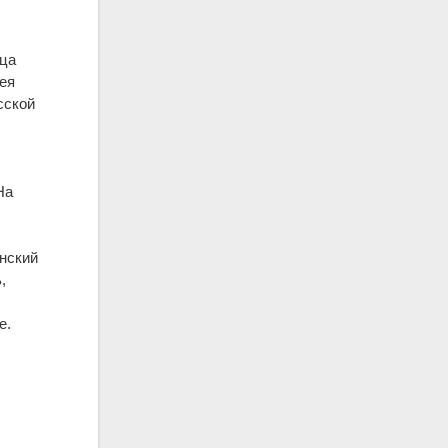
ца
ея
сской
На
нский
,
е.