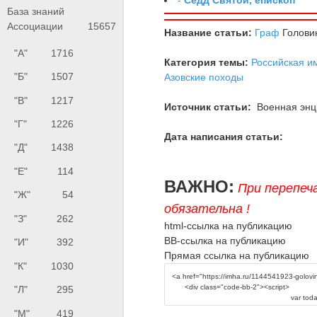
База знаний
Ассоциации
15657
Название статьи:
Граф
Голови
"А"
1716
Категория темы:
Российская и
"Б"
1507
Азовские походы
"В"
1217
Источник статьи:
Военная энци
"Г"
1226
Дата написания статьи:
"Д"
1438
"Е"
114
ВАЖНО:
При перепеч
"Ж"
54
обязательна !
"З"
262
html-ссылка на публикацию
BB-ссылка на публикацию
"И"
392
Прямая ссылка на публикацию
"К"
1030
"Л"
295
"М"
419