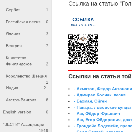
Ссылка на статью "Го
Сербия
1
Российская песня
0
Япония
3
Венгрия
7
Княжество
Финляндское
2
Ссылки на статьи той 
Королевство Швеция
1
Индия
2
-
Ахматов, Федор Антонович
-
Адмирал Колчак, песня
Австро-Венгрия
8
-
Бахман, Ойген
-
Папара, львовские купцы
English version
0
-
Аш, Фёдор Юрьевич
-
Аш, Егор Фёдорович, док
"ВЕСТИ" Ассоциации
-
Грондейс Лодевейк, преп
1919
-
Седд Святой, епископ