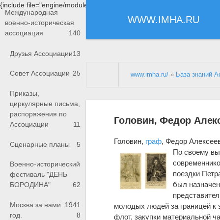
{include file="engine/modules/saperu/head.php"}
Международная
WWW.IMHA.RU
военно-историческая
ассоциация
140
Друзья Ассоциации
13
Совет Ассоциации
25
www.imha.ru/
»
База знаний А
Приказы,
циркулярные письма,
распоряжения по
Головин, Федор Алек
Ассоциации
11
Головин,
граф
, Федор Алексее
Сценарные планы
5
По своему вы
современников
Военно-исторический
поездки Петр
фестиваль "ДЕНЬ
был назначен 
БОРОДИНА"
62
представител
Москва за нами. 1941
молодых людей за границей к 
год.
8
флот, закупки материальной ча