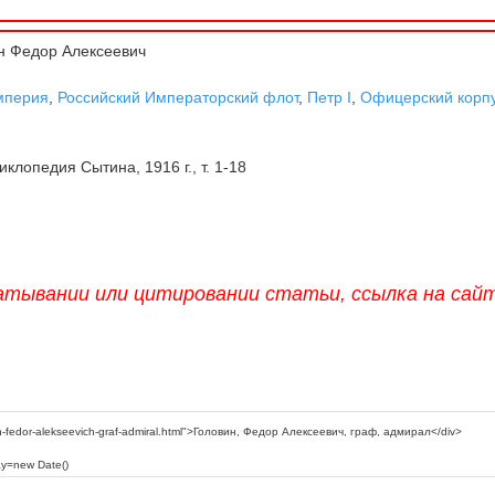
н Федор Алексеевич
мперия
,
Российский Императорский флот
,
Петр I
,
Офицерский корп
клопедия Сытина, 1916 г., т. 1-18
атывании или цитировании статьи, ссылка на сай