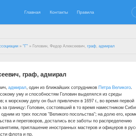
Главная
Контакты
Правила
ссоциации
»
"Г"
» Головин, Федор Алексеевич,
граф
,
адмирал
сеевич, граф, адмирал
вич,
адмирал
, один из ближайших сотрудников
Петра Великого
.
сокому уму и способностям Головин выделялся из среды
; к морскому делу он был привлечен в 1697 г., во время первой
а за границу: Головин, состоявший в то время наместником Сиби
одним из трех послов "Великого посольства"; на долю его, кром
ьства и переговоров, достались все заботы по распределению
занятиям, приглашение иностранных мастеров и офицеров в рус
сти флота и пр.