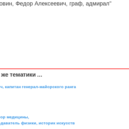
ловин, Федор Алексеевич,
граф
,
адмирал
"
же тематики ...
, капитан генерал-майорского ранга
тор медицины,
одаватель физики, историк искусств