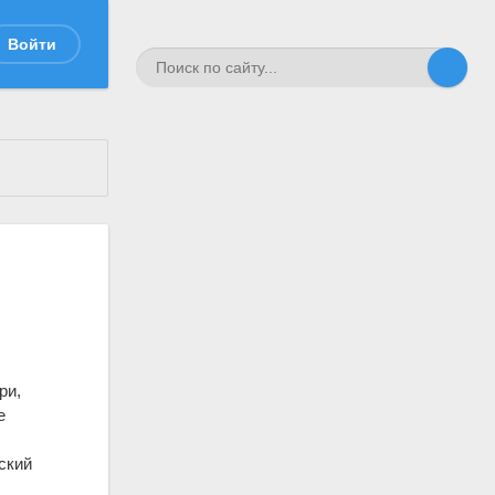
Войти
ри,
е
ский