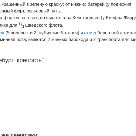
ыкрашенный в зеленую краску; от нижних батарей (у подножия
 самый форт, рельсовый путь.
 фортов на о-вах, на высоте о-ва Кепстандсен (у Клефва-Фиорд
1
янка для
/
шведского флота.
3
лк
(9 полевых и 2 гаубичные батареи) и
отряд
береговой артилл
минная рота; имеются 2 минных парохода и 2 транспорта для м
бург, крепость"
же тематики ...