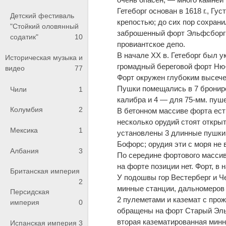
Гетеборг основан в 1618 г., Г
Детский фестиваль
крепостью; до сих пор сохран
"Стойкий оловянный
заброшенный форт Эльфсборг н
содатик"
10
провиантское депо.
В начале XX в. Гетеборг был у
Историческая музыка и
громадный береговой форт Ню-Э
видео
77
Форт окружен глубоким высече
Пушки помещались в 7 брониро
Чили
1
калибра и 4 — для 75-мм. пуше
Колумбия
2
В бетонном массиве форта ест
несколько орудий стоят открыт
Мексика
1
установлены 3 длинные пушки,
Бофорс; орудия эти с моря не 
Албания
3
По середине фортового массив
на форте позиции нет. Форт, в 
Британская империя
У подошвы гор Вестерберг и Че
2
минные станции, дальномеров (
Персидская
2 пулеметами и каземат с про
империя
0
обращены на форт Старый Эль
вторая казематированная минна
Испанская империя
3