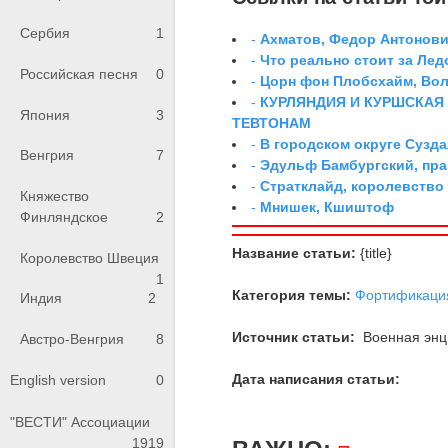
Сербия
1
-
Ахматов, Федор Антонович
-
Что реально стоит за Ле
Российская песня
0
-
Цорн фон Плобсхайм, Во
-
КУРЛЯНДИЯ И КУРШСКАЯ
Япония
3
ТЕВТОНАМ
-
В городском округе Сузд
Венгрия
7
-
Эдульф Бамбургский, пр
-
Стратклайд, королевство
Княжество
-
Мнишек, Кшиштоф
Финляндское
2
Название статьи:
{title}
Королевство Швеция
1
Категория темы:
Фортификаци
Индия
2
Источник статьи:
Военная энци
Австро-Венгрия
8
Дата написания статьи:
English version
0
"ВЕСТИ" Ассоциации
1919