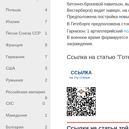
бетонно-броневой павильон, в
Польша
4
Весгерберга) ведет наверх, на
Предположена постройка новых
Италия
7
В Гетеборге предположена сто
Гарнизон: 1 артиллерийский
по
Песни Союза ССР
1
В военное время формируется 
заграждения.
Франция
9
Ссылка на статью "Готе
Германия
7
США
3
Румыния
2
Российская империя
8
СХС
0
Македония
1
Болгария
2
Ссылки на статьи той 