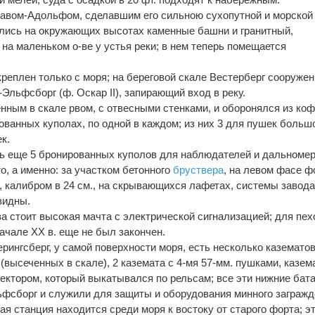
уставом-Адольфом, сделавшим его сильною сухопутной и морской
ились на окружающих высотах каменные башни и гранитный,
а маленьком о-ве у устья реки; в нем теперь помещается
креплен только с моря; на береговой скале Вестерберг сооружен
льфсборг (ф. Оскар II), запирающий вход в реку.
нным в скале рвом, с отвесными стенками, и оборонялся из коф
ванных куполах, по одной в каждом; из них 3 для пушек больш
к.
ь еще 5 бронированных куполов для наблюдателей и дальномер
о, а именно: за участком бетонного
бруствера
, на левом фасе ф
 калибром в 24 см., на скрывающихся лафетах, системы завод
видны.
а стоит высокая мачта с электрической сигнализацией; для пе
начале XX в. еще не был закончен.
рингсберг, у самой поверхности моря, есть несколько казематов
высеченных в скале), 2 каземата с 4-мя 57-мм. пушками, казем
жектором, который выкатывался по рельсам; все эти нижние бат
фсборг и служили для защиты и оборудования минного загражд
я станция находится среди моря к востоку от старого форта; э