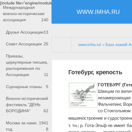
{include file="engine/modules/saperu/head.php"}
Международная
WWW.IMHA.RU
военно-историческая
ассоциация
140
Друзья Ассоциации
13
Совет Ассоциации
25
www.imha.ru/
»
База знаний А
Приказы,
циркулярные письма,
распоряжения по
Готебург, крепость
Ассоциации
11
ГОТЕБУРГ (Гете
Сценарные планы
5
Швеции по величи
незамерзающая г
Военно-исторический
Фальчепинг, Вор
фестиваль "ДЕНЬ
со Стокгольмом 
БОРОДИНА"
62
машиностроение и судостроени
Москва за нами. 1941
т. тн.; р. Гота-Эльф не имеет
год.
8
очень опасен, — много камней 