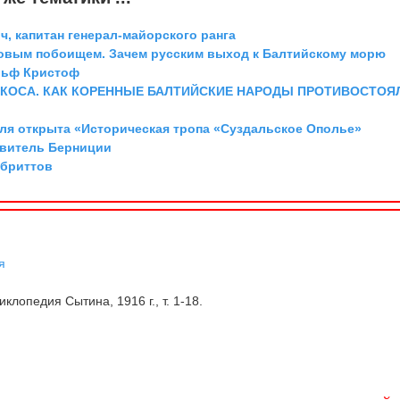
, капитан генерал-майорского ранга
довым побоищем. Зачем русским выход к Балтийскому морю
льф Кристоф
 КОСА. КАК КОРЕННЫЕ БАЛТИЙСКИЕ НАРОДЫ ПРОТИВОСТОЯ
аля открыта «Историческая тропа «Суздальское Ополье»
авитель Берниции
 бриттов
я
клопедия Сытина, 1916 г., т. 1-18.