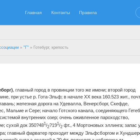
Главная
Контакты
Правила
ссоциации
»
"Г"
» Готебург, крепость
борг)
, главный город в провинции того же имени; второй город
не, при устье р. Гота-Эльф; в начале XX века 160.523 жит., поч
авань; железная дорога на Удевалла, Венерсборг, Скефде,
ес, Мальме и Сере; начало Готского канала, соединяющего Гетеб
системой внутренних озер; очень оживленное пароходство,
1
1
е; сухой док 350?48
/
?19
/
фт., 4 Мортоновых эллинга; запас у
2
2
 бара; главный фарватер проходит между Эльфсборгом и Хундшер
и мелей; суда с осадкой в 20 фт. подходят к набережным.