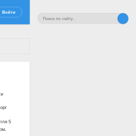
Войти
ти
орг
гля 5
ом,