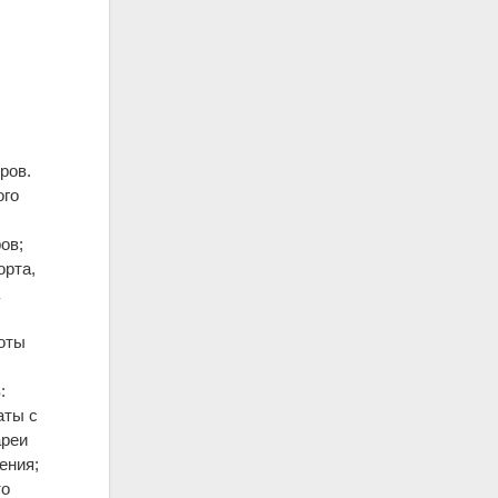
ров.
ого
ов;
орта,
а
хоты
:
аты с
ареи
ения;
то