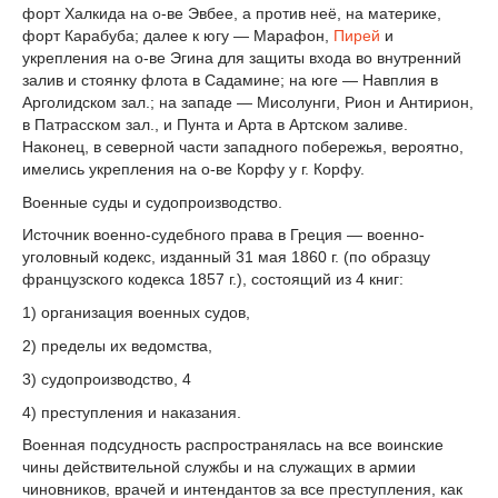
форт Халкида на о-ве Эвбее, а против неё, на материке,
форт Карабуба; далее к югу — Марафон,
Пирей
и
укрепления на о-ве Эгина для защиты входа во внутренний
залив и стоянку флота в Садамине; на юге — Навплия в
Арголидском зал.; на западе — Мисолунги, Рион и Антирион,
в Патрасском зал., и Пунта и Арта в Артском заливе.
Наконец, в северной части западного побережья, вероятно,
имелись укрепления на о-ве Корфу у г. Корфу.
Военные суды и судопроизводство.
Источник военно-судебного права в Греция — военно-
уголовный кодекс, изданный 31 мая 1860 г. (по образцу
французского кодекса 1857 г.), состоящий из 4 книг:
1) организация военных судов,
2) пределы их ведомства,
3) судопроизводство, 4
4) преступления и наказания.
Военная подсудность распространялась на все воинские
чины действительной службы и на служащих в армии
чиновников, врачей и интендантов за все преступления, как