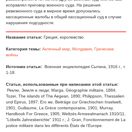
исправлял приговор военного суда. На решения
ревизионного суда в мирное время допускались
кассационные жалобы в общий кассационный суд в случае
нарушения подсудности.
Название статьи:
Греция, королевство
Категория темы:
Античный мир
,
Молдавия
,
Греческие
войны
Источник статьи:
Военная энциклопедия Сытина, 1916 г., т.
1-18.
Статьи, использованные при написании этой статьи:
Реклю, Земля и люди; Marga, Géographie militaire, 1884;
Tozer, The islands of The Aegean, 1890; Philippson, Thessalien
und Epirus, 1897; Его же, Beiträge zur Griechischen Inselwelt,
1901; Guillaume, La Grèce contemporaine, 1901; Murray,
Handbook For Greece, 1905; Weltzés Armeealmanach 1910/11;
"Löbells Jahresberichte" 1911 r.; J. Gran, Fonctionnement de La
justice militaire dans les différents États de l’Europe.