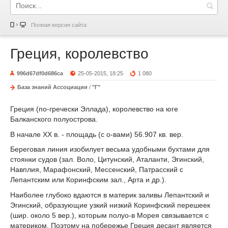
Полная версия сайта
Греция, королевство
996d67df0d686ca
25-05-2015, 18:25
1 080
База знаний Ассоциации
/
"Г"
Греция (по-гречески Эллада), королевство на юге
Балканского полуострова.
В начале XX в. - площадь (с о-вами) 56.907 кв. вер.
Береговая линия изобилует весьма удобными бухтами для
стоянки судов (зал. Воло, Цитунский, Аталанти, Эгинский,
Навплия, Марафонский, Мессенский, Патрасский с
Лепантским или Коринфским зал., Арта и др.).
Наиболее глубоко вдаются в материк заливы Лепантский и
Эгинский, образующие узкий низкий Коринфский перешеек
(шир. около 5 вер.), которым полуо-в Морея связывается с
материком. Поэтому на побережье Греция десант является