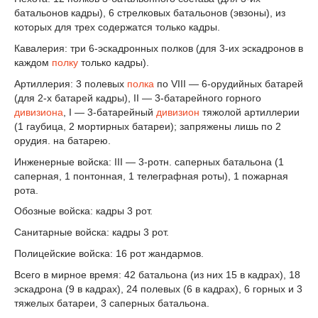
батальонов кадры), 6 стрелковых батальонов (эвзоны), из
которых для трех содержатся только кадры.
Кавалерия: три 6-эскадронных полков (для 3-их эскадронов в
каждом
полку
только кадры).
Артиллерия: 3 полевых
полка
по VIII — 6-орудийных батарей
(для 2-х батарей кадры), II — 3-батарейного горного
дивизиона
, I — 3-батарейный
дивизион
тяжолой артиллерии
(1 гаубица, 2 мортирных батареи); запряжены лишь по 2
орудия. на батарею.
Инженерные войска: III — 3-ротн. саперных батальона (1
саперная, 1 понтонная, 1 телеграфная роты), 1 пожарная
рота.
Обозные войска: кадры 3 рот.
Санитарные войска: кадры 3 рот.
Полицейские войска: 16 рот жандармов.
Всего в мирное время: 42 батальона (из них 15 в кадрах), 18
эскадрона (9 в кадрах), 24 полевых (6 в кадрах), 6 горных и 3
тяжелых батареи, 3 саперных батальона.