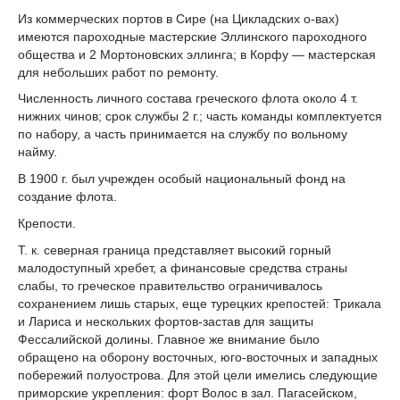
Из коммерческих портов в Сире (на Цикладских о-вах)
имеются пароходные мастерские Эллинского пароходного
общества и 2 Мортоновских эллинга; в Корфу — мастерская
для небольших работ по ремонту.
Численность личного состава греческого флота около 4 т.
нижних чинов; срок службы 2 г.; часть команды комплектуется
по набору, а часть принимается на службу по вольному
найму.
В 1900 г. был учрежден особый национальный фонд на
создание флота.
Крепости.
Т. к. северная граница представляет высокий горный
малодоступный хребет, а финансовые средства страны
слабы, то греческое правительство ограничивалось
сохранением лишь старых, еще турецких крепостей: Трикала
и Лариса и нескольких фортов-застав для защиты
Фессалийской долины. Главное же внимание было
обращено на оборону восточных, юго-восточных и западных
побережий полуострова. Для этой цели имелись следующие
приморские укрепления: форт Волос в зал. Пагасейском,