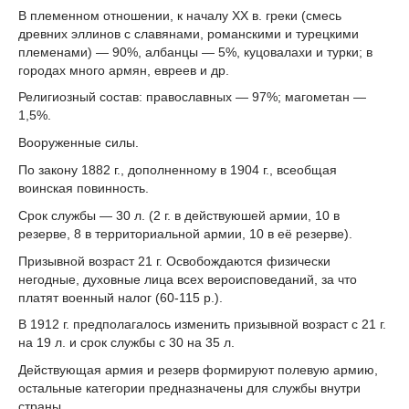
В племенном отношении, к началу XX в. греки (смесь
древних эллинов с славянами, романскими и турецкими
племенами) — 90%, албанцы — 5%, куцовалахи и турки; в
городах много армян, евреев и др.
Религиозный состав: православных — 97%; магометан —
1,5%.
Вооруженные силы.
По закону 1882 г., дополненному в 1904 г., всеобщая
воинская повинность.
Срок службы — 30 л. (2 г. в действуюшей армии, 10 в
резерве, 8 в территориальной армии, 10 в её резерве).
Призывной возраст 21 г. Освобождаются физически
негодные, духовные лица всех вероисповеданий, за что
платят военный налог (60-115 р.).
В 1912 г. предполагалось изменить призывной возраст с 21 г.
на 19 л. и срок службы с 30 на 35 л.
Действующая армия и резерв формируют полевую армию,
остальные категории предназначены для службы внутри
страны.