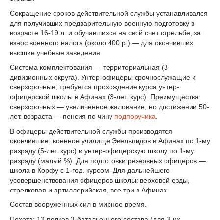
Сокращение сроков действительной службы устанавливался
для получивших предварительную военную подготовку в
возрасте 16-19 л. и обучавшихся на свой счет стрельбе; за
взнос военного налога (около 400 р.) — для окончивших
высшие учебные заведения.
Система комплектования — территориальная (3
дивизионных округа). Унтер-офицеры срочнослужащие и
сверхсрочные; требуется прохождение курса унтер-
офицерской школы в Афинах (3-лет. курс). Преимущества
сверхсрочных — увеличенное жалование, но достижении 50-
лет. возраста — пенсия по чину
подпоручика
.
В офицеры действительной службы производятся
окончившие: военное училище Эвельпидов в Афинах по 1-му
разряду (5-лет. курс) и унтер-офицерскую школу по 1-му
разряду (малый %). Для подготовки резервных офицеров —
школа в Корфу с 1-год. курсом. Для дальнейшего
усовершенствования офицеров школы: верховой езды,
стрелковая и артиллерийская, все три в Афинах.
Состав вооруженных сил в мирное время.
Пехота: 12 полков 3-батальонного состава (для 3-их