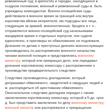
ревизионный суд; в крепостях и городах, находящихся в
осадном положении, военный и ревизионный суды м. быть
учреждены комендантом. Военно-полицейские суды
действовали в военное время за границей или внутри
королевства вблизи неприятеля; им подсудны все лица,
следующие за армией, военнопленные, бродяги и т. п.;
отправляется военно-полицейский суд начальниками
жандармов армии и отдельных корпусов; они судили
единолично, и приговоры их обжалованию не подлежали.
Дознания по делам о преступных деяниях военнослужащих
производились по распоряжению военного начальства
чинами военной полиции и представлялись
военному
министру
, который или прекращал дело, или передавал
дознание королевскому комиссару с распоряжением о
производстве предварительного следствия.
Следствие производилось докладчиком, который
допрашивал обвиняемого, свидетелей и сведущих людей и
м. распорядиться об арестовании обвиняемого.
Окончательное следствие докладчик передал с своим
заключением королевскому комиссару, который в 5-дн. срок
д. был представить заключение по делу
военному министру
;
военный министр
или распоряжался о прекращении