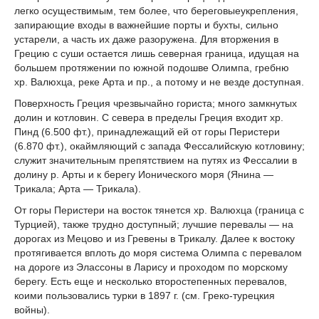
легко осуществимым, тем более, что береговыеукрепления,
запирающие входы в важнейшие порты и бухты, сильно
устарели, а часть их даже разоружена. Для вторжения в
Грецию с суши остается лишь северная граница, идущая на
большем протяжении по южной подошве Олимпа, гребню
хр. Валюхца, реке Арта и пр., а потому и не везде доступная.
Поверхность Греция чрезвычайно гориста; много замкнутых
долин и котловин. С севера в пределы Греция входит хр.
Пинд (6.500 фт.), принадлежащий ей от горы Перистери
(6.870 фт.), окаймляющий с запада Фессалийскую котловину;
служит значительным препятствием на путях из Фессалии в
долину р. Арты и к берегу Ионического моря (Янина —
Трикала; Арта — Трикала).
От горы Перистери на восток тянется хр. Валюхца (граница с
Турцией), также трудно доступный; лучшие перевалы — на
дорогах из Мецово и из Гревены в Трикалу. Далее к востоку
протягивается вплоть до моря система Олимпа с перевалом
на дороге из Элассоны в Ларису и проходом по морскому
берегу. Есть еще и несколько второстепенных перевалов,
коими пользовались турки в 1897 г. (см. Греко-турецкия
войны).