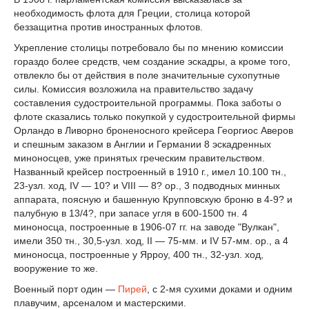
необходимость флота для Греции, столица которой
беззащитна против иностранных флотов.
Укрепление столицы потребовало бы по мнению комиссии
гораздо более средств, чем создание эскадры, а кроме того,
отвлекло бы от действия в поле значительные сухопутные
силы. Комиссия возложила на правительство задачу
составления судостроительной программы. Пока заботы о
флоте сказались только покупкой у судостроительной фирмы
Орландо в Ливорно броненосного крейсера Георгиос Аверов
и спешным заказом в Англии и Германии 8 эскадренных
миноносцев, уже принятых греческим правительством.
Названный крейсер построенный в 1910 г., имел 10.100 тн.,
23-узл. ход, IV — 10? и VIII — 8? ор., 3 подводных минных
аппарата, поясную и башенную Крупповскую броню в 4-9? и
палубную в 13/4?, при запасе угля в 600-1500 тн. 4
миноносца, построенные в 1906-07 гг. на заводе "Вулкан",
имели 350 тн., 30,5-узл. ход, II — 75-мм. и IV 57-мм. ор., а 4
миноносца, построенные у Ярроу, 400 тн., 32-узл. ход,
вооружение то же.
Военный порт один —
Пирей
, с 2-мя сухими доками и одним
плавучим, арсеналом и мастерскими.