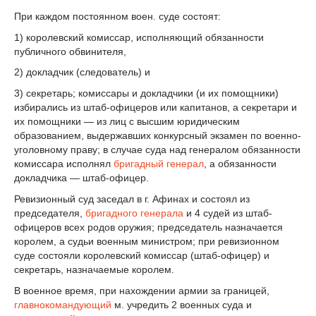
При каждом постоянном воен. суде состоят:
1) королевский комиссар, исполняющий обязанности
публичного обвинителя,
2) докладчик (следователь) и
3) секретарь; комиссары и докладчики (и их помощники)
избирались из штаб-офицеров или капитанов, а секретари и
их помощники — из лиц с высшим юридическим
образованием, выдержавших конкурсный экзамен по военно-
уголовному праву; в случае суда над генералом обязанности
комиссара исполнял
бригадный генерал
, а обязанности
докладчика — штаб-офицер.
Ревизионный суд заседал в г. Афинах и состоял из
председателя,
бригадного генерала
и 4 судей из штаб-
офицеров всех родов оружия; председатель назначается
королем, а судьи военным министром; при ревизионном
суде состояли королевский комиссар (штаб-офицер) и
секретарь, назначаемые королем.
В военное время, при нахождении армии за границей,
главнокомандующий
м. учредить 2 военных суда и