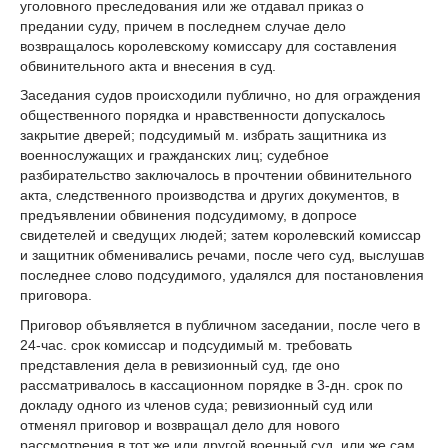
уголовного преследования или же отдавал приказ о
предании суду, причем в последнем случае дело
возвращалось королевскому комиссару для составления
обвинительного акта и внесения в суд.
Заседания судов происходили публично, но для ограждения
общественного порядка и нравственности допускалось
закрытие дверей; подсудимый м. избрать защитника из
военнослужащих и гражданских лиц; судебное
разбирательство заключалось в прочтении обвинительного
акта, следственного производства и других документов, в
предъявлении обвинения подсудимому, в допросе
свидетелей и сведущих людей; затем королевский комиссар
и защитник обменивались речами, после чего суд, выслушав
последнее слово подсудимого, удалялся для постановления
приговора.
Приговор объявляется в публичном заседании, после чего в
24-час. срок комиссар и подсудимый м. требовать
представления дела в ревизионный суд, где оно
рассматривалось в кассационном порядке в 3-дн. срок по
докладу одного из членов суда; ревизионный суд или
отменял приговор и возвращал дело для нового
рассмотрения в тот же или другой военный суд, или же сам