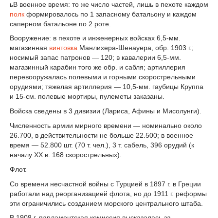
ьВ военное время: то же число частей, лишь в пехоте каждом
полк
формировалось по 1 запасному батальону и каждом
саперном батальоне по 2 роте.
Вооружение: в пехоте и инженерных войсках 6,5-мм.
магазинная
винтовка
Манлихера-Шенауера, обр. 1903 г.;
носимый запас патронов — 120; в кавалерии 6,5-мм.
магазинный карабин того же обр. и сабля; артиллерия
перевооружалась полевыми и горными скорострельными
орудиями; тяжелая артиллерия — 10,5-мм. гаубицы Круппа
и 15-см. полевые мортиры, пулеметы заказаны.
Войска сведены в 3 дивизии (Лариса, Афины и Мисолунги).
Численность армии мирного времени — номинально около
26.700, в действительности не больше 22.500; в военное
время — 52.800 шт. (70 т. чел.), 3 т. сабель, 396 орудий (к
началу XX в. 168 скорострельных).
Флот.
Со времени несчастной войны с Турцией в 1897 г. в Греции
работали над реорганизацией флота, но до 1911 г. реформы
эти ограничились созданием морского центрального штаба.
В 1908 г. парламентская комиссия высказалась за