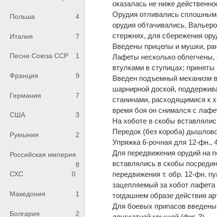
оказалась не ниже действенно
Орудия отливались сплошными 
Польша
4
орудия обтачивались, Вальер
стержнях, для сбережения оруд
Италия
7
Введены прицелы и мушки, ра
Песни Союза ССР
1
Лафеты несколько облегчены,
втулками в ступицах; приняты
Франция
9
Введен подъемный механизм в
шарнирной доской, поддержива
Германия
7
станинами, расходящимися к х
время боя он снимался с лафе
США
3
На хоботе в скобы вставлялис
Передок (без короба) дышлово
Румыния
2
Упряжка 6-рочная для 12-фн., 
Для передвижения орудий на по
Российская империя
вставлялись в скобы посредин
8
передвижения т. обр. 12-фн. п
СХС
0
зацепляемый за хобот лафета и
Македония
1
тогдашнем образе действия ар
Для боевых припасов введены 
Болгария
2
двускатной крышей (фиг. 3).