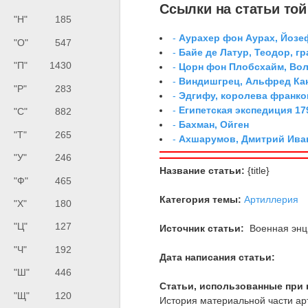
Ссылки на статьи той 
"Н"
185
-
Аурахер фон Аурах, Йозе
"О"
547
-
Байе де Латур, Теодор, 
"П"
1430
-
Цорн фон Плобсхайм, Во
-
Виндишгрец, Альфред Кан
"Р"
283
-
Эдгифу, королева франко
-
Египетская экспедиция 179
"С"
882
-
Бахман, Ойген
"Т"
265
-
Ахшарумов, Дмитрий Иван
"У"
246
Название статьи:
{title}
"Ф"
465
Категория темы:
Артиллерия
"Х"
180
"Ц"
127
Источник статьи:
Военная энци
"Ч"
192
Дата написания статьи:
"Ш"
446
Статьи, использованные при 
"Щ"
120
История материальной части ар