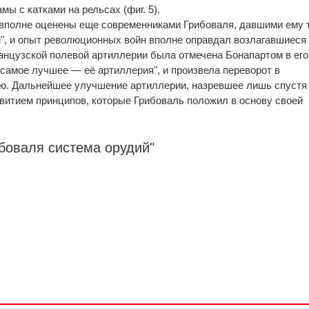
мы с катками на рельсах (фиг. 5).
 вполне оценены еще современниками Грибоваля, давшими ему 
", и опыт революционных войн вполне оправдал возлагавшиеся
нцузской полевой артиллерии была отмечена Бонапартом в его
 самое лучшее — её артиллерия", и произвела переворот в
ою. Дальнейшее улучшение артиллерии, назревшее лишь спустя
звитием принципов, которые Грибоваль положил в основу своей
боваля система орудий"