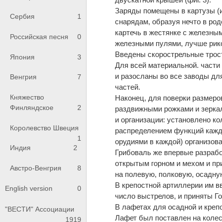
Заряды помещены в картузы (и
Сербия
1
снарядам, образуя нечто в ро
картечь в жестянке с железны
Российская песня
0
железными пулями, лучше ри
Введены скорострельные трос
Япония
3
Для всей материальной. части
и разосланы во все заводы дл
Венгрия
7
частей.
Княжество
Наконец, для поверки размеро
Финляндское
2
раздвижными рожками и зерка
и организации: установлено к
Королевство Швеция
распределением функций каждог
1
орудиями в каждой) организо
Индия
2
Грибоваль же впервые разрабо
открытым горном и мехом и пр
Австро-Венгрия
8
на полевую, полковую, осадну
В крепостной артиллерии им в
English version
0
число выстрелов, и приняты Го
В лафетах для осадной и крепо
"ВЕСТИ" Ассоциации
Лафет был поставлен на колес
1919