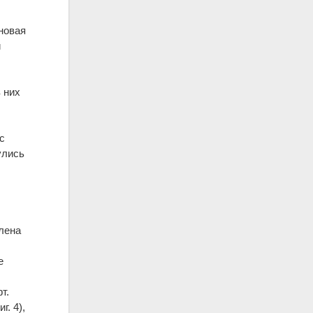
новая
и
 них
с
улись
елена
е
т.
. 4),