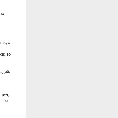
ных
ах, с
ов; во
шадей.
твоз,
 при