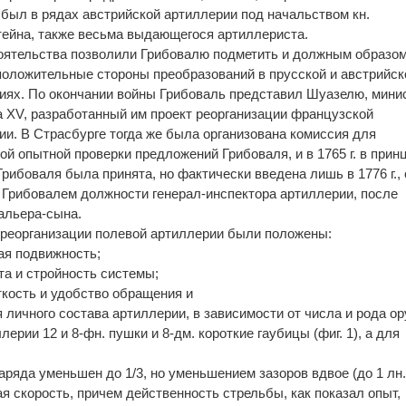
) был в рядах австрийской артиллерии под начальством кн.
ейна, также весьма выдающегося артиллериста.
оятельства позволили Грибовалю подметить и должным образо
положительные стороны преобразований в прусской и австрийск
иях. По окончании войны Грибоваль представил Шуазелю, мини
 XV, разработанный им проект реорганизации французской
ии. В Страсбурге тогда же была организована комиссия для
ой опытной проверки предложений Грибоваля, и в 1765 г. в прин
рибоваля была принята, но фактически введена лишь в 1776 г., 
 Грибовалем должности генерал-инспектора артиллерии, после
альера-сына.
 реорганизации полевой артиллерии были положены:
ая подвижность;
та и стройность системы;
ткость и удобство обращения и
 личного состава артиллерии, в зависимости от числа и рода ор
ерии 12 и 8-фн. пушки и 8-дм. короткие гаубицы (фиг. 1), а для
заряда уменьшен до 1/3, но уменьшением зазоров вдвое (до 1 лн.
я скорость, причем действенность стрельбы, как показал опыт,