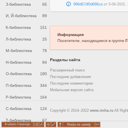
З-библиотека
65
996d67df0d686ca
от
5-06-2015, 
И, Й-библиотека
89
К-библиотека
151
Информация
Л-библиотека
25
Посетители, находящиеся в группе
Г
М-библиотека
78
Разделы сайта
Н-библиотека
84
Расширенный поиск
О-библиотека
180
Последние добавления
Последние комментарии
П-библиотека
344
Мобильная версия сайта
Р-библиотека
164
С-библиотека
124
Copyright © 2014–2022
www.imha.ru
All Righ
Т-библиотека
67