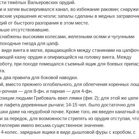
сти тяжёлых Вальеровских орудий.
и затем высверливался канал, во избежание раковин; снаружи
овские украшения исчезли; запалы сделаны в медных затравоч
ий от быстрого разгорания в этом месте.
ньше отсутствовавшие.
 снабжены высокими колесами, железными осями и чугунными
 походные гнезда для цапф.
 виде винта в матке, вращающейся между станинами на цапфочк
ющей казну орудия и опирающейся на головку винта. Между
оботу, при походе помещался съемный ящик для боевых припас
та.
ь два правила для боковой наводки.
й, вместо прежнего оглобельного, для облегчения коренных ло
4-рочная — для 8-фн. и парная — для 4-фн.
зиции людьми Грибоваль ввел лямки (фиг. 2); для этой же цели
е лафета деревянные рычаги; 14-15 чел. было достаточно для
ушки даже на неудобной почве. Кроме того, им введен канатный о
 за передок, для возможности стрелять из орудия отступая, что
тиллерии имело весьма существенное значение.
4-колес. зарядные ящики в виде дышловой фуры с коробом, с