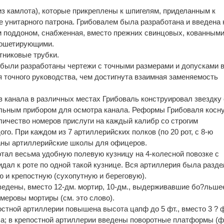
з камлота), которые прикреплены к шпигелям, приделанным к
де унитарного патрона. Грибовалем была разработана и введена 
м поддоном, снабженная, вместо прежних свинцовых, кованным
кошетирующими.
тниковые трубки.
 были разработаны чертежи с точными размерами и допусками в
я точного руководства, чем достигнута взаимная заменяемость
в канала в различных местах Грибоваль конструировал звездку 
льным прибором для осмотра канала. Реформы Грибоваля косн
оличество номеров прислуги на каждый калибр со строгим
о. При каждом из 7 артиллерийских полков (по 20 рот, с 8-ю
ваны артиллерийские школы для офицеров.
тал весьма удобную полевую кузницу на 4-колесной повозке с
идал к роте по одной такой кузнице. Вся артиллерия была разд
ю и крепостную (сухопутную и береговую).
ведены, вместо 12-дм. мортир, 10-дм., выдерживавшие бо?льше
меровы мортиры (см. это слово).
стной артиллерии повышена высота цапф до 5 фт., вместо 3 ? ф
а; в крепостной артиллерии введены поворотные платформы (фиг