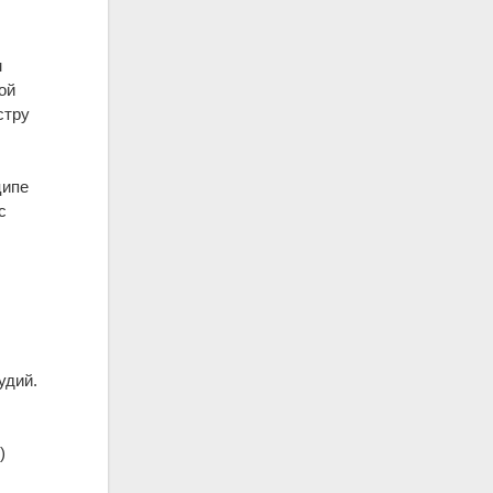
м
ой
стру
ципе
с
удий.
)