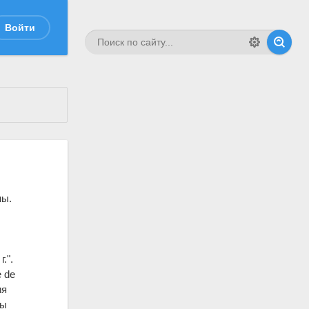
Войти
мы.
.".
 de
ия
ны