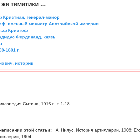
же тематики ...
ф Кристиан, генерал-майор
граф, военный министр Австрийской империи
льф Кристоф
дидус Фердинанд, князь
в
8-1801 г.
ович, историк
клопедия Сытина, 1916 г., т. 1-18.
написании этой статьи:
А. Нилус, История артиллерии, 1908; Его
тиллерии, 1904.