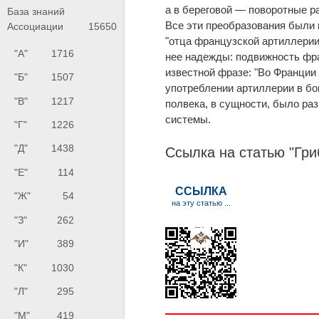
а в береговой — поворотные ра
База знаний
Все эти преобразования были
Ассоциации
15650
"отца французской артиллерии
"А"
1716
нее надежды: подвижность фра
известной фразе: "Во Франции
"Б"
1507
употреблении артиллерии в б
"В"
1217
полвека, в сущности, было ра
системы.
"Г"
1226
"Д"
1438
Ссылка на статью "Гри
"Е"
114
"Ж"
54
"З"
262
"И"
389
"К"
1030
"Л"
295
"М"
419