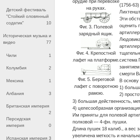
орудие при перевозке
(1756-63
на руках.
Детский фестиваль
Лихтеншт
"Стойкий оловянный
Эти обст
содатик"
10
оценить 
Фиг. 3. Полевой
артиллер
зарядный ящик.
Историческая музыка и
Людовика
видео
77
артиллер
Фиг. 4. Кр
е
постной
тщательн
Чили
1
лафет на платформе.
система Г
занятием
Колумбия
2
смерти В
Фиг. 5. Береговой
В основу
Мексика
1
лафет с поворотною
1) больш
рамою.
Албания
3
2) просто
3) большая действенность, ме
Британская империя
4) целесообразная организация
2
Им приняты для полевой артилл
Персидская
полковой — 4-фн. пушки.
империя
0
Длина пушек 18 калиб., а вес 
увеличена меткость и начальна
Испанская империя
3