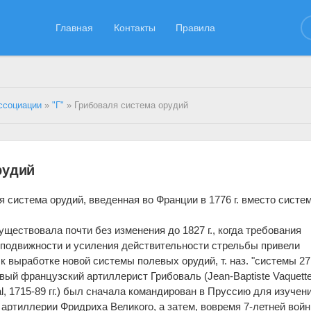
Главная
Контакты
Правила
ссоциации
»
"Г"
» Грибоваля система орудий
рудий
я система орудий, введенная во Франции в 1776 г. вместо систе
уществовала почти без изменения до 1827 г., когда требования
подвижности и усиления действительности стрельбы привели
 выработке новой системы полевых орудий, т. наз. "системы 27 г
вый французский артиллерист Грибоваль (Jean-Baptiste Vaquette
l, 1715-89 гг.) был сначала командирован в Пруссию для изучен
 артиллерии Фридриха Великого, а затем, вовремя 7-летней вой