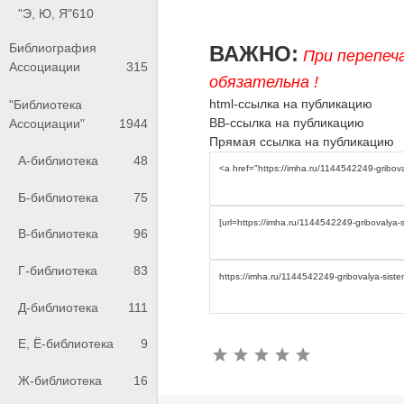
"Э, Ю, Я"
610
Библиография
ВАЖНО:
При перепеч
Ассоциации
315
обязательна !
html-ссылка на публикацию
"Библиотека
BB-ссылка на публикацию
Ассоциации"
1944
Прямая ссылка на публикацию
А-библиотека
48
Б-библиотека
75
В-библиотека
96
Г-библиотека
83
Д-библиотека
111
Е, Ё-библиотека
9
Ж-библиотека
16