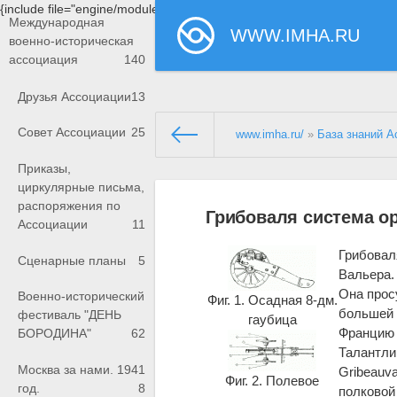
{include file="engine/modules/saperu/head.php"}
Международная
WWW.IMHA.RU
военно-историческая
ассоциация
140
Друзья Ассоциации
13
Совет Ассоциации
25
www.imha.ru/
»
База знаний А
Приказы,
циркулярные письма,
распоряжения по
Грибоваля система о
Ассоциации
11
Грибовал
Сценарные планы
5
Вальера.
Она прос
Военно-исторический
Фиг. 1. Осадная 8-дм.
большей 
фестиваль "ДЕНЬ
гаубица
Францию к
БОРОДИНА"
62
Талантли
Москва за нами. 1941
Gribeauva
Фиг. 2. Полевое
год.
8
полковой