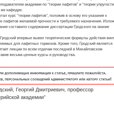
еподавателем академии по "теории лафетов" и "теории упругости"
 же кафедре.
ал курс "теории лафетов", положив в основу его указания к
ю лафетов желаемой прочности и требуемого назначения. Изло
ания составило содержание диссертации Гродского на звание
 Гродский впервые вывел теоретические формулы действия вин
ляемых для лафетных тормозов. Кроме того, Гродский является
тает лекции по всем отделам последней в Михайловском
авив весьма ценные курсы и руководства.
или дополняющая информация к статье, пришлите пожалуйста.
, персональных сообщений администратору или автору статьи!
дский, Георгий Дмитриевич, профессор
рийской академии"