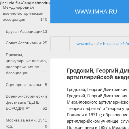
{include file="engine/modules/saperu/head.php"}
Международная
WWW.IMHA.RU
военно-историческая
ассоциация
140
Друзья Ассоциации
13
Совет Ассоциации
25
www.imha.ru/
»
База знаний А
Приказы,
циркулярные письма,
распоряжения по
Гродский, Георгий Д
Ассоциации
11
артиллерийской акад
Сценарные планы
5
Гродский, Георгий Дмитриевич
Гродский, Георгий Дмитриевич
Военно-исторический
Михайловского артиллерийско
фестиваль "ДЕНЬ
"теории лафетов" и "теории упр
БОРОДИНА"
62
Родился в 1871 г.; образован
Москва за нами. 1941
артиллерийском училище; служ
год.
8
По окончании в 1897 г. Михай