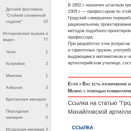
В 1892 г. назначен штатным пр
Детский фестиваль
1909 г. — профессором по этой
"Стойкий оловянный
Гродский совершенно переработ
содатик"
10
рациональному проектировани
методов подобного проектиров
Историческая музыка и
профессора.
видео
77
При разработке этих вопросов
и тарелочных пружин, употреб
Чили
1
выдающимся математиком и чи
артиллерийском училище, сост
Колумбия
2
Мексика
1
Если у Вас есть изображение 
Албания
3
Можно с помощью комментариев
Британская империя
Ссылка на статью "Гро
2
Михайловской артилле
Персидская
империя
0
Испанская империя
3