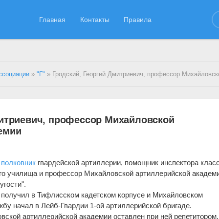
Главная
Контакты
Правила
ссоциации
»
"Г"
» Гродский, Георгий Дмитриевич, профессор Михайловской артиллерийско
митриевич, профессор Михайловской
емии
,
полковник
гвардейской артиллерии, помощник инспектора клас
го училища и профессор Михайловской артиллерийской академи
угости".
ие получил в Тифлисском кадетском корпусе и Михайловском
бу начал в Лейб-Гвардии 1-ой артиллерийской бригаде.
ловской артиллерийской академии оставлен при ней репетитором.