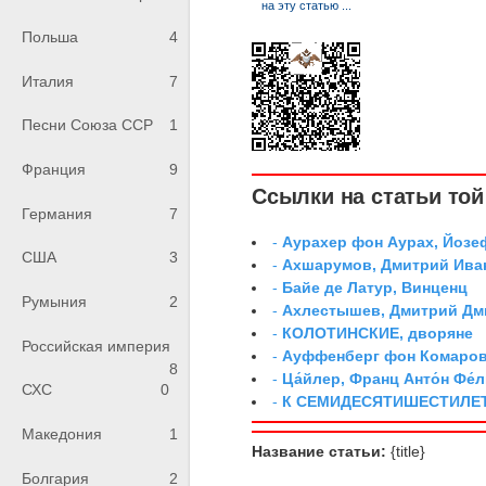
Польша
4
Италия
7
Песни Союза ССР
1
Франция
9
Ссылки на статьи той 
Германия
7
-
Аурахер фон Аурах, Йозе
США
3
-
Ахшарумов, Дмитрий Иван
-
Байе де Латур, Винценц
Румыния
2
-
Ахлестышев, Дмитрий Дми
-
КОЛОТИНСКИЕ, дворяне
Российская империя
-
Ауффенберг фон Комаров
8
-
Ца́йлер, Франц Анто́н Фе́л
СХС
0
-
К СЕМИДЕСЯТИШЕСТИЛЕ
Македония
1
Название статьи:
{title}
Болгария
2