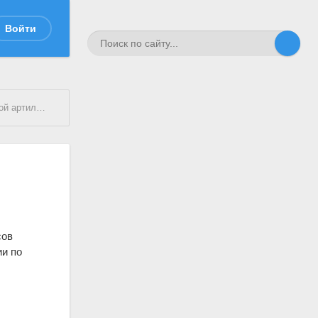
Войти
й академии
сов
и по