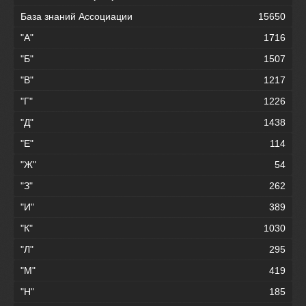
База знаний Ассоциации
15650
"А"
1716
"Б"
1507
"В"
1217
"Г"
1226
"Д"
1438
"Е"
114
"Ж"
54
"З"
262
"И"
389
"К"
1030
"Л"
295
"М"
419
"Н"
185