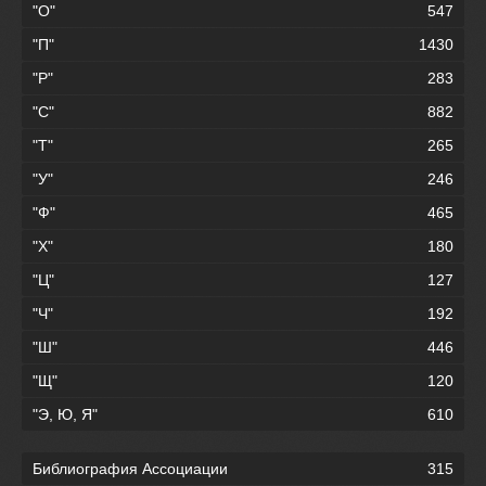
"О"
547
"П"
1430
"Р"
283
"С"
882
"Т"
265
"У"
246
"Ф"
465
"Х"
180
"Ц"
127
"Ч"
192
"Ш"
446
"Щ"
120
"Э, Ю, Я"
610
Библиография Ассоциации
315