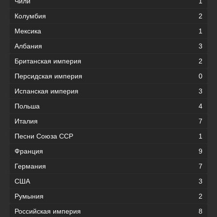
Чили
1
Колумбия
2
Мексика
1
Албания
3
Британская империя
2
Персидская империя
0
Испанская империя
3
Польша
4
Италия
7
Песни Союза ССР
1
Франция
9
Германия
7
США
3
Румыния
2
Российская империя
8