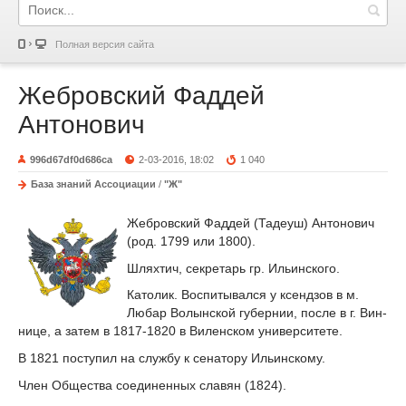
Полная версия сайта
Жебровский Фаддей
Антонович
996d67df0d686ca
2-03-2016, 18:02
1 040
База знаний Ассоциации
/
"Ж"
Жебровский Фаддей (Тадеуш) Антонович
(род. 1799 или 1800).
Шляхтич, секретарь гр. Ильинского.
Католик. Воспитывался у ксендзов в м.
Любар Волынской губернии, после в г. Вин-
нице, а затем в 1817-1820 в Виленском университете.
В 1821 поступил на службу к сенатору Ильинскому.
Член Общества соединенных славян (1824).