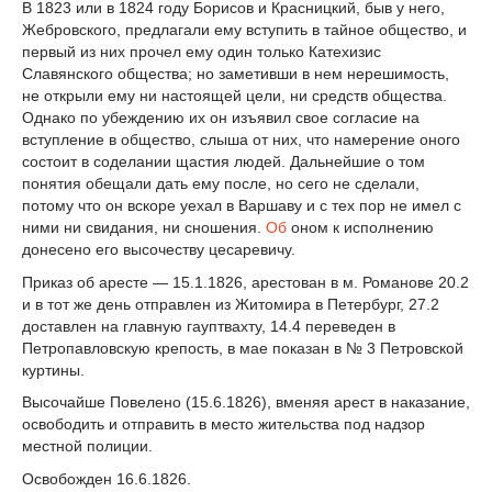
В 1823 или в 1824 году Борисов и Красницкий, быв у него,
Жебровского, предлагали ему вступить в тайное общество, и
первый из них прочел ему один только Катехизис
Славянского общества; но заметивши в нем нерешимость,
не открыли ему ни настоящей цели, ни средств общества.
Однако по убеждению их он изъявил свое согласие на
вступление в общество, слыша от них, что намерение оного
состоит в соделании щастия людей. Дальнейшие о том
понятия обещали дать ему после, но сего не сделали,
потому что он вскоре уехал в Варшаву и с тех пор не имел с
ними ни свидания, ни сношения.
Об
оном к исполнению
донесено его высочеству цесаревичу.
Приказ об аресте — 15.1.1826, арестован в м. Романове 20.2
и в тот же день отправлен из Житомира в Петербург, 27.2
доставлен на главную гауптвахту, 14.4 переведен в
Петропавловскую крепость, в мае показан в № 3 Петровской
куртины.
Высочайше Повелено (15.6.1826), вменяя арест в наказание,
освободить и отправить в место жительства под надзор
местной полиции.
Освобожден 16.6.1826.