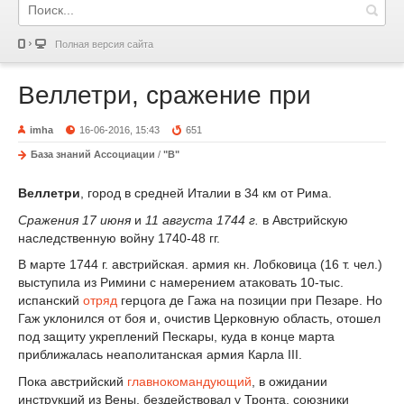
Полная версия сайта
Веллетри, сражение при
imha
16-06-2016, 15:43
651
База знаний Ассоциации
/
"В"
Веллетри
, город в средней Италии в 34 км от Рима.
Сражения 17 июня
и
11 августа 1744 г.
в Австрийскую
наследственную войну 1740-48 гг.
В марте 1744 г. австрийская. армия кн. Лобковица (16 т. чел.)
выступила из Римини с намерением атаковать 10-тыс.
испанский
отряд
герцога де Гажа на позиции при Пезаре. Но
Гаж уклонился от боя и, очистив Церковную область, отошел
под защиту укреплений Пескары, куда в конце марта
приближалась неаполитанская армия Карла III.
Пока австрийский
главнокомандующий
, в ожидании
инструкций из Вены, бездействовал у Тронта, союзники