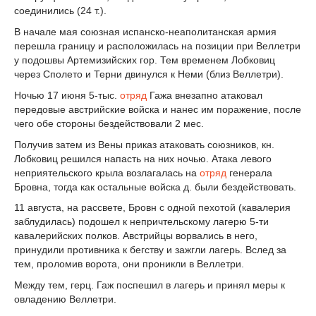
соединились (24 т.).
В начале мая союзная испанско-неаполитанская армия
перешла границу и расположилась на позиции при Веллетри
у подошвы Артемизийских гор. Тем временем Лобковиц
через Сполето и Терни двинулся к Неми (близ Веллетри).
Ночью 17 июня 5-тыс.
отряд
Гажа внезапно атаковал
передовые австрийские войска и нанес им поражение, после
чего обе стороны бездействовали 2 мес.
Получив затем из Вены приказ атаковать союзников, кн.
Лобковиц решился напасть на них ночью. Атака левого
неприятельского крыла возлагалась на
отряд
генерала
Бровна, тогда как остальные войска д. были бездействовать.
11 августа, на рассвете, Бровн с одной пехотой (кавалерия
заблудилась) подошел к непричтельскому лагерю 5-ти
кавалерийских полков. Австрийцы ворвались в него,
принудили противника к бегству и зажгли лагерь. Вслед за
тем, проломив ворота, они проникли в Веллетри.
Между тем, герц. Гаж поспешил в лагерь и принял меры к
овладению Веллетри.