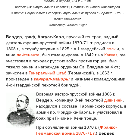
Масло на дереве, 164 x 107 см
Коллекция: Национальная галерея | Старая Национальная галерея
© Фото: Национальная галерея национальных музеев в Берлине - Preu?
ischer Kulturbesitz
Фотограф: Andres Kilger
Вердер
, граф,
Август
-
Карл
, прусский генерал, видный
деятель франко-прусской войны 1870-71 гг. родился в
1808 г., в службу вступил в 1825 г. в 1 гвардейский
полк
и, в
чине
лейтенанта
, был командирован в 1842 г. на
Кавказ
, где
участвовал в походах русских войск против горцев, был
тяжело ранен и награжден орденом Св. Владимира 4 ст.;
зачислен в
Генеральный штаб
(Германский), в 1863 г.
произведен в
генерал-майоры
и назначен командующими
4-ой гвардейской пехотной бригадой.
Вовремя австро-прусской войны 1866 г.
Вердер
, командуя 3-ей пехотной
дивизией
,
находился в составе II армейского корпуса, в
армии пр. Фридриха-Карла, и участвовал в
боях при Гичине и Кениггреце.
При объявлении войны 1870 г. (
Франко-
Германская война 1870-71 г.
)
Вердер