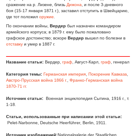
сражение на р. Лизене, близь
Дижона
, и после 3-дневного
боя (15-17 января 1871 г.), заставил отступить в Швейцарию,
где тот положил
оружие
.
По окончании войны,
Вердер
был назначен командиром
армейского корпуса; в 1879 г. ему было пожаловано
графское достоинство; вскоре
Вердер
вышел по болезни в
отставку
и умер в 1887 г.
Название статьи:
Вердер,
граф
, Август-Карл,
граф
, генерал
Категория темы:
Германская империя
,
Покорение Кавказа
,
Австро-Прусская война 1866 г.
,
Франко-Германская война
1870-71 гг.
Источник статьи:
Военная энциклопедия Сытина, 1916 г., т.
1-18.
Статьи, использованные при написании этой статьи:
Pelet-Narbonne, Deutsche Heerführer, Berlin, 1911.
Источник изображений:
Nationalgalerie der Staatlichen