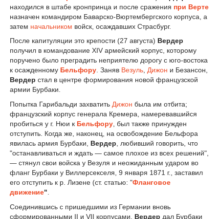
находился в штабе кронпринца и после сражения
при Верте
назначен командиром Баварско-Вюртембергского корпуса, а
затем
начальником
войск, осаждавших Страсбург.
После капитуляции это крепости (27 августа)
Вердер
получил в командование XIV армейский корпус, которому
поручено было преградить неприятелю дорогу с юго-востока
к осажденному
Бельфору
. Заняв
Везуль
,
Дижон
и Безансон,
Вердер
стал в центре формирования новой французской
армии Бурбаки.
Попытка Гарибальди захватить
Дижон
была им отбита;
французский корпус генерала Кремера, намеревавшийся
пробиться у г. Нюи к
Бельфору
, был также принужден
отступить. Когда же, наконец, на освобождение Бельфора
явилась армия Бурбаки,
Вердер
, любивший говорить, что
"останавливаться и ждать — самое плохое из всех решений",
— стянул свои войска у Везуля и неожиданным ударом во
фланг Бурбаки у Виллерсекселя, 9 января 1871 г., заставил
его отступить к р. Лизене (ст. статью: "
Фланговое
движение
"
.
Соединившись с пришедшими из Германии вновь
сформированными II и VII корпусами,
Вердер
дал Бурбаки