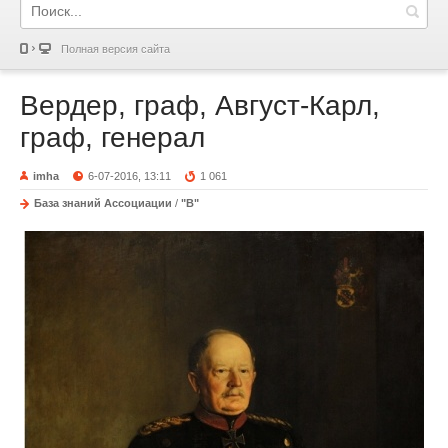
Полная версия сайта
Вердер, граф, Август-Карл,
граф, генерал
imha
6-07-2016, 13:11
1 061
База знаний Ассоциации
/
"В"