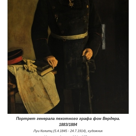
Портрет генерала пехотного графа фон Вердера.
1883/1884
Луи Колитц (5.4.1845 - 24.7.1914), художник