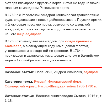
октября блокировал прусские порта. В том же году назначен
главным командиром Ревельского порта.
В 1759 г. с Ревельской эскадрой конвоировал транспортные
суда, следовавшие к нашей действовавшей в Пруссии армии,
и блокировал прусские порта, совместно со шведской
эскадрой, которая находилась под главным начальством
нашего
вице-адмирала
.
В 1760 г. командовал авангардом при
осаде крепости
Кольберг
, а в следующем году командовал флотом,
участвовавшим в осаде той же крепости. В 1764 г.
произведен в адмиралы, командовал флотом в Балтийском
море и 17 октября того же года скончался.
Название статьи:
Полянский, Андрей Иванович,
адмирал
Категория темы:
Русский Императорский флот
,
Офицерский корпус
,
Русско-Шведская война 1788-1790 гг.
Источник статьи:
Военная энциклопедия Сытина, 1916 г., т.
1-18.