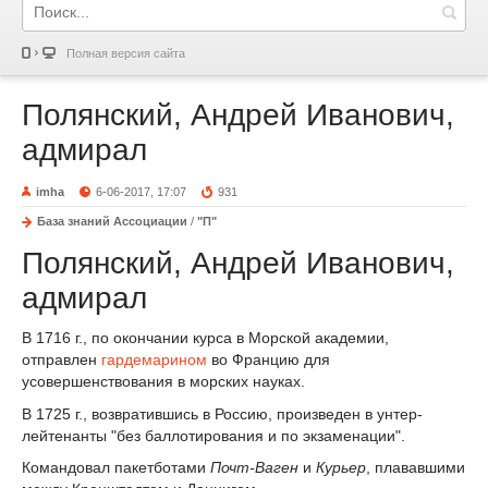
Полная версия сайта
Полянский, Андрей Иванович,
адмирал
imha
6-06-2017, 17:07
931
База знаний Ассоциации
/
"П"
Полянский, Андрей Иванович,
адмирал
В 1716 г., по окончании курса в Морской академии,
отправлен
гардемарином
во Францию для
усовершенствования в морских науках.
В 1725 г., возвратившись в Россию, произведен в унтер-
лейтенанты "без баллотирования и по экзаменации".
Командовал пакетботами
Почт-Ваген
и
Курьер
, плававшими