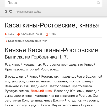
Полная версия сайта
Касаткины-Ростовские, князья
imha
14-09-2017, 00:39
1 299
База знаний Ассоциации
/
"К"
Князья Касаткины-Ростовские
Выписка из Гербовника II, 7.
Род Князей Косаткипых-Ростовских происходит от Князей
Ярославских и Князей Ростовских.
В родословной Князей Ростовских, находящейся в Бархатной
и других родословных книгах, показано, что праправнук
Великого князя Владимира Святославича, крестившего
Русскую землю,
Великий князь
Всеволод Юрьевич, посадил
сына своего князя Константина на княжение в Ростове. Сын
сего князя Константина, князь Василий, отдал сыну своему,
Князю Борису, в удел Ростов. Внуки оного князя Бориса,