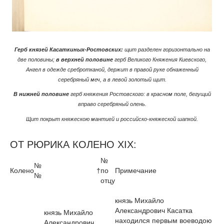
Герб князей Касаткиных-Ростовских:
щит разделен горизонтально на
две половины;
в верхней половине
герб Великого Княжения Киевского,
Ангел в одежде сребротканой, держит в правой руке обнаженный
серебряный меч, а в левой золотый щит.
В нижней половине
герб княжения Ростовского: в красном поле, бегущий
вправо серебряный олень.
Щит покрыт княжескою мантией и российско-княжеской шапкой.
ОТ РЮРИКА КОЛЕНО XIX:
№
№
Колено
†
по
Примечание
№
отцу
князь Михайло
Александрович Касатка
князь Михайло
находился первым воеводою
Александрович