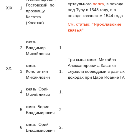
ертаульного
полка
, в походе
Ростовский, по
XIX.
1.
под Тулу в 1543 году, и в
прозвищу
походе казанском 1544 года.
Касатка
(Косатка)
См. статью:
"Ярославские
князья"
князь
2.
Владимир
1.
Михайлович
Три сына князя Михайла
князь
Александровича Касатки
XX.
3.
Константин
1.
служили воеводами в разных
Михайлович
доходах при Царе Иоанне IV.
князь Юрий
4.
1.
Михайлович
князь Борис
5.
2.
Владимирович
князь Юрий
6.
2.
Владимирович