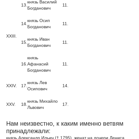
князь Василий
13.
11.
Богданович
князь Осип
14.
11.
Богданович
XXIII.
князь Иван
15.
11.
Богданович
князь
16.
Афанасий
11.
Богданович
князь Лев
XXIV.
17.
14.
Осипович
князь Михайло
XXV.
18.
17.
Львович
Нам неизвестно, к каким именно ветвям
принадлежали:
князь Александр Ильич († 1795), женат на дочери Дениса