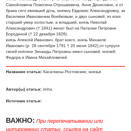
Самойловича Пожогина-Отрошкевича, Анне Денисовне, и от
брака сего имевший дочь, княжну Евдокию Александровну, за
Василием Ивановичем Воейковым, и двух сыновей, из коих
старший умер холостым, а младший, князь Николай
Александрович († 1841) женат был на Наталии Петровне
Бородиной († 22 декабря 1828):
князь Алексей Иванович, брат коего, князь Михаиле
Иванович (р. 28 сентября 1791 † 20 июня 1842),от супруги
своей княгини Зинаиды Петровны имел сыновей, князей:
Федора и Ивана Михайловичей.
Название статьи:
Касаткины-Ростовские, князья
Автор(ы) статьи:
imha
Источник статьи:
ВАЖНО:
При перепечатывании или
цитировании статьи, ссылка на сайт