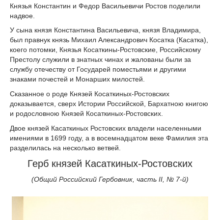
Князья Константин и Федор Васильевичи Ростов поделили
надвое.
У сына князя Константина Васильевича, князя Владимира,
был правнук князь Михаил Александрович Косатка (Касатка),
коего потомки, Князья Косаткины-Ростовские, Российскому
Престолу служили в знатных чинах и жалованы были за
службу отечеству от Государей поместьями и другими
знаками почестей и Монарших милостей.
Сказанное о роде Князей Косаткиных-Ростовских
доказывается, сверх Истории Российской, Бархатною книгою
и родословною Князей Косаткиных-Ростовских.
Двое князей Касаткиных Ростовских владели населенными
имениями в 1699 году, а в восемнадцатом веке Фамилия эта
разделилась на несколько ветвей.
Герб князей Касаткиных-Ростовских
(Общий Российский Гербовник, часть II, № 7-й)