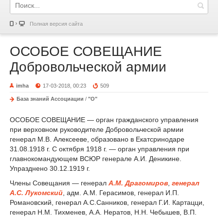
Полная версия сайта
ОСОБОЕ СОВЕЩАНИЕ
Добровольческой армии
imha
17-03-2018, 00:23
509
База знаний Ассоциации
/
"О"
ОСОБОЕ СОВЕЩАНИЕ — орган гражданского управления
при верховном руководителе Добровольческой армии
генерал М.В. Алексееве, образовано в Екатсринодаре
31.08.1918 г. С октября 1918 г. — орган управления при
главнокомандующем ВСЮР генерале А.И. Деникине.
Упразднено 30.12.1919 г.
Члены Совещания — генерал
А.М. Драгомиров
,
генерал
А.С. Лукомский
, адм. А.М. Герасимов, генерал И.П.
Романовский, генерал А.С.Санников, генерал Г.И. Картацци,
генерал Н.М. Тихменев, А.А. Нератов, Н.Н. Чебышев, В.П.