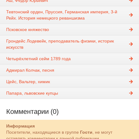
Аш, Фёдор Юрьевич
Тевтонский орден, Пруссия, Германская империя, 3-й
Рейх. История немецкого реваншизма
Псковское княжество
Грондейс Лодевейк, преподаватель физики, историк
искусств
Четырёхлетний сейм 1789 года
Адмирал Колчак, песня
Цейс, Вальтер, химик
Папара, львовские купцы
Комментарии (0)
Информация
Посетители, находящиеся в группе
Гости
, не могут
оставлять комментарии к данной публикации.