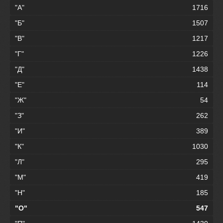
"А"
1716
"Б"
1507
"В"
1217
"Г"
1226
"Д"
1438
"Е"
114
"Ж"
54
"З"
262
"И"
389
"К"
1030
"Л"
295
"М"
419
"Н"
185
"О"
547