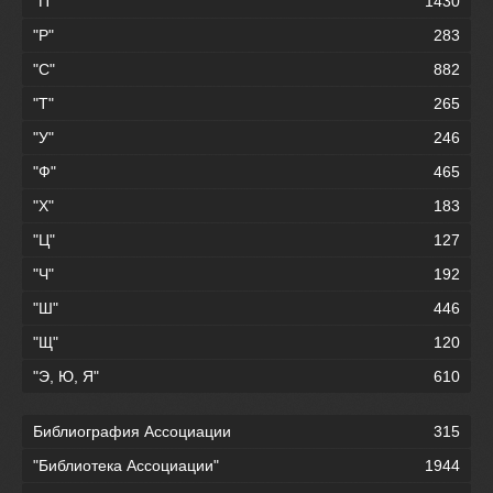
"П"
1430
"Р"
283
"С"
882
"Т"
265
"У"
246
"Ф"
465
"Х"
183
"Ц"
127
"Ч"
192
"Ш"
446
"Щ"
120
"Э, Ю, Я"
610
Библиография Ассоциации
315
"Библиотека Ассоциации"
1944