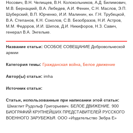
Носович, В.Н. Челищев, В.Н. Колокольников, А.Д. Билимович,
М.В. Бернацкий, В.A. Лебедев, А.И. Фенин, С.Н. Маслов, Э.П.
Шуберский, В.П. Юрченко, И.И. Малинин, кн. Г.Н. Трубецкой,
В.А. Степанов, К.Н. Соколов, С.В. Безобразов, Н.И. Астров,
М.М. Федоров, И.И. Шипов, Д.И. Никифоров, Н.З. Савич,
генерал В.А. Энгельке.
Название статьи:
ОСОБОЕ СОВЕЩАНИЕ Добровольческой
армии
Категория темы:
Гражданская война
,
Белое движение
Автор(ы) статьи:
imha
Источник статьи:
Статьи, использованные при написании этой статьи:
Шмаглит Рудольф Григорьевич. БЕЛОЕ ДВИЖЕНИЕ. 900
БИОГРАФИЙ КРУПНЕЙШИХ ПРЕДСТАВИТЕЛЕЙ РУССКОГО
ВОЕННОГО ЗАРУБЕЖЬЯ. ООО «Издательство Зебра Е»