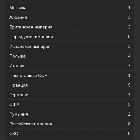
Мексика
1
Албания
3
Британская империя
2
Персидская империя
0
Испанская империя
3
Польша
4
Италия
7
Песни Союза ССР
1
Франция
9
Германия
7
США
3
Румыния
2
Российская империя
8
СХС
0