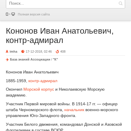
Полная версия сайта
Кононов Иван Анатольевич,
контр-адмирал
imha
17-12-2018, 02:46
408
База знаний Ассоциации
/
"К"
Кононов Иван Анатольевич
1885-1959,
контр-адмирал
Окончил
Морской корпус
и Николаевскую Морскую
академию.
Участник Первой мировой войны. В 1914-17 гг. — офицер
штаба Черноморского флота,
начальник
военно-морского
управления Юго-Западного фронта.
Участник Белого движения, командовал Донской и Азовской
флотилиями в составе ВСЮР.