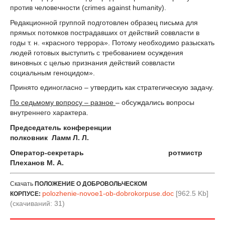
против человечности (crimes against humanity).
Редакционной группой подготовлен образец письма для
прямых потомков пострадавших от действий соввласти в
годы т. н. «красного террора». Потому необходимо разыскать
людей готовых выступить с требованием осуждения
виновных с целью признания действий соввласти
социальным геноцидом».
Принято единогласно – утвердить как стратегическую задачу.
По седьмому вопросу – разное
– обсуждались вопросы
внутреннего характера.
Председатель конференции
полковник Ламм Л. Л.
Оператор-секретарь ротмистр
Плеханов М. А.
Скачать
ПОЛОЖЕНИЕ О ДОБРОВОЛЬЧЕСКОМ
polozhenie-novoe1-ob-dobrokorpuse.doc
[962.5 Kb]
КОРПУСЕ:
(cкачиваний: 31)