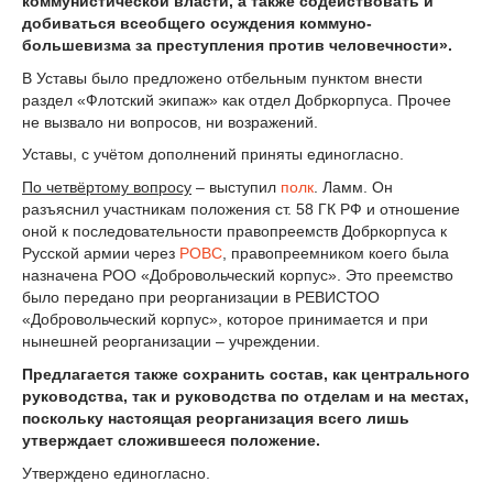
коммунистической власти, а также содействовать и
добиваться всеобщего осуждения коммуно-
большевизма за преступления против человечности».
В Уставы было предложено отбельным пунктом внести
раздел «Флотский экипаж» как отдел Добркорпуса. Прочее
не вызвало ни вопросов, ни возражений.
Уставы, с учётом дополнений приняты единогласно.
По четвёртому вопросу
– выступил
полк
. Ламм. Он
разъяснил участникам положения ст. 58 ГК РФ и отношение
оной к последовательности правопреемств Добркорпуса к
Русской армии через
РОВС
, правопреемником коего была
назначена РОО «Добровольческий корпус». Это преемство
было передано при реорганизации в РЕВИСТОО
«Добровольческий корпус», которое принимается и при
нынешней реорганизации – учреждении.
Предлагается также сохранить состав, как центрального
руководства, так и руководства по отделам и на местах,
поскольку настоящая реорганизация всего лишь
утверждает сложившееся положение.
Утверждено единогласно.