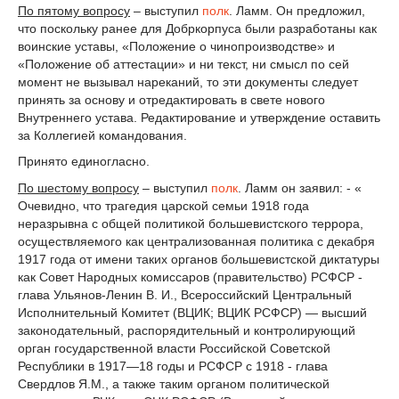
По пятому вопросу
– выступил
полк
. Ламм. Он предложил,
что поскольку ранее для Добркорпуса были разработаны как
воинские уставы, «Положение о чинопроизводстве» и
«Положение об аттестации» и ни текст, ни смысл по сей
момент не вызывал нареканий, то эти документы следует
принять за основу и отредактировать в свете нового
Внутреннего устава. Редактирование и утверждение оставить
за Коллегией командования.
Принято единогласно.
По шестому вопросу
– выступил
полк
. Ламм он заявил: - «
Очевидно, что трагедия царской семьи 1918 года
неразрывна с общей политикой большевистского террора,
осуществляемого как централизованная политика с декабря
1917 года от имени таких органов большевистской диктатуры
как Совет Народных комиссаров (правительство) РСФСР -
глава Ульянов-Ленин В. И., Всероссийский Центральный
Исполнительный Комитет (ВЦИК; ВЦИК РСФСР) — высший
законодательный, распорядительный и контролирующий
орган государственной власти Российской Советской
Республики в 1917—18 годы и РСФСР с 1918 - глава
Свердлов Я.М., а также таким органом политической