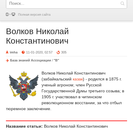
Полная версия сайта
Волков Николай
Константинович
imha
11-01-2020, 02:57
305
База знаний Ассоциации
/
"В"
Волков Николай Константинович
(забайкальский
казак
) - родился в 1875 г.
ученый агроном; член Русской
Государственной Думы третьего созыва; в
1905 г. участвовал в читинском
революционном восстании, за что отбыл
тюремное заключение.
Название статьи:
Волков Николай Константинович