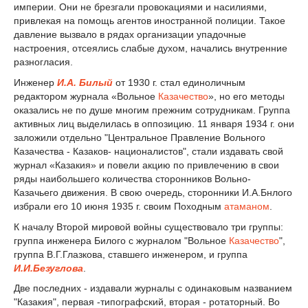
империи. Они не брезгали провокациями и насилиями,
привлекая на помощь агентов иностранной полиции. Такое
давление вызвало в рядах организации упадочные
настроения, отсеялись слабые духом, начались внутренние
разногласия.
Инженер
И.А. Билый
от 1930 г. стал единоличным
редактором журнала «Вольное
Казачество
», но его методы
оказались не по душе многим прежним сотрудникам. Группа
активных лиц выделилась в оппозицию. 11 января 1934 г. они
заложили отдельно "Центральное Правление Вольного
Казачества - Казаков- националистов", стали издавать свой
журнал «Казакия» и повели акцию по привлечению в свои
ряды наибольшего количества сторонников Вольно-
Казачьего движения. В свою очередь, сторонники И.А.Бнлого
избрали его 10 июня 1935 г. своим Походным
атаманом
.
К началу Второй мировой войны существовало три группы:
группа инженера Билого с журналом "Вольное
Казачество
",
группа В.Г.Глазкова, ставшего инженером, и группа
И.И.Безуглова
.
Две последних - издавали журналы с одинаковым названием
"Казакия", первая -типографский, вторая - ротаторный. Во