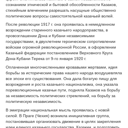
сознанием этнической и бытовой обособленности Казаков,
стихийным влечением разрешать насущные общественно
политические вопросы самостоятельной казачьей волей.
После революции 1917 г. она проявилась в немедленном
возрождении старинного казачьего народоправства, в
провозглашении Дона и Кубани независимыми
государствами, в двухлетнем героическом сопротивлении
войскам огромной революционной России, в оформлении
Казачьей федерации постановлением Верховного Круга
Дона-Кубани-Терека от 9-го января 1920 г.
Оплаченная многочисленными кровавыми жертвами, идея
борьбы за исторические права нашего народа воодушевляла
все эпохи его существования. Она дала богатую пищу для
возрождения и роста казачьего национализма, она указала
пореволюционные казачьи пути, подняла Казаков на борьбу
за независимость политических стремлений, на борьбу за
политическую независимость.
В эмиграции национальная мысль проявилась с новой
силой. В Праге (Чехия) возникла инициативная группа,
постановившая организовать движение в целях закрепления
идеи единого казачьего государства, Казакии, и подготовить