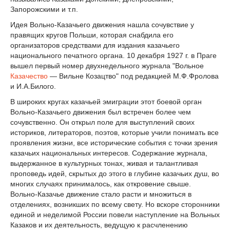
Запорожскими и т.п.
Идея Вольно-Казачьего движения нашла сочувствие у
правящих кругов Польши, которая снабдила его
организаторов средствами для издания казачьего
национального печатного органа. 10 декабря 1927 г. в Праге
вышел первый номер двухнедельного журнала "Вольное
Казачество
— Вильне Козацтво" под редакцией М.Ф.Фролова
и И.А.Билого.
В широких кругах казачьей эмиграции этот боевой орган
Вольно-Казачьего движения был встречен более чем
сочувственно. Он открыл поле для выступлений своих
историков, литераторов, поэтов, которые учили понимать все
проявления жизни, все исторические события с точки зрения
казачьих национальных интересов. Содержание журнала,
выдержанное в культурных тонах, живая и талантливая
проповедь идей, скрытых до этого в глубине казачьих душ, во
многих случаях принималось, как откровение свыше.
Вольно-Казачье движение стало расти и множиться в
отделениях, возникших по всему свету. Но вскоре сторонники
единой и неделимой России повели наступление на Вольных
Казаков и их деятельность, ведущую к расчленению