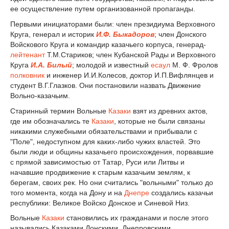
ее осуществление путем организованной пропаганды.
Первыми инициаторами были: член президиума Верховного
Круга, генерал и историк
И.Ф. Быкадоров
; член Донского
Войскового Круга и командир казачьего корпуса, генерад-
лейтенант
Т.М.Стариков; член Кубанской Рады и Верховного
Круга
И.А. Билый
; молодой и известный
есаул
М. Ф. Фролов
полковник
и инженер И.И.Колесов, доктор И.П.Вифлянцев и
студент В.Г.Глазков. Они постановили назвать Движение
Вольно-казачьим.
Старинный термин Вольные
Казаки
взят из древних актов,
где им обозначались те
Казаки
, которые не были связаны
никакими служебными обязательствами и прибывали с
"Поле", недоступном для каких-либо чужих властей. Это
были люди и общины казачьего происхождения, порвавшие
с прямой зависимостью от Татар, Руси или Литвы и
начавшие продвижение к старым казачьим землям, к
берегам, своих рек. Но они считались "вольными" только до
того момента, когда на Дону и на
Днепре
создались казачьи
pecпублики: Великое Войско Донское и Синевой Низ.
Вольные
Казаки
становились их гражданами и после этого
назывались Казаками Донскими, Днепровскими,