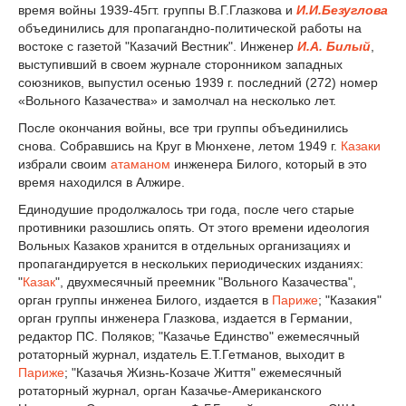
время войны 1939-45гт. группы В.Г.Глазкова и
И.И.Безуглова
объединились для пропагандно-политической работы на
востоке с газетой "Казачий Вестник". Инженер
И.А. Билый
,
выступивший в своем журнале сторонником западных
союзников, выпустил осенью 1939 г. последний (272) номер
«Вольного Казачества» и замолчал на несколько лет.
После окончания войны, все три группы объединились
снова. Собравшись на Круг в Мюнхене, летом 1949 г.
Казаки
избрали своим
атаманом
инженера Билого, который в это
время находился в Алжире.
Единодушие продолжалось три года, после чего старые
противники разошлись опять. От этого времени идеология
Вольных Казаков хранится в отдельных организациях и
пропагандируется в нескольких периодических изданиях:
"
Казак
", двухмесячный преемник "Вольного Казачества",
орган группы инженеа Билого, издается в
Париже
; "Казакия"
орган группы инженера Глазкова, издается в Германии,
редактор ПС. Поляков; "Казачье Единство" ежемесячный
ротаторный журнал, издатель Е.Т.Гетманов, выходит в
Париже
; "Казачья Жизнь-Козаче Життя" ежемесячный
ротаторный журнал, орган Казачье-Американского