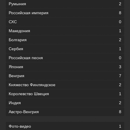
Румыния
2
Российская империя
8
СХС
0
Македония
1
Болгария
2
Сербия
1
Российская песня
0
Япония
3
Венгрия
7
Княжество Финляндское
2
Королевство Швеция
1
Индия
2
Австро-Венгрия
8
Фото-видео
1