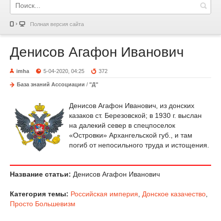
Полная версия сайта
Денисов Агафон Иванович
imha
5-04-2020, 04:25
372
База знаний Ассоциации
/
"Д"
Денисов Агафон Иванович, из донских
казаков ст. Березовской; в 1930 г. выслан
на далекий север в спецпоселок
«Островки» Архангельской губ., и там
погиб от непосильного труда и истощения.
Название статьи:
Денисов Агафон Иванович
Категория темы:
Российская империя
,
Донское казачество
,
Просто Большевизм