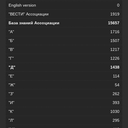
English version
0
"ВЕСТИ" Ассоциации
1919
База знаний Ассоциации
15657
"А"
1716
"Б"
1507
"В"
1217
"Г"
1226
"Д"
1438
"Е"
114
"Ж"
54
"З"
262
"И"
393
"К"
1030
"Л"
295