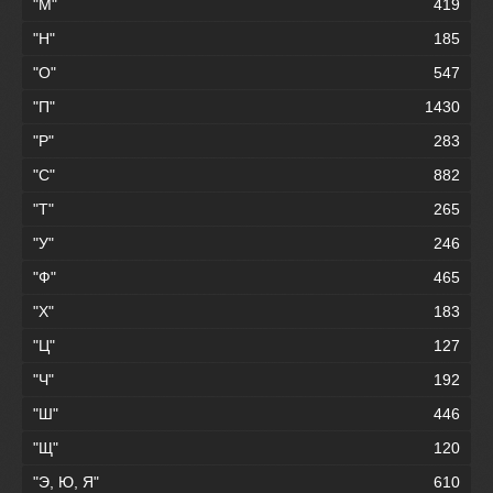
"М"
419
"Н"
185
"О"
547
"П"
1430
"Р"
283
"С"
882
"Т"
265
"У"
246
"Ф"
465
"Х"
183
"Ц"
127
"Ч"
192
"Ш"
446
"Щ"
120
"Э, Ю, Я"
610