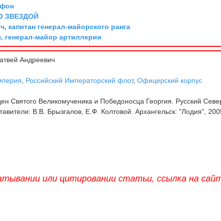
 фон
О ЗВЕЗДОЙ
, капитан генерал-майорского ранга
, генерал-майор артиллерии
атвей Андреевич
мперия
,
Российский Императорский флот
,
Офицерский корпус
н Святого Великомученика и Победоносца Георгия. Русский Севе
вители: В.В. Брызгалов, Е.Ф. Колтовой. Архангельск: "Лодия", 200
атывании или цитировании статьи, ссылка на сай