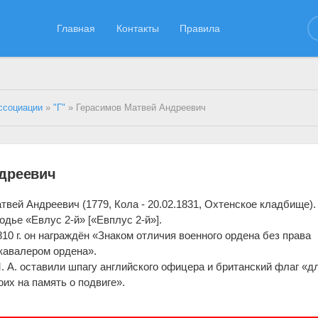
Главная
Контакты
Правила
ссоциации
»
"Г"
» Герасимов Матвей Андреевич
дреевич
твей Андреевич (1779, Кола - 20.02.1831, Охтенское кладбище).
дье «Евлус 2-й» [«Евплус 2-й»].
810 г. он награждён «Знаком отличия военного ордена без права
кавалером ордена».
. А. оставили шпагу английского офицера и британский флаг «д
оих на память о подвиге».