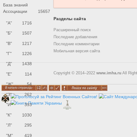
База знаний
Ассоциации
15657
Разделы сайта
"А"
1716
Расширенный поиск
"Б"
1507
Последние добавления
"В"
1217
Последние комментарии
Мобильная версия сайта
"Г"
1226
"Д"
1438
Copyright © 2014–2022
www.imha.ru
All Righ
"Е"
114
"Ж"
54
"З"
262
"И"
393
"К"
1030
"Л"
295
"М"
419