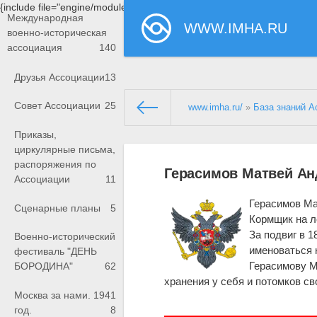
{include file="engine/modules/saperu/head.php"}
Международная
WWW.IMHA.RU
военно-историческая
ассоциация
140
Друзья Ассоциации
13
Совет Ассоциации
25
www.imha.ru/
»
База знаний А
Приказы,
циркулярные письма,
распоряжения по
Герасимов Матвей Ан
Ассоциации
11
Герасимов Ма
Сценарные планы
5
Кормщик на ло
За подвиг в 1
Военно-исторический
именоваться 
фестиваль "ДЕНЬ
Герасимову М
БОРОДИНА"
62
хранения у себя и потомков св
Москва за нами. 1941
год.
8