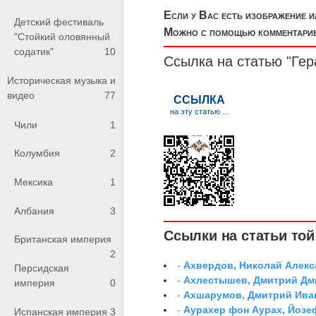
Если у Вас есть изображение 
Детский фестиваль
Можно с помощью комментариев
"Стойкий оловянный
содатик"
10
Ссылка на статью "Ге
Историческая музыка и
видео
77
Чили
1
Колумбия
2
Мексика
1
Албания
3
Ссылки на статьи той 
Британская империя
2
-
Ахвердов, Николай Алекс
Персидская
-
Ахлестышев, Дмитрий Дми
империя
0
-
Ахшарумов, Дмитрий Иван
-
Аурахер фон Аурах, Йозе
Испанская империя
3