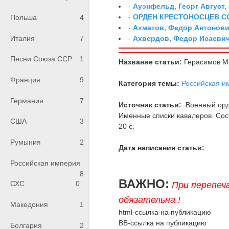
-
Ауэнфельд, Георг Август,
-
ОРДЕН КРЕСТОНОСЦЕВ С
Польша
4
-
Ахматов, Федор Антонович
-
Ахвердов, Федор Исаевич
Италия
7
Песни Союза ССР
1
Название статьи:
Герасимов М
Франция
9
Категория темы:
Российская и
Германия
7
Источник статьи:
Военный орде
Именные списки кавалеров. Соста
США
3
20 с.
Румыния
2
Дата написания статьи:
Российская империя
8
ВАЖНО:
СХС
0
При перепеч
обязательна !
Македония
1
html-ссылка на публикацию
BB-ссылка на публикацию
Болгария
2