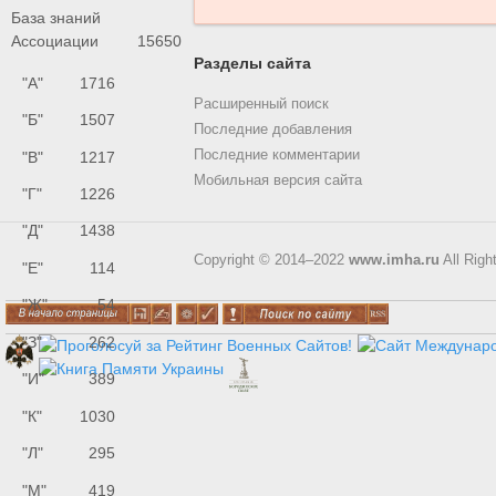
База знаний
Ассоциации
15650
Разделы сайта
"А"
1716
Расширенный поиск
"Б"
1507
Последние добавления
Последние комментарии
"В"
1217
Мобильная версия сайта
"Г"
1226
"Д"
1438
Copyright © 2014–2022
www.imha.ru
All Righ
"Е"
114
"Ж"
54
"З"
262
"И"
389
"К"
1030
"Л"
295
"М"
419