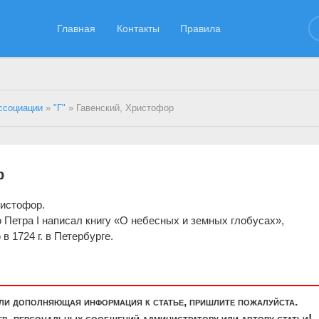
Главная
Контакты
Правила
ссоциации
»
"Г"
» Гавенский, Христофор
р
ристофор.
 Петра I написал книгу «О небесных и земных глобусах»,
в 1724 г. в Петербурге.
или дополняющая информация к статье, пришлите пожалуйста.
, персональных сообщений администратору или автору статьи!