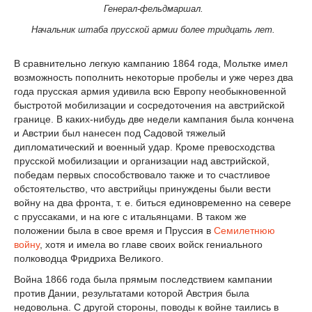
Генерал-фельдмаршал.
Начальник штаба прусской армии более тридцать лет.
В сравнительно легкую кампанию 1864 года, Мольтке имел
возможность пополнить некоторые пробелы и уже через два
года прусская армия удивила всю Европу необыкновенной
быстротой мобилизации и сосредоточения на австрийской
границе. В каких-нибудь две недели кампания была кончена
и Австрии был нанесен под Садовой тяжелый
дипломатический и военный удар. Кроме превосходства
прусской мобилизации и организации над австрийской,
победам первых способствовало также и то счастливое
обстоятельство, что австрийцы принуждены были вести
войну на два фронта, т. е. биться единовременно на севере
с пруссаками, и на юге с итальянцами. В таком же
положении была в свое время и Пруссия в
Семилетнюю
войну
, хотя и имела во главе своих войск гениального
полководца Фридриха Великого.
Война 1866 года была прямым последствием кампании
против Дании, результатами которой Австрия была
недовольна. С другой стороны, поводы к войне таились в