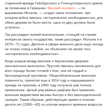
старинной вражде Габсбургского и Гогенцоллернского домов
за гегемонию в Германии.
Венский конгресс
, — по
выражению Мольтке, — создал такое положение, при
котором война явилась «историческою необходимостью; для
обеих держав не было места; одна из двух должна была
уступить» ...
Так рассуждает всякий военачальник, стоящий на страже
интересов своего государства; также рассуждал. Мольтке и в
1870—71 годах. Деятели в сфере военного дела ищут иногда
не только повод к войне, но объясняют ее кроме того
«историческою необходимостью» ...
Когда разрыв между венским и берлинским дворами
окончательно выяснился, Пруссия явилась несомненно для
всех гораздо более готовой к бою, чем её гордый и
беспорядочный противник. Общеобязательная воинская
повинность, принятая еще в 1814 году и нарушавшаяся
прежде на практике, в 1860 году получила уже полное
применение. Целый ряд важных реформ был применен
военным ведомством весьма быстро и без законодательной
санкции. Таким образом, действующая армия в течение
десяти лет (1850—60) по штатам мирного времени возросла