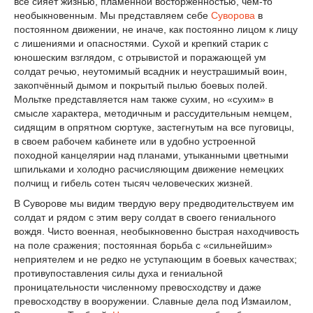
все сияет жизнью, пламенной восторженностью, чем-то
необыкновенным. Мы представляем себе
Суворова
в
постоянном движении, не иначе, как постоянно лицом к лицу
с лишениями и опасностями. Сухой и крепкий старик с
юношеским взглядом, с отрывистой и поражающей ум
солдат речью, неутомимый всадник и неустрашимый воин,
закопчённый дымом и покрытый пылью боевых полей.
Мольтке представляется нам также сухим, но «сухим» в
смысле характера, методичным и рассудительным немцем,
сидящим в опрятном сюртуке, застегнутым на все пуговицы,
в своем рабочем кабинете или в удобно устроенной
походной канцелярии над планами, утыканными цветными
шпильками и холодно расчисляющим движение немецких
полчищ и гибель сотен тысяч человеческих жизней.
В Суворове мы видим твердую веру предводительствуем им
солдат и рядом с этим веру солдат в своего гениального
вождя. Чисто военная, необыкновенно быстрая находчивость
на поле сражения; постоянная борьба с «сильнейшим»
неприятелем и не редко не уступающим в боевых качествах;
противупоставления силы духа и гениальной
проницательности численному превосходству и даже
превосходству в вооружении. Славные дела под Измаилом,