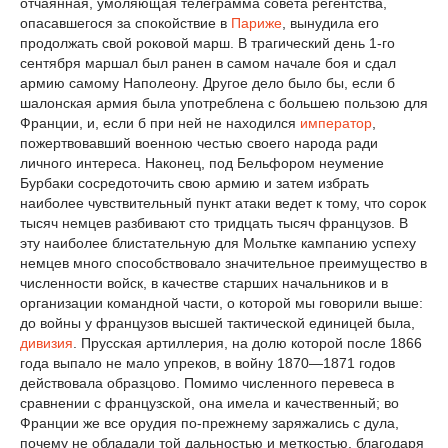
отчаянная, умоляющая телеграмма совета регентства,
опасавшегося за спокойствие в
Париже
, вынудила его
продолжать свой роковой марш. В трагический день 1-го
сентября маршал был ранен в самом начале боя и сдал
армию самому Наполеону. Другое дело было бы, если б
шалонская армия была употреблена с большею пользою для
Франции, и, если б при ней не находился
император
,
пожертвовавший военною честью своего народа ради
личного интереса. Наконец, под Бельфором неумение
Бурбаки сосредоточить свою армию и затем избрать
наиболее чувствительный пункт атаки ведет к тому, что сорок
тысяч немцев разбивают сто тридцать тысяч французов. В
эту наиболее блистательную для Мольтке кампанию успеху
немцев много способствовало значительное преимущество в
численности войск, в качестве старших начальников и в
организации командной части, о которой мы говорили выше:
до войны у французов высшей тактической единицей была,
дивизия
. Прусская артиллерия, на долю которой после 1866
года выпало не мало упреков, в войну 1870—1871 годов
действовала образцово. Помимо численного перевеса в
сравнении с французской, она имела и качественный; во
Франции же все орудия по-прежнему заряжались с дула,
почему не обладали той дальностью и меткостью, благодаря