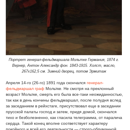
Портрет генерал-фельдмаршала Мольтке Германия, 1874 г.
Вернер, Антон Александр фон. 1843-1915. Холст, масло,
267х162,5 см. Зимний дворец, потом Эрмитаж
Апреля 14-го (26-го) 1891 года скончался
генерал-
фельдмаршал
граф
Мольтке. Не смотря на преклонный
возраст Мольтке, смерть его была все-таки неожиданностью,
так как в день кончины фельдмаршал, после полудня вслед
за заседанием в рейхстаге, присутствовал еще в заседании
прусской палаты господ и затем, придя домой, скончался
тихо и безболезненно, как гласила телеграмма, от паралича
сердца. Такой конец вполне соответствует характеру
покойного и всей его деятельности — строго-обдуманной,