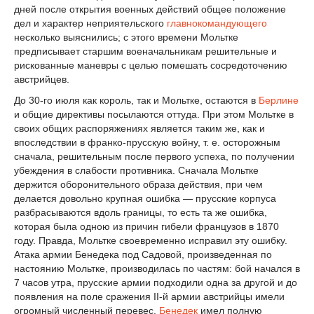
дней после открытия военных действий общее положение
дел и характер неприятельского
главнокомандующего
несколько выяснились; с этого времени Мольтке
предписывает старшим военачальникам решительные и
рискованные маневры с целью помешать сосредоточению
австрийцев.
До 30-го июля как король, так и Мольтке, остаются в
Берлине
и общие директивы посылаются оттуда. При этом Мольтке в
своих общих распоряжениях является таким же, как и
впоследствии в франко-прусскую войну, т. е. осторожным
сначала, решительным после первого успеха, по получении
убеждения в слабости противника. Сначала Мольтке
держится оборонительного образа действия, при чем
делается довольно крупная ошибка — прусские корпуса
разбрасываются вдоль границы, то есть та же ошибка,
которая была одною из причин гибели французов в 1870
году. Правда, Мольтке своевременно исправил эту ошибку.
Атака армии Бенедека под Садовой, произведенная по
настоянию Мольтке, производилась по частям: бой начался в
7 часов утра, прусские армии подходили одна за другой и до
появления на поле сражения II-й армии австрийцы имели
огромный численный перевес.
Бенедек
имел полную