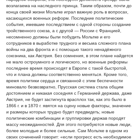
возлагаема на наследного принца. Таким образом, почти до
конца своей жизни Мольтке играл важную роль в вопросах,
касающихся военных реформ. Последние политические
события, имевшие последствием с одной стороны создание
тройственного союза, а с другой — России с Францией,
несомненно должны были побудить Мольтке и его
сотрудников в выработке трудного и весьма сложного плана
войны на два фронта и с помощью такого ненадёжного
союзника, как Австрия. Без сомнения, в этом плане найдется
не мало остроумного и логического, но военные реформы
последнее время происходят в Европе с такой быстротой,
что и плана должны соответственно меняться. Кроме того,
время политики сердца и связанной с этим беспечности
миновало безвозвратно, Прусская система стала общим
достоянием и никакая соседняя с Германией держава, даже
Австрия, не будет застигнута врасплох так, как это было в
1866 г. и в 1870 г. явятся на сцену новые факторы, значение
и размеры которых трудно будет предвидеть; новые
политические комбинации и группировки держав породят
массу неожиданностей. Для этого потребуются новые люди,
более молодые и более сильные. Сам Мольтке в одном из
своих сочинений говорит: «если прогресс есть необходимое