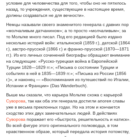
условие для человечества для того, чтобы оно не пятилось
назад, то учреждения, существующие в настоящее время,
должны создаваться не для вечности».
Немцы называли своего знаменитого генерала с давних пор
«молчаливым датчанином»; а то просто «молчаливым»; за
то Мольтке много писал. Под его редакцией было издано
несколько историй войн: итальянской (1859 г.), датской (1864
г.), австро-прусской (1866 г.) и франко-прусской (1870—1871
гг.). Из его личных сочинений биографы обращают внимание
на следующие: «Русско-турецкая война в Европейской
Турции 1828—1829 гг.»; «Письма о состоянии Турции и
событиях в ней в 1835—1839 гг.»; «Письма из России (1856
г.)», и наконец — «Воспоминания из путешествий по Италии,
Испании и Франции» (Das Wanderbuch).
Выше мы сказали, что карьера Мольтке схожа с карьерой
Суворова
, так как оба эти генерала достигли апогея славы
уже в весьма преклонных годах. Но на этом и кончается
сходство этих двух замечательных людей. В действиях
Суворова
поражает его «быстрота, решительность и натиск».
Во всей фигуре этого оригинального полководца, в том
нравственном образе, который передала история потомству,