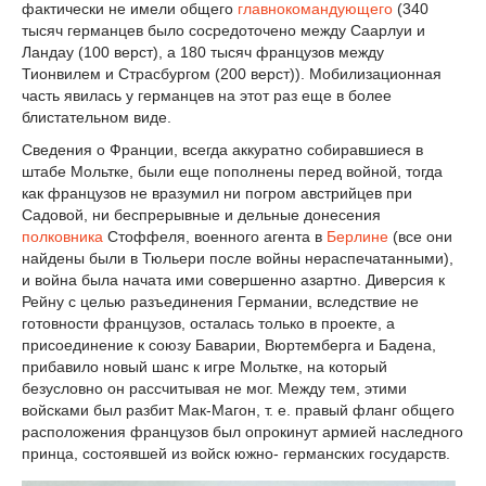
фактически не имели общего
главнокомандующего
(340
тысяч германцев было сосредоточено между Саарлуи и
Ландау (100 верст), а 180 тысяч французов между
Тионвилем и Страсбургом (200 верст)). Мобилизационная
часть явилась у германцев на этот раз еще в более
блистательном виде.
Сведения о Франции, всегда аккуратно собиравшиеся в
штабе Мольтке, были еще пополнены перед войной, тогда
как французов не вразумил ни погром австрийцев при
Садовой, ни беспрерывные и дельные донесения
полковника
Стоффеля, военного агента в
Берлине
(все они
найдены были в Тюльери после войны нераспечатанными),
и война была начата ими совершенно азартно. Диверсия к
Рейну с целью разъединения Германии, вследствие не
готовности французов, осталась только в проекте, а
присоединение к союзу Баварии, Вюртемберга и Бадена,
прибавило новый шанс к игре Мольтке, на который
безусловно он рассчитывая не мог. Между тем, этими
войсками был разбит Мак-Магон, т. е. правый фланг общего
расположения французов был опрокинут армией наследного
принца, состоявшей из войск южно- германских государств.