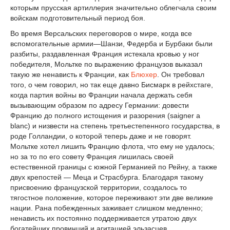
которым прусская артиллерия значительно облегчала своим
войскам подготовительный период боя.
Во время Версальских переговоров о мире, когда все
вспомогательные армии—Шанзи, Федерба и Бурбаки были
разбиты, раздавленная Франция истекала кровью у ног
победителя, Мольтке по выражению французов выказал
такую же ненависть к Франции, как
Блюхер
. Он требовал
того, о чем говорил, но так еще давно Бисмарк в рейхстаге,
когда партия войны во Франции начала держать себя
вызывающим образом по адресу Германии: довести
Францию до полного истощения и разорения (saigner а
blanc) и низвести на степень третьестепенного государства, в
роде Голландии, о которой теперь даже и не говорят.
Мольтке хотел лишить Францию флота, что ему не удалось;
но за то по его совету Франция лишилась своей
естественной границы с южной Германией по Рейну, а также
двух крепостей — Меца и Страсбурга. Благодаря такому
присвоению французской территории, создалось то
тягостное положение, которое переживают эти две великие
нации. Рана побежденных заживает слишком медленно;
ненависть их постоянно поддерживается утратою двух
богатейших провинций и агитацией эльзасцев,