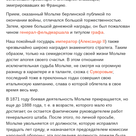
эмигрировавших во Францию.
Прием, оказанный Мольтке берлинской публикой по
окончании войны, отличался большой торжественностью.
Затем, кроме большой денежной награды, он был пожалован
чином
генерал-фельдмаршала
и титулом
графа
.
Наш покойный государь
император
(
Александр II
) также
чрезвычайно широко наградил знаменитого стратега. Таким
образом, только на семидесятом году своей жизни Мольтке
достиг апогея своего счастья. В этом отношении
исключительная судьба Мольтке, не смотря на огромную
разницу в характере и в таланте, схожа с
Суворовым
;
последний тоже в преклонных годах совершил свою
итальянскую кампанию, слава о которой облетела в свое
время весь мир.
В 1871 году боевая деятельность Мольтке прекращается, но
еще до 1888 года, т. е. в возрасте, которого мало кто
достигает, он остается фактическим руководителем работ
генерального штаба. После этого, по личной просьбе,
Мольтке увольняется от должности, которую исправлял
тридцать лет сряду, и назначается председателем комиссии
народной обороны; эта последняя должность прежде была