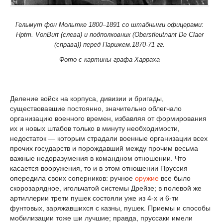
Гельмут фон Мольтке 1800–1891 со штабными офицерами:
Hptm. VonBurt (слева) и подполковник (Oberstleutnant De Claer
(справа)) перед Парижем.1870-71 гг.
Фото с картины графа Харраха
Деление войск на корпуса, дивизии и бригады,
существовавшие постоянно, значительно облегчало
организацию военного времен, избавляя от формирования
их и новых штабов только в минуту необходимости,
недостаток — которым страдали военные организации всех
прочих государств и порождавший между прочим весьма
важные недоразумения в командном отношении. Что
касается вооружения, то и в этом отношении Пруссия
опередила своих соперников: ручное
оружие
все было
скорозарядное, игольчатой системы Дрейзе; в полевой же
артиллерии трети пушек состояли уже из 4-х и 6-ти
фунтовых, заряжавшихся с казны, пушек. Приемы и способы
мобилизации тоже ши лучшие; правда, пруссаки имели