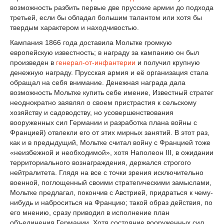
возможность разбить первые две прусские армии до подхода
третьей, если бы обладал большим талантом или хотя бы
твердым характером и находчивостью.
Кампания 1866 года доставила Мольтке громкую
европейскую известность; в награду за кампанию он был
произведен в
генерал-от-инфантерии
и получил крупную
денежную награду. Прусская армия и её организация стала
обращал на себя внимание. Денежная награда дала
возможность Мольтке купить себе имение, Известный стратег
неоднократно заявлял о своем пристрастия к сельскому
хозяйству и садоводству, но усовершенствования
вооруженных сил Германии и разработка плана войны с
Францией) отвлекли его от этих мирных занятий. В этот раз,
как и в предыдущий, Мольтке считал войну с Францией тоже
«неизбежной и необходимой», хотя Наполеон III, в ожидании
территориального вознаграждения, держался строгого
нейтралитета. Глядя на все с точки зрения исключительно
военной, поглощенный своими стратегическими замыслами,
Мольтке предлагал, покончив с Австрией, придраться к чему-
нибудь и наброситься на Францию; такой образ действия, по
его мнению, сразу приводил в исполнение план
объединения Германии. Хотя состояние вооруженных сил