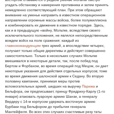
угадать обстановку и намерения противника и затем принять
немедленно соответствующий план. При этом обращают
внимание на уменье направить в известном операционном
направлении огромные массы войска, более полумиллиона
и комбинировать их движение в известном порядке. Здесь,
как и в предыдущую «войну, Мольтке, вследствие своего
исключительного положения, не являлся непосредственным
вождем войск на поле сражения: каждый из
главнокомандующим
трех армий, а впоследствии четырех,
получает только общие директивы и действует совершенно
самостоятельно. Только в нескольких случаях Мольтке
вмешивался в некоторые детали, так, после побед под
Бертом и Форбахом, во время операций под Мецом, он дает
некоторые указания для действия отдельных корпусов; тоже
во время движения шалонской армии к Седану. Во вторую
половину кампании, принимая меры против
вспомогательных армий, шедших на выручку
Парижа
и
Бельфора, ом предписывает, принцу Фридриху-Карлу (1-го
января) атаковать луарскую армию Шанзи, а генералу
Вердеру с 14-м корпусом удержать восточную армию
Бурбаки под Бельфором до прибытия генерала
Мантейфеля. Во всех этих случаях счастливые резу таты