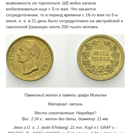
возможность не торопиться: ШЕ войск начала
мобилизоваться еще с 3-го мая. Что касается
сосредоточения, то в период времени с 16-го мая по 5-е
июня, и. е. в 21 день было сосредоточено на австрийской и
саксонской [границах около 200 тысяч человек.
Памятный жетон в память графа Мольтке
Материал: латунь
Место изготовления: Нюрнберг?
Вес: 2.24 г., ж
етон без даты, д
иаметр: 21 мм.
Jeton o.O. o. J. (wohl N?rnberg). 21 mm. Kopf n.l. GRAF v. -