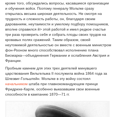
кроме того, обсуждались вопросы, каcавшиеся организации
и обучения войск. Поэтому генералу Мольтке сразу
открылась весьма широкая деятельность. Не смотря на
трудность и сложность работы, он, благодаря своим
дарованиям, неутаимости и умелому подбору помощников,
вполне справился й> этой работой и имел редкое счастье
три раза проверить себя и собрать плоды своих трудов на
кровавых полях сражений. Таким образом, своей
неутомимой деятельностью он вместе с военным министром
фон-Рооном много способствовал исполнению плана
Бисмарка—объединения Германии и ослабления Австрия и
Франции.
Пробным камнем для этих трех деятелей минувшего
царствования Вильгельма II послужила война 1864 года за
Шлезвиг-Гольштейн. Мольтке в эту войну состоял
начальником
штаба при главнокомандующем принце
Фридрихе-Карле, особенно выказавшем свои военные
способности в кампанию 1870—71 гг.