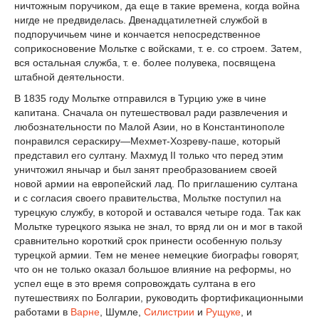
ничтожным поручиком, да еще в такие времена, когда война
нигде не предвиделась. Двенадцатилетней службой в
подпоручичьем чине и кончается непосредственное
соприкосновение Мольтке с войсками, т. е. со строем. Затем,
вся остальная служба, т. е. более полувека, посвящена
штабной деятельности.
В 1835 году Мольтке отправился в Турцию уже в чине
капитана. Сначала он путешествовал ради развлечения и
любознательности по Малой Азии, но в Константинополе
понравился сераскиру—Мехмет-Хозреву-паше, который
представил его султану. Махмуд II только что перед этим
уничтожил янычар и был занят преобразованием своей
новой армии на европейский лад. По приглашению султана
и с согласия своего правительства, Мольтке поступил на
турецкую службу, в которой и оставался четыре года. Так как
Мольтке турецкого языка не знал, то вряд ли он и мог в такой
сравнительно короткий срок принести особенную пользу
турецкой армии. Тем не менее немецкие биографы говорят,
что он не только оказал большое влияние на реформы, но
успел еще в это время сопровождать султана в его
путешествиях по Болгарии, руководить фортификационными
работами в
Варне
, Шумле,
Силистрии
и
Рущуке
, и