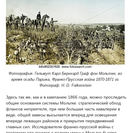
Фотография. Гельмут Карл Бернхард Граф фон Мольтке, во
время осады Парижа, Франко-Прусская война 1870-1871 гг.
Фотограф: H.-D. Falkenstein
Здесь так же, как и в кампанию 1866 года, можно проследить
общие основания системы Мольтке: стратегический обход
флангов неприятеля, при чем большая часть кавалерии в
виде, общей завесы высылается вперед для освещения
впереди лежащих районов и прикрытия передвижений
главных сил. Исследователи франко-прусской войны с
восторгом отзываются о редком уменье Мольтке быстро