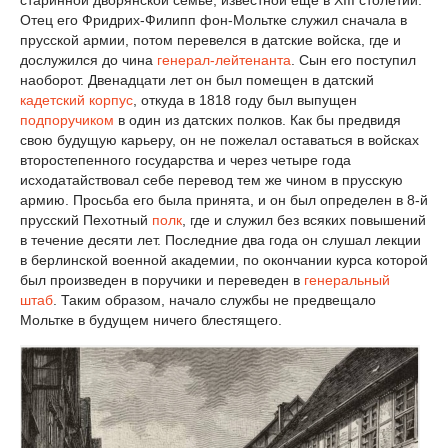
старинной дворянской семье, известной еще в XIII столетии.
Отец его Фридрих-Филипп фон-Мольтке служил сначала в
прусской армии, потом перевелся в датские войска, где и
дослужился до чина
генерал-лейтенанта
. Сын его поступил
наоборот. Двенадцати лет он был помещен в датский
кадетский корпус
, откуда в 1818 году был выпущен
подпоручиком
в один из датских полков. Как бы предвидя
свою будущую карьеру, он не пожелал оставаться в войсках
второстепенного государства и через четыре года
исходатайствовал себе перевод тем же чином в прусскую
армию. Просьба его была принята, и он был определен в 8-й
прусский Пехотный
полк
, где и служил без всяких повышений
в течение десяти лет. Последние два года он слушал лекции
в берлинской военной академии, по окончании курса которой
был произведен в поручики и переведен в
генеральный
штаб
. Таким образом, начало службы не предвещало
Мольтке в будущем ничего блестящего.