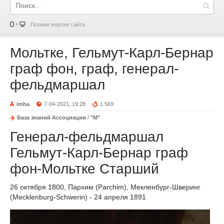
Полная версия сайта
Мольтке, Гельмут-Карл-Бернар
граф фон, граф, генерал-
фельдмаршал
imha
7-04-2021, 19:28
1 569
База знаний Ассоциации
/
"М"
Генерал-фельдмаршал
Гельмут-Карл-Бернар граф
фон-Мольтке Старший
26 октября 1800, Пархим (Parchim), Мекленбург-Шверинг
(Mecklenburg-Schwerin) - 24 апреля 1891