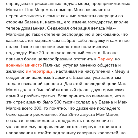
оправдывают рискованные подчас меры, предпринимаемые
Мольтке. Под Мецом на помощь Мольтке является
нерешительность в самые важные моменты операции со
стороны Базена и, наконец, его измена государству, вполне
теперь доказанная. Седанская операция велась Мак-
Магоном до такой степени беспорядочно и рискованно, что
казалось этот маршал сам выбрал себе ловушку и сам в нее
полез. Такое поведение имело тоже политическую
подкладку. Еще 20-го августа военный совет в Шалоне
признал более целесообразным отступить к
Парижу
, но
военный министр
Паликао, уступая мнению общества и
желанию
императрицы
, настаивал на наступлении к Мецу и
соединении шалонской армии с Базеном, уже запертым
тогда в названной крепости. Для этой последней цели Мак-
Магон должен был обойти правый фланг двух германских
армий и разбить третью. Если принять во внимание, что в
этих трех армиях было 500 тысяч солдат, а у Базена и Мак-
Магонз всего 300, то понятно, что движение последнего
было крайне рискованно. Уже 26-го августа Мак-Магон,
сознавая невозможность продолжать наступление в
указанном ему направлении, хотел свернуть с принятого
направления и отойти под защиту северных крепостей, но