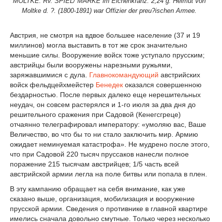
MOLTKE. Rv. SPIEL/ MARKE im Eichenkranz. 2,24 g. Helmut von
Moltke d. ?. (1800-1891) war Offizier der preu?ischen Armee.
Австрия, не смотря на вдвое большее население (37 и 19
миллинов) могла выставить в тот же срок значительно
меньшие силы. Вооружение войск тоже уступало прусским;
австрийцы были вооружены нарезными ружьями,
заряжавшимися с дула.
Главнокомандующий
австрийских
войск фельдцейхмейстер
Бенедек
оказался совершенною
бездарностью. После первых далеко еще нерешительных
неудач, он совсем растерялся и 1-го июля за два дня до
решительного сражения при Садовой (Кенегсгреце)
отчаянно телеграфировал императору: «умоляю вас, Ваше
Величество, во что бы то ни стало заключить мир. Армию
ожидает неминуемая катастрофа». Не мудрено после этого,
что при Садовой 220 тысяч пруссаков нанесли полное
поражение 215 тысячам австрийцев; 1/5 часть всей
австрийской армии легла на поле битвы или попала в плен.
В эту кампанию обращает на себя внимание, как уже
сказано выше, организация, мобилизация и вооружение
прусской армии. Сведения о противнике в главной квартире
имелись сначала довольно смутные. Только через несколько