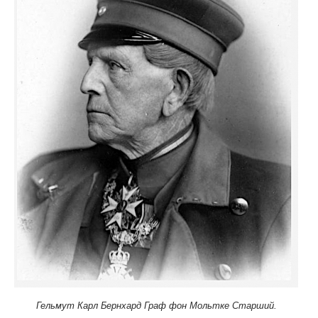
Гельмут Карл Бернхард Граф фон Мольтке Старший.