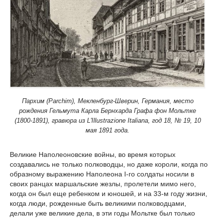
Пархим (Parchim), Мекленбург-Шверин, Германия, место
рождения Гельмута Карла Бернхарда Графа фон Мольтке
(1800-1891), гравюра из L'Illustrazione Italiana, год 18, № 19, 10
мая 1891 года.
Великие Наполеоновские войны, во время которых
создавались не только полководцы, но даже короли, когда по
образному выражению Наполеона I-го солдаты носили в
своих ранцах маршальские жезлы, пролетели мимо него,
когда он был еще ребенком и юношей, и на 33-м году жизни,
когда люди, рожденные быть великими полководцами,
делали уже великие дела, в эти годы Мольтке был только