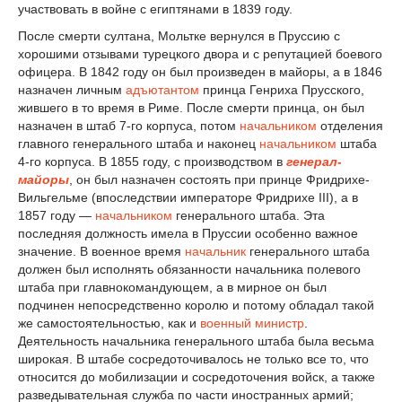
участвовать в войне с египтянами в 1839 году.
После смерти султана, Мольтке вернулся в Пруссию с
хорошими отзывами турецкого двора и с репутацией боевого
офицера. В 1842 году он был произведен в майоры, а в 1846
назначен личным
адъютантом
принца Генриха Прусского,
жившего в то время в Риме. После смерти принца, он был
назначен в штаб 7-го корпуса, потом
начальником
отделения
главного генерального штаба и наконец
начальником
штаба
4-го корпуса. В 1855 году, с производством в
генерал-
майоры
, он был назначен состоять при принце Фридрихе-
Вильгельме (впоследствии императоре Фридрихе III), а в
1857 году —
начальником
генерального штаба. Эта
последняя должность имела в Пруссии особенно важное
значение. В военное время
начальник
генерального штаба
должен был исполнять обязанности начальника полевого
штаба при главнокомандующем, а в мирное он был
подчинен непосредственно королю и потому обладал такой
же самостоятельностью, как и
военный министр
.
Деятельность начальника генерального штаба была весьма
широкая. В штабе сосредоточивалось не только все то, что
относится до мобилизации и сосредоточения войск, а также
разведывательная служба по части иностранных армий;