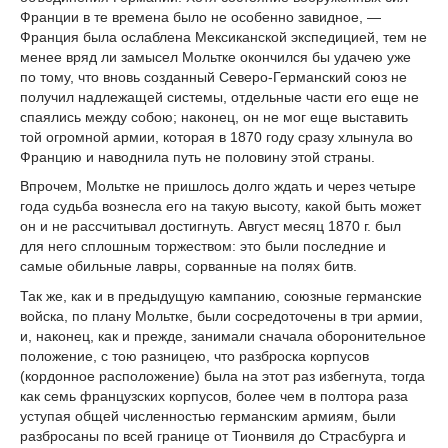
Франции в те времена было не особенно завидное, —
Франция была ослаблена Мексиканской экспедицией, тем не
менее вряд ли замысел Мольтке окончился бы удачею уже
по тому, что вновь созданный Северо-Германский союз не
получил надлежащей системы, отдельные части его еще не
спаялись между собою; наконец, он не мог еще выставить
той огромной армии, которая в 1870 году сразу хлынула во
Францию и наводнила путь не половину этой страны.
Впрочем, Мольтке не пришлось долго ждать и через четыре
года судьба вознесла его на такую высоту, какой быть может
он и не рассчитывал достигнуть. Август месяц 1870 г. был
для него сплошным торжеством: это были последние и
самые обильные лавры, сорванные на полях битв.
Так же, как и в предыдущую кампанию, союзные германские
войска, по плану Мольтке, были сосредоточены в три армии,
и, наконец, как и прежде, занимали сначала оборонительное
положение, с тою разницею, что разброска корпусов
(кордонное расположение) была на этот раз избегнута, тогда
как семь французских корпусов, более чем в полтора раза
уступая общей численностью германским армиям, были
разбросаны по всей границе от Тионвиля до Страсбурга и