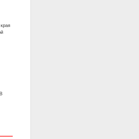
 края
ой
 В