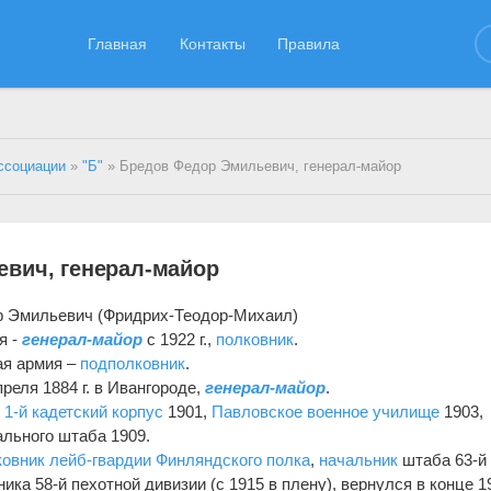
Главная
Контакты
Правила
ссоциации
»
"Б"
» Бредов Федор Эмильевич, генерал-майор
вич, генерал-майор
р Эмильевич (Фридрих-Теодор-Михаил)
я -
генерал-майор
с 1922 г.,
полковник
.
ая армия –
подполковник
.
реля 1884 г. в Ивангороде,
генерал-майор
.
:
1-й кадетский корпус
1901,
Павловское военное училище
1903,
льного штаба 1909.
ковник
лейб-гвардии Финляндского полка
,
начальник
штаба 63-й
ика 58-й пехотной дивизии (с 1915 в плену), вернулся в конце 19