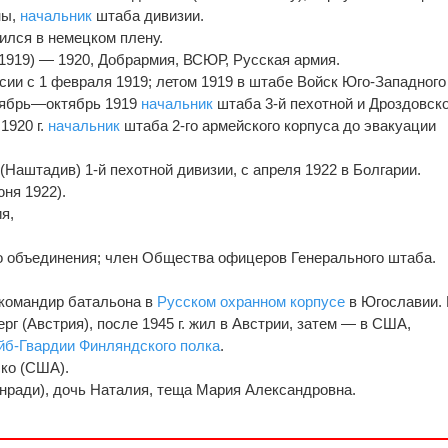
ны,
начальник
штаба дивизии.
дился в немецком плену.
.1919) — 1920, Добрармия, ВСЮР, Русская армия.
ии с 1 февраля 1919; летом 1919 в штабе Войск Юго-Западного
нтябрь—октябрь 1919
начальник
штаба 3-й пехотной и Дроздовск
 1920 г.
начальник
штаба 2-го армейского корпуса до эвакуации
Наштадив) 1-й пехотной дивизии, с апреля 1922 в Болгарии.
ня 1922).
я,
вого объединения; член Общества офицеров Генерального штаба.
командир батальона в
Русском охранном корпусе
в Югославии.
ерг (Австрия), после 1945 г. жил в Австрии, затем — в США,
йб-Гвардии Финляндского полка
.
ско (США).
нради), дочь Наталия, теща Мария Александровна.