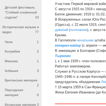
Участник Первой мировой вой
Детский фестиваль
С августа 1915 по 1918 г. нахо
"Стойкий оловянный
Белое движение: 1918 (с 01.02
содатик"
10
В Вооруженных силах Юга Росс
(Одесса), с 22 июля 1919, се
Историческая музыка и
дивизий
(
полковник
), с августа
видео
77
Крыма.
В Галлиполи
начальник
штаба (
Чили
1
генерал-майор
(с апреля — ию
В эмиграции: в Болгарии (Софи
Колумбия
2
Тырново
), к 1 мая 1939 г. член полко
Мексика
1
Работал землемером.
Албания
3
Служил в Русском Корпусе — 
1945–1946 гг. в лагере Келлерб
Британская империя
председатель объединения
Ле
2
† 15 марта 1959 в Сан-Франци
Персидская
Жена Евгения Ивановна (де Ко
империя
0
Испанская империя
3