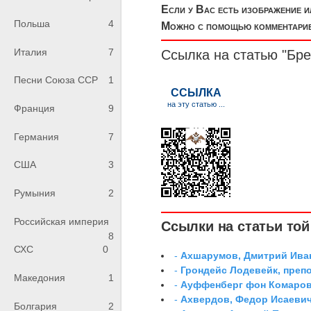
Если у Вас есть изображение 
Польша
4
Можно с помощью комментариев
Италия
7
Ссылка на статью "Бр
Песни Союза ССР
1
Франция
9
Германия
7
США
3
Румыния
2
Российская империя
Ссылки на статьи той 
8
СХС
0
-
Ахшарумов, Дмитрий Иван
-
Грондейс Лодевейк, преп
Македония
1
-
Ауффенберг фон Комаров
-
Ахвердов, Федор Исаевич
Болгария
2