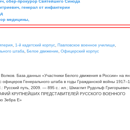
ич, обер-прокурор Святейшего Синода
триевич, генерал от инфантерии
рд
тор медицины,
мперия
,
1-й кадетский корпус
,
Павловское военное училище
,
льного штаба
,
Белое движение
,
Офицерский корпус
 Волков. База данных «Участники Белого движения в России» на я
пус офицеров Генерального штаба в годы Гражданской войны 1917–
: Русский путь, 2009. — 895 с.: ил.; Шмаглит Рудольф Григорьевич
РАФИЙ КРУПНЕЙШИХ ПРЕДСТАВИТЕЛЕЙ РУССКОГО ВОЕННОГО
о Зебра Е»