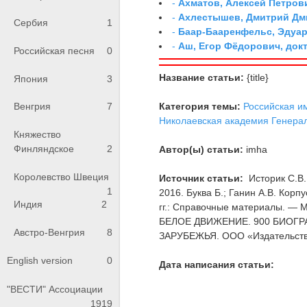
-
Ахматов, Алексей Петров
-
Ахлестышев, Дмитрий Дми
Сербия
1
-
Баар-Бааренфельс, Эдуа
-
Аш, Егор Фёдорович, док
Российская песня
0
Название статьи:
{title}
Япония
3
Категория темы:
Российская и
Венгрия
7
Николаевская академия Генера
Княжество
Финляндское
2
Автор(ы) статьи:
imha
Королевство Швеция
Источник статьи:
Историк С.В.
1
2016. Буква Б.; Ганин А.В. Кор
Индия
2
гг.: Справочные материалы. — М.
БЕЛОЕ ДВИЖЕНИЕ. 900 БИОГ
Австро-Венгрия
8
ЗАРУБЕЖЬЯ. ООО «Издательств
English version
0
Дата написания статьи:
"ВЕСТИ" Ассоциации
1919