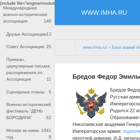
{include file="engine/modules/saperu/head.php"}
Международная
WWW.IMHA.RU
военно-историческая
ассоциация
140
Друзья Ассоциации
13
Совет Ассоциации
25
www.imha.ru/
»
База знаний А
Приказы,
циркулярные письма,
распоряжения по
Бредов Федор Эмилье
Ассоциации
11
Бредов Федо
Сценарные планы
5
Русская арми
Императорск
Военно-исторический
Родился 22 ап
фестиваль "ДЕНЬ
Образование
БОРОДИНА"
62
Николаевская академия Генера
Москва за нами. 1941
Императорская армия:
подпол
год.
8
пехотной дивизии, И.Д. начальн