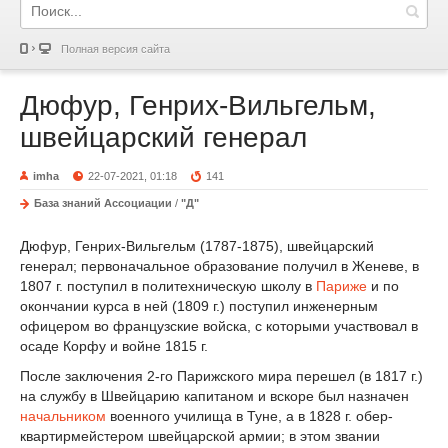
Полная версия сайта
Дюфур, Генрих-Вильгельм,
швейцарский генерал
imha
22-07-2021, 01:18
141
База знаний Ассоциации
/
"Д"
Дюфур, Генрих-Вильгельм (1787-1875), швейцарский
генерал; первоначальное образование получил в Женеве, в
1807 г. поступил в политехническую школу в
Париже
и по
окончании курса в ней (1809 г.) поступил инженерным
офицером во французские войска, с которыми участвовал в
осаде Корфу и войне 1815 г.
После заключения 2-го Парижского мира перешел (в 1817 г.)
на службу в Швейцарию капитаном и вскоре был назначен
начальником
военного училища в Туне, а в 1828 г. обер-
квартирмейстером швейцарской армии; в этом звании