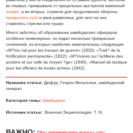
во-первых, прикрывали от прицельных выстрелов каменный
эскарп
, а во-вторых, служили для продолжения обороны
прикрытого пути
и рвов раввелина, для чего на них
ставились стрелки или пушки.
Много заботясь об образовании швейцарских офицеров,
особенно инженерных, он издал несколько прекрасных
сочинений, из которых наиболее замечательны следующие:
«M?mo rial pour les travaux de guerre» (1820); «Trait? de la
fortification permanente» (1822); «M?moires sur l’artillerie des
anciens et sur celle du moyen ?ge» (1840); «Manuel de tactique
pour les officiers de toutes armes» (1842).
Название статьи:
Дюфур, Генрих-Вильгельм, швейцарский
генерал
Категория темы:
Швейцария
Источник статьи:
Военная Энциклопедия. T. IX.
ВАЖНО:
При перепечатывании или