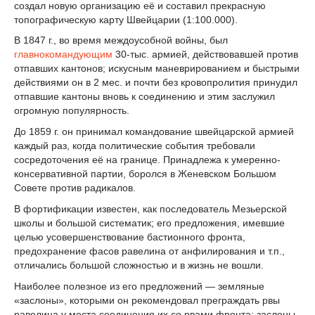
создал новую организацию её и составил прекрасную
топографическую карту Швейцарии (1:100.000).
В 1847 г., во время междоусобной войны, был
главнокомандующим
30-тыс. армией, действовавшей против
отпавших кантонов; искусным маневрированием и быстрыми
действиями он в 2 мес. и почти без кровопролития принудил
отпавшие кантоны вновь к соединению и этим заслужил
огромную популярность.
До 1859 г. он принимал командование швейцарской армией
каждый раз, когда политические события требовали
сосредоточения её на границе. Принадлежа к умеренно-
консервативной партии, боролся в Женевском Большом
Совете против радикалов.
В фортификации известен, как последователь Мезьерской
школы и большой систематик; его предложения, имевшие
целью усовершенствование бастионного фронта,
предохранение фасов равелина от анфилирования и т.п.,
отличались большой сложностью и в жизнь не вошли.
Наиболее полезное из его предложений — земляные
«заслоны», которыми он рекомендовал преграждать рвы
равелина у места соединения их со рвами фронта; заслоны,