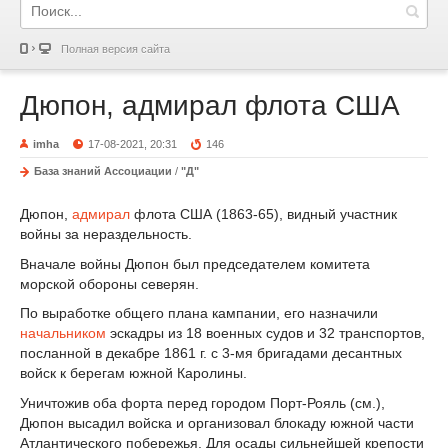
Полная версия сайта
Дюпон, адмирал флота США
imha
17-08-2021, 20:31
146
База знаний Ассоциации
/
"Д"
Дюпон,
адмирал
флота США (1863-65), видный участник
войны за нераздельность.
Вначале войны Дюпон был председателем комитета
морской обороны северян.
По выработке общего плана кампании, его назначили
начальником
эскадры из 18 военных судов и 32 транспортов,
посланной в декабре 1861 г. с 3-мя бригадами десантных
войск к берегам южной Каролины.
Уничтожив оба форта перед городом Порт-Рояль (см.),
Дюпон высадил войска и организовал блокаду южной части
Атлантического побережья. Для осады сильнейшей крепости