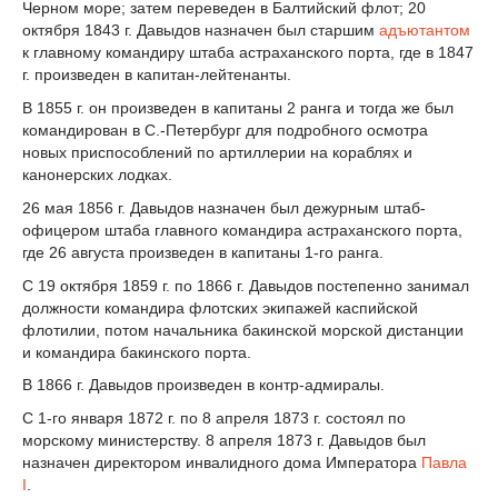
Черном море; затем переведен в Балтийский флот; 20
октября 1843 г. Давыдов назначен был старшим
адъютантом
к главному командиру штаба астраханского порта, где в 1847
г. произведен в капитан-лейтенанты.
В 1855 г. он произведен в капитаны 2 ранга и тогда же был
командирован в С.-Петербург для подробного осмотра
новых приспособлений по артиллерии на кораблях и
канонерских лодках.
26 мая 1856 г. Давыдов назначен был дежурным штаб-
офицером штаба главного командира астраханского порта,
где 26 августа произведен в капитаны 1-го ранга.
С 19 октября 1859 г. по 1866 г. Давыдов постепенно занимал
должности командира флотских экипажей каспийской
флотилии, потом начальника бакинской морской дистанции
и командира бакинского порта.
В 1866 г. Давыдов произведен в контр-адмиралы.
С 1-го января 1872 г. по 8 апреля 1873 г. состоял по
морскому министерству. 8 апреля 1873 г. Давыдов был
назначен директором инвалидного дома Императора
Павла
I
.