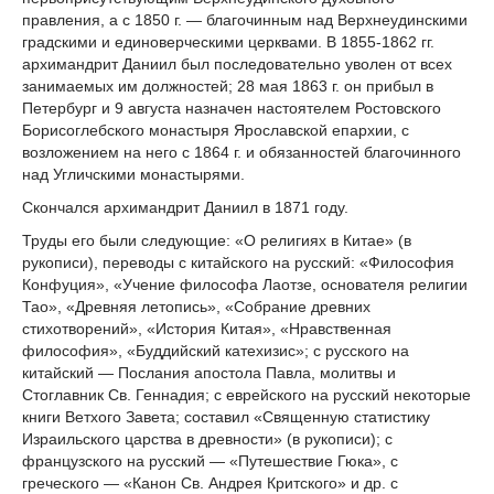
правления, а с 1850 г. — благочинным над Верхнеудинскими
градскими и единоверческими церквами. В 1855-1862 гг.
архимандрит Даниил был последовательно уволен от всех
занимаемых им должностей; 28 мая 1863 г. он прибыл в
Петербург и 9 августа назначен настоятелем Ростовского
Борисоглебского монастыря Ярославской епархии, с
возложением на него с 1864 г. и обязанностей благочинного
над Угличскими монастырями.
Скончался архимандрит Даниил в 1871 году.
Труды его были следующие: «О религиях в Китае» (в
рукописи), переводы с китайского на русский: «Философия
Конфуция», «Учение философа Лаотзе, основателя религии
Тао», «Древняя летопись», «Собрание древних
стихотворений», «История Китая», «Нравственная
философия», «Буддийский катехизис»; с русского на
китайский — Послания апостола Павла, молитвы и
Стоглавник Св. Геннадия; с еврейского на русский некоторые
книги Ветхого Завета; составил «Священную статистику
Израильского царства в древности» (в рукописи); с
французского на русский — «Путешествие Гюка», с
греческого — «Канон Св. Андрея Критского» и др. с