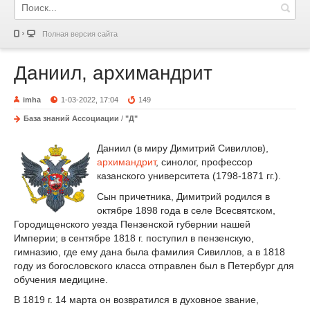
Полная версия сайта
Даниил, архимандрит
imha
1-03-2022, 17:04
149
База знаний Ассоциации
/
"Д"
Даниил (в миру Димитрий Сивиллов),
архимандрит
, синолог, профессор
казанского университета (1798-1871 гг.).
Сын причетника, Димитрий родился в
октябре 1898 года в селе Всесвятском,
Городищенского уезда Пензенской губернии нашей
Империи; в сентябре 1818 г. поступил в пензенскую,
гимназию, где ему дана была фамилия Сивиллов, а в 1818
году из богословского класса отправлен был в Петербург для
обучения медицине.
В 1819 г. 14 марта он возвратился в духовное звание,