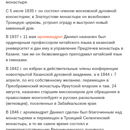
монастыря.
С 5 июля 1835 г. он состоял членом московской духовной
консистории; в Златоустове монастыре он возобновил
Троицкую церковь, устроил ограду и выстроил новый
каменный дом.
В 1837 г. 11 мая
архимандрит
Даниил назначен был
ординарным профессором китайского языка в казанский
университет и дан ему в управление Предтечев монастырь в
Казани; там же он безвозмездно преподавал китайский язык
в гимназии.
В 1842 г. он избран в действительные члены конференции
новооткрытой Казанской духовной академии, а в 1844 г. 7
апреля, по его собственному желанию, перемещен в
Преображенский монастырь Иркутской епархии и там, 24
августа, назначен старшим миссионером для обращения в
православие монголобурят и русских раскольников
(ветковцев), поселенных в Забайкальском крае.
В 1846 г. архимандрит Даниил сделан был благочинным над
монастырями и перемещен в Троицкий Селенгинский
монастырь; в то же самое время состоял и
первоприсутствующим Верхнеудинского духовного