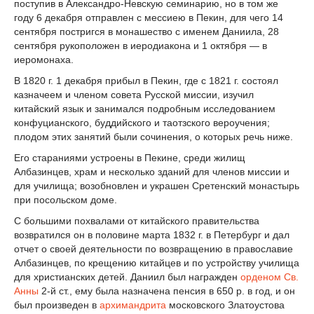
поступив в Александро-Невскую семинарию, но в том же
году 6 декабря отправлен с мессиею в Пекин, для чего 14
сентября постригся в монашество с именем Даниила, 28
сентября рукоположен в иеродиакона и 1 октября — в
иеромонаха.
В 1820 г. 1 декабря прибыл в Пекин, где с 1821 г. состоял
казначеем и членом совета Русской миссии, изучил
китайский язык и занимался подробным исследованием
конфуцианского, буддийского и таотзского вероучения;
плодом этих занятий были сочинения, о которых речь ниже.
Его стараниями устроены в Пекине, среди жилищ
Албазинцев, храм и несколько зданий для членов миссии и
для училища; возобновлен и украшен Сретенский монастырь
при посольском доме.
С большими похвалами от китайского правительства
возвратился он в половине марта 1832 г. в Петербург и дал
отчет о своей деятельности по возвращению в православие
Албазинцев, по крещению китайцев и по устройству училища
для христианских детей. Даниил был награжден
орденом Св.
Анны
2-й ст., ему была назначена пенсия в 650 р. в год, и он
был произведен в
архимандрита
московского Златоустова