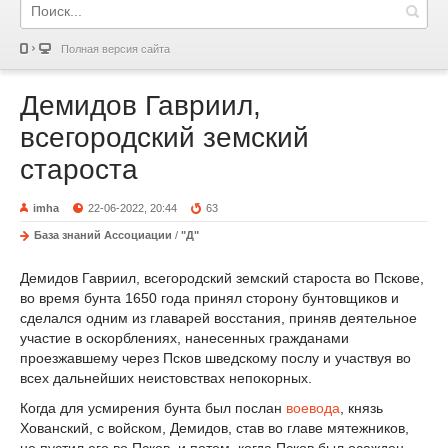
Полная версия сайта
Демидов Гавриил,
всегородский земский
староста
imha
22-06-2022, 20:44
63
База знаний Ассоциации
/
"Д"
Демидов Гавриил, всегородский земский староста во Пскове,
во время бунта 1650 года принял сторону бунтовщиков и
сделался одним из главарей восстания, приняв деятельное
участие в оскорблениях, нанесенных гражданами
проезжавшему через Псков шведскому послу и участвуя во
всех дальнейших неистовствах непокорных.
Когда для усмирения бунта был послан
воевода
, князь
Хованский, с войском, Демидов, став во главе мятежников,
не пустил его во Псков, и потом, когда Псков был осажден