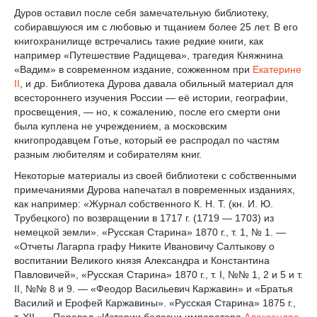
Дуров оставил после себя замечательную библиотеку,
собиравшуюся им с любовью и тщанием более 25 лет. В его
книгохранилище встречались такие редкие книги, как
например «Путешествие Радищева», трагедия Княжнина
«Вадим» в современном издание, сожженном при
Екатерине
II
, и др. Библиотека Дурова давала обильный материал для
всестороннего изучения России — её истории, географии,
просвещения, — но, к сожалению, после его смерти они
была куплена не учреждением, а московским
книгопродавцем Готье, который ее распродал по частям
разным любителям и собирателям книг.
Некоторые материалы из своей библиотеки с собственными
примечаниями Дурова напечатал в повременных изданиях,
как например: «Журнал собственного К. Н. Т. (кн. И. Ю.
Трубецкого) по возвращении в 1717 г. (1719 — 1703) из
немецкой земли». «Русская Старина» 1870 г., т. 1, № 1. —
«Отчеты Лагарпа графу Никите Ивановичу Салтыкову о
воспитании Великого князя Александра и Константина
Павловичей», «Русская Старина» 1870 г., т. I, №№ 1, 2 и 5 и т.
II, №№ 8 и 9. — «Феодор Васильевич Каржавин» и «Братья
Василий и Ерофей Каржавины». «Русская Старина» 1875 г.,