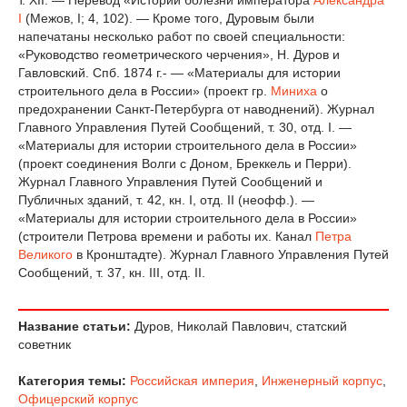
т. XII. — Перевод «Истории болезни императора
Александра
I
(Межов, I; 4, 102). — Кроме того, Дуровым были
напечатаны несколько работ по своей специальности:
«Руководство геометрического черчения», Н. Дуров и
Гавловский. Спб. 1874 г.- — «Материалы для истории
строительного дела в России» (проект гр.
Миниха
о
предохранении Санкт-Петербурга от наводнений). Журнал
Главного Управления Путей Сообщений, т. 30, отд. I. —
«Материалы для истории строительного дела в России»
(проект соединения Волги с Доном, Бреккель и Перри).
Журнал Главного Управления Путей Сообщений и
Публичных зданий, т. 42, кн. I, отд. II (неофф.). —
«Материалы для истории строительного дела в России»
(строители Петрова времени и работы их. Канал
Петра
Великого
в Кронштадте). Журнал Главного Управления Путей
Сообщений, т. 37, кн. III, отд. II.
Название статьи:
Дуров, Николай Павлович, статский
советник
Категория темы:
Российская империя
,
Инженерный корпус
,
Офицерский корпус