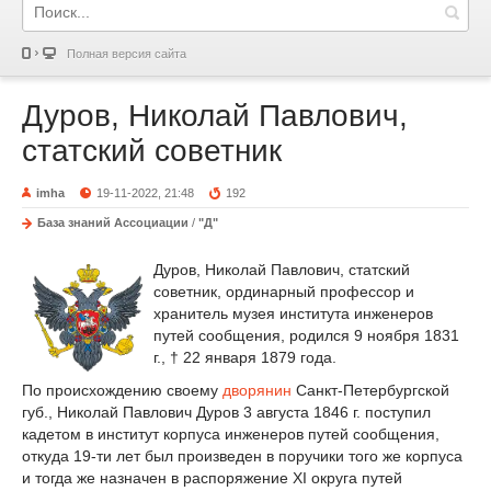
Полная версия сайта
Дуров, Николай Павлович,
статский советник
imha
19-11-2022, 21:48
192
База знаний Ассоциации
/
"Д"
Дуров, Николай Павлович, статский
советник, ординарный профессор и
хранитель музея института инженеров
путей сообщения, родился 9 ноября 1831
г., † 22 января 1879 года.
По происхождению своему
дворянин
Санкт-Петербургской
губ., Николай Павлович Дуров 3 августа 1846 г. поступил
кадетом в институт корпуса инженеров путей сообщения,
откуда 19-ти лет был произведен в поручики того же корпуса
и тогда же назначен в распоряжение XI округа путей