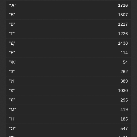
"А"
1716
"Б"
1507
"В"
1217
"Г"
1226
"Д"
1438
"Е"
114
"Ж"
54
"З"
262
"И"
389
"К"
1030
"Л"
295
"М"
419
"Н"
185
"О"
547