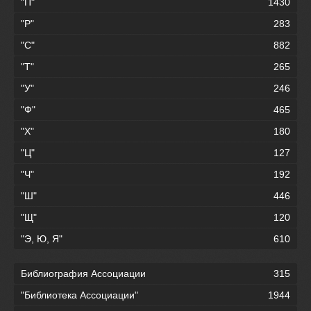
"П"
1430
"Р"
283
"С"
882
"Т"
265
"У"
246
"Ф"
465
"Х"
180
"Ц"
127
"Ч"
192
"Ш"
446
"Щ"
120
"Э, Ю, Я"
610
Библиография Ассоциации
315
"Библиотека Ассоциации"
1944