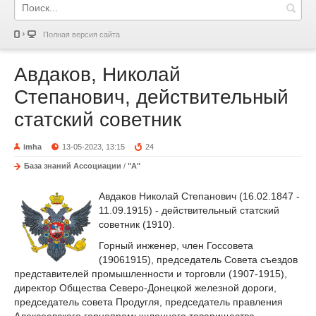
Полная версия сайта
Авдаков, Николай
Степанович, действительный
статский советник
imha
13-05-2023, 13:15
24
База знаний Ассоциации
/
"А"
Авдаков Николай Степанович (16.02.1847 -
11.09.1915) - действительный статский
советник (1910).
Горный инженер, член Госсовета
(19061915), председатель Совета съездов
представителей промышленности и торговли (1907-1915),
директор Общества Северо-Донецкой железной дороги,
председатель совета Продугля, председатель правления
Алексеевского горнопромышленного товарищества,