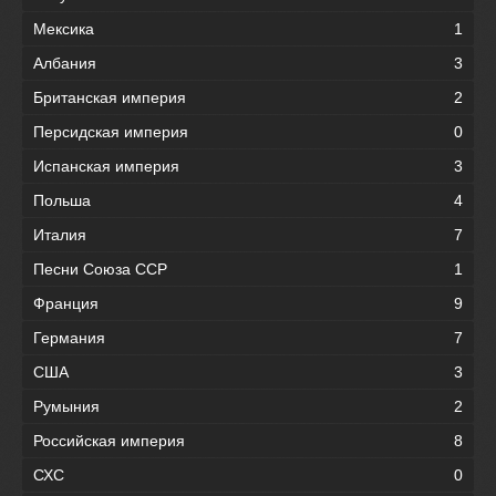
Мексика
1
Албания
3
Британская империя
2
Персидская империя
0
Испанская империя
3
Польша
4
Италия
7
Песни Союза ССР
1
Франция
9
Германия
7
США
3
Румыния
2
Российская империя
8
СХС
0