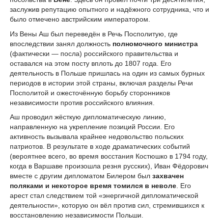
заслужив репутацию опытного и надёжного сотрудника, что и
было отмечено австрийским императором.
Из Вены Аш был переведён в Речь Посполитую, где
впоследствии занял должность
полномочного министра
(фактически — посла) российского правительства и
оставался на этом посту вплоть до 1807 года. Его
деятельность в Польше пришлась на один из самых бурных
периодов в истории этой страны, включая разделы Речи
Посполитой и ожесточённую борьбу сторонников
независимости против российского влияния.
Аш проводил жёсткую дипломатическую линию,
направленную на укрепление позиций России. Его
активность вызывала крайнее недовольство польских
патриотов. В результате в ходе драматических событий
(вероятнее всего, во время восстания Костюшко в 1794 году,
когда в Варшаве произошла резня русских), Иван Фёдорович
вместе с другим дипломатом Билером был
захвачен
поляками и некоторое время томился в неволе
. Его
арест стал следствием той «энергичной дипломатической
деятельности», которую он вёл против сил, стремившихся к
восстановлению независимости Польши.