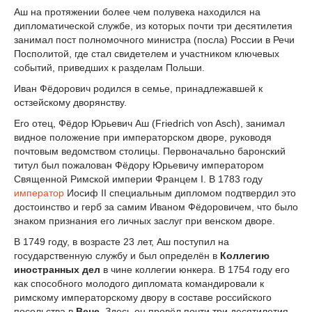
Аш на протяжении более чем полувека находился на
дипломатической службе, из которых почти три десятилетия
занимал пост полномочного министра (посла) России в Речи
Посполитой, где стал свидетелем и участником ключевых
событий, приведших к разделам Польши.
Иван Фёдорович родился в семье, принадлежавшей к
остзейскому дворянству.
Его отец, Фёдор Юрьевич Аш (Friedrich von Asch), занимал
видное положение при императорском дворе, руководя
почтовым ведомством столицы. Первоначально баронский
титул был пожалован Фёдору Юрьевичу императором
Священной Римской империи Францем I. В 1783 году
император
Иосиф II специальным дипломом подтвердил это
достоинство и герб за самим Иваном Фёдоровичем, что было
знаком признания его личных заслуг при венском дворе.
В 1749 году, в возрасте 23 лет, Аш поступил на
государственную службу и был определён в
Коллегию
иностранных дел
в чине коллегии юнкера. В 1754 году его
как способного молодого дипломата командировали к
римскому императорскому двору в составе российского
посольства в
Вене
. Здесь он провёл почти три десятилетия,