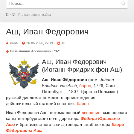
Полная версия сайта
Аш, Иван Федорович
imha
26-06-2026, 22:19
10
База знаний Ассоциации
/
"А"
Аш, Иван Федорович
(Иоганн Фридрих фон Аш)
Аш, Ива́н Фёдорович
(нем.
Johann
Friedrich von Asch
,
барон
; 1726, Санкт-
Петербург — 1807, Царство Польское) —
русский дипломат немецкого происхождения,
действительный статский советник,
барон
.
Иван Федорович Аш - потомственный
дворянин
, сын первого
санкт-петербургского почт-директора
Фёдора Юрьевича
Аша
и брат известного врача, генерал-штаб-доктора
Егора
Фёдоровича Аша
.