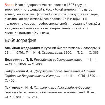
Барон
Иван Фёдорович Аш скончался в 1807 году на
территории, отошедшей к Российской империи (позднее
вошедшей в состав Царства Польского). Его долгая карьера,
охватившая практически всё правление Екатерины II,
является примером профессиональной и преданной службы
на одном из самых сложных направлений российской
внешней политики XVIII века.
Библиография
Аш, Иван Федорович
// Русский биографический словарь: В
25 т. — СПб.: Тип. И. Н. Скороходова, 1900. — Т. 2. — С. 363.
Долгоруков П. В.
Российская родословная книга
. — Ч. III.
— СПб., 1856. — С. 400.
Бобринский А. А.
Дворянские роды, внесённые в Общий
Гербовник Всероссийской Империи
. — Ч. II. — СПб., 1890. —
С. 400.
Григорович Н. И.
Канцлер князь Александр Андреевич
Безбородко в связи с событиями его времени
. — Т. II. —
СПб., 1881. — С. 284.