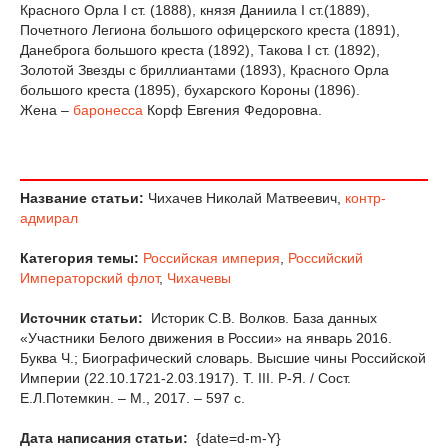
Красного Орла I ст. (1888), князя Даниила I ст.(1889),
Почетного Легиона большого офицерского креста (1891),
Данеброга большого креста (1892), Такова I ст. (1892),
Золотой Звезды с бриллиантами (1893), Красного Орла
большого креста (1895), бухарского Короны (1896).
Жена –
баронесса
Корф Евгения Федоровна.
Название статьи:
Чихачев Николай Матвеевич,
контр-
адмирал
Категория темы:
Российская империя
,
Российский
Императорский флот
,
Чихачевы
Источник статьи:
Историк С.В. Волков. База данных
«Участники Белого движения в России» на январь 2016.
Буква Ч.; Биографический словарь. Высшие чины Российской
Империи (22.10.1721-2.03.1917). Т. III. Р-Я. / Сост.
Е.Л.Потемкин. – М., 2017. – 597 с.
Дата написания статьи:
{date=d-m-Y}