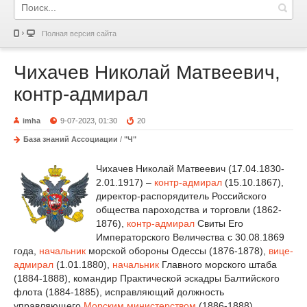
Полная версия сайта
Чихачев Николай Матвеевич,
контр-адмирал
imha
9-07-2023, 01:30
20
База знаний Ассоциации
/
"Ч"
Чихачев Николай Матвеевич (17.04.1830-
2.01.1917) –
контр-адмирал
(15.10.1867),
директор-распорядитель Российского
общества пароходства и торговли (1862-
1876),
контр-адмирал
Свиты Его
Императорского Величества с 30.08.1869
года,
начальник
морской обороны Одессы (1876-1878),
вице-
адмирал
(1.01.1880),
начальник
Главного морского штаба
(1884-1888), командир Практической эскадры Балтийского
флота (1884-1885), исправляющий должность
управляющего
Морским министерством
(1886-1888),