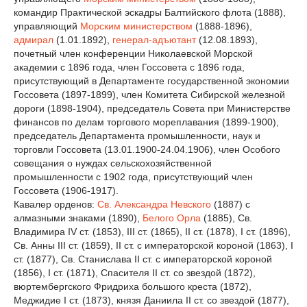
командир Практической эскадры Балтийского флота (1888),
управляющий
Морским министерством
(1888-1896),
адмирал
(1.01.1892),
генерал-адъютант
(12.08.1893),
почетный член конференции Николаевской Морской
академии с 1896 года, член Госсовета с 1896 года,
присутствующий в Департаменте государственной экономии
Госсовета (1897-1899), член Комитета Сибирской железной
дороги (1898-1904), председатель Совета при Министерстве
финансов по делам торгового мореплавания (1899-1900),
председатель Департамента промышленности, наук и
торговли Госсовета (13.01.1900-24.04.1906), член Особого
совещания о нуждах сельскохозяйственной
промышленности с 1902 года, присутствующий член
Госсовета (1906-1917).
Кавалер орденов:
Св. Александра Невского
(1887) с
алмазными знаками (1890),
Белого Орла
(1885), Св.
Владимира IV ст. (1853), III ст. (1865), II ст. (1878), I ст. (1896),
Св. Анны III ст. (1859), II ст. с императорской короной (1863), I
ст. (1877), Св. Станислава II ст. с императорской короной
(1856), I ст. (1871), Спасителя II ст. со звездой (1872),
вюртембергского Фридриха большого креста (1872),
Меджидие I ст. (1873), князя Даниила II ст. со звездой (1877),