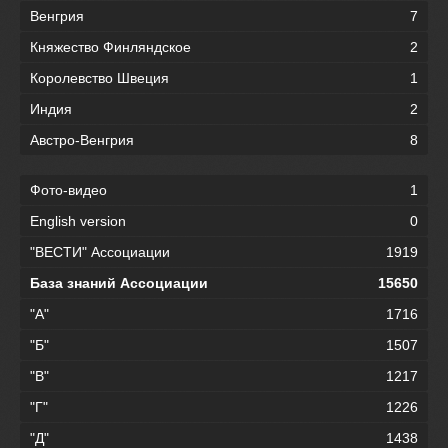
Венгрия
7
Княжество Финляндское
2
Королевство Швеция
1
Индия
2
Австро-Венгрия
8
Фото-видео
1
English version
0
"ВЕСТИ" Ассоциации
1919
База знаний Ассоциации
15650
"А"
1716
"Б"
1507
"В"
1217
"Г"
1226
"Д"
1438