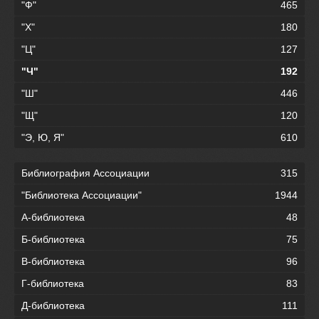
"Ф"
465
"Х"
180
"Ц"
127
"Ч"
192
"Ш"
446
"Щ"
120
"Э, Ю, Я"
610
Библиография Ассоциации
315
"Библиотека Ассоциации"
1944
А-библиотека
48
Б-библиотека
75
В-библиотека
96
Г-библиотека
83
Д-библиотека
111