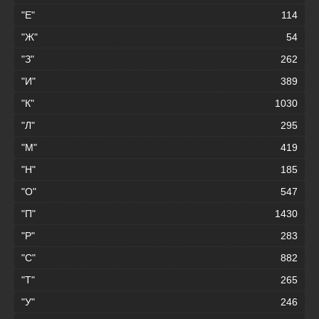
"Е"
114
"Ж"
54
"З"
262
"И"
389
"К"
1030
"Л"
295
"М"
419
"Н"
185
"О"
547
"П"
1430
"Р"
283
"С"
882
"Т"
265
"У"
246