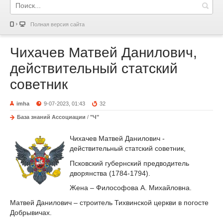
Полная версия сайта
Чихачев Матвей Данилович,
действительный статский
советник
imha
9-07-2023, 01:43
32
База знаний Ассоциации
/
"Ч"
Чихачев Матвей Данилович -
действительный статский советник,
Псковский губернский предводитель
дворянства (1784-1794).
Жена – Философова А. Михайловна.
Матвей Данилович – строитель Тихвинской церкви в погосте
Добрывичах.