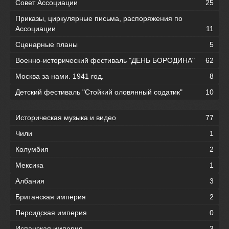
Совет Ассоциации
25
Приказы, циркулярные письма, распоряжения по
Ассоциации
11
Сценарные планы
5
Военно-исторический фестиваль "ДЕНЬ БОРОДИНА"
62
Москва за нами. 1941 год.
8
Детский фестиваль "Стойкий оловянный содатик"
10
Историческая музыка и видео
77
Чили
1
Колумбия
2
Мексика
1
Албания
3
Британская империя
2
Персидская империя
0
Испанская империя
3