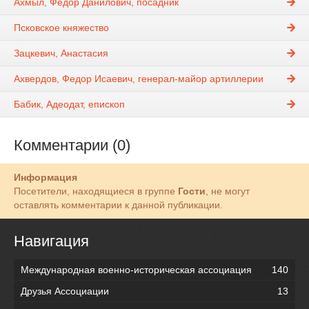
Ахмыл, Федор Данилович, посадник
Псковское княжество
Зацкевич, Анастасия
Ахвердов, Федор Исаевич, генерал-майор артиллерии
Бабик, Адеодат, епископ
Комментарии (0)
Информация
Посетители, находящиеся в группе
Гости
, не могут
оставлять комментарии к данной публикации.
Навигация
Международная военно-историческая ассоциация
140
Друзья Ассоциации
13