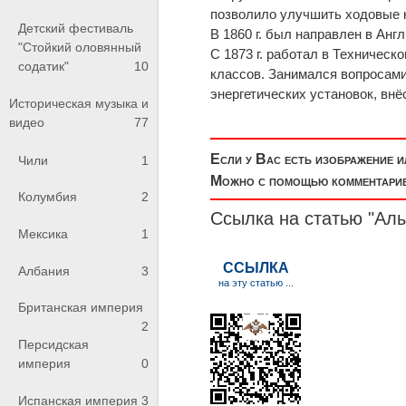
позволило улучшить ходовые к
Детский фестиваль
В 1860 г. был направлен в Ан
"Стойкий оловянный
С 1873 г. работал в Техническ
содатик"
10
классов. Занимался вопросам
энергетических установок, вн
Историческая музыка и
видео
77
Если у Вас есть изображение 
Чили
1
Можно с помощью комментариев
Колумбия
2
Ссылка на статью "Ал
Мексика
1
Албания
3
Британская империя
2
Персидская
империя
0
Испанская империя
3