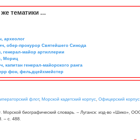
же тематики ...
ч, археолог
ич, обер-прокурор Святейшего Синода
, генерал-майор артиллерии
, Мориц
, капитан генерал-майорского ранга
ерр фон, фельдцейхмейстер
мператорский флот
,
Морской кадетский корпус
,
Офицерский корпус
. Морской биографический словарь. – Луганск: изд-во «Шико», ОО
 – с. 488.