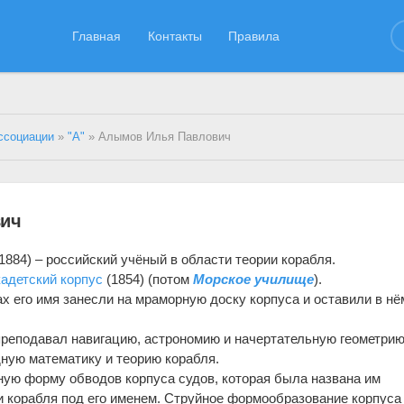
Главная
Контакты
Правила
ссоциации
»
"А"
» Алымов Илья Павлович
вич
884) – российский учёный в области теории корабля.
кадетский корпус
(1854) (потом
Морское училище
).
х его имя занесли на мраморную доску корпуса и оставили в нё
преподавал навигацию, астрономию и начертательную геометрию,
дную математику и теорию корабля.
ьную форму обводов корпуса судов, которая была названа им
ии корабля под его именем. Струйное формообразование корпуса