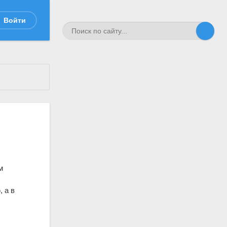
Войти
м
 а в