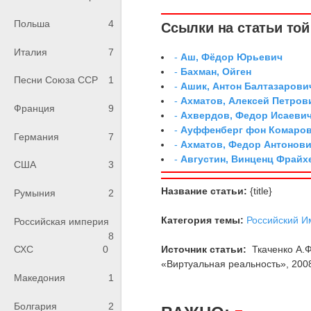
Польша
4
Ссылки на статьи той 
Италия
7
-
Аш, Фёдор Юрьевич
-
Бахман, Ойген
Песни Союза ССР
1
-
Ашик, Антон Балтазарови
-
Ахматов, Алексей Петров
Франция
9
-
Ахвердов, Федор Исаевич
-
Ауффенберг фон Комаров
Германия
7
-
Ахматов, Федор Антонович
-
Августин, Винценц Фрайх
США
3
Название статьи:
{title}
Румыния
2
Категория темы:
Российский И
Российская империя
8
Источник статьи:
Ткаченко А.Ф
СХС
0
«Виртуальная реальность», 2008.
Македония
1
Болгария
2