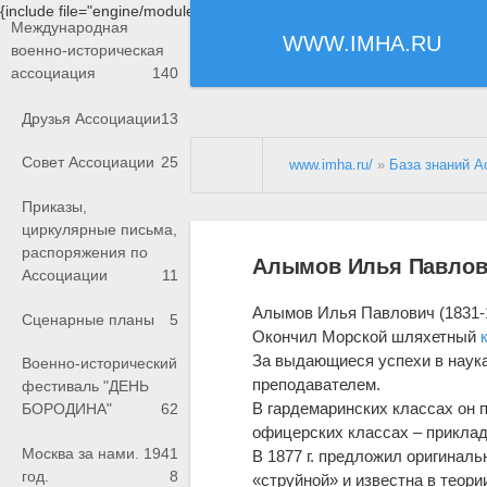
{include file="engine/modules/saperu/head.php"}
Международная
WWW.IMHA.RU
военно-историческая
ассоциация
140
Друзья Ассоциации
13
Совет Ассоциации
25
www.imha.ru/
»
База знаний А
Приказы,
циркулярные письма,
распоряжения по
Алымов Илья Павло
Ассоциации
11
Алымов Илья Павлович (1831-1
Сценарные планы
5
Окончил Морской шляхетный
За выдающиеся успехи в наука
Военно-исторический
преподавателем.
фестиваль "ДЕНЬ
В гардемаринских классах он 
БОРОДИНА"
62
офицерских классах – прикла
Москва за нами. 1941
В 1877 г. предложил оригинал
год.
8
«струйной» и известна в теор