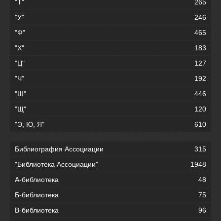
"Т"
265
"У"
246
"Ф"
465
"Х"
183
"Ц"
127
"Ч"
192
"Ш"
446
"Щ"
120
"Э, Ю, Я"
610
Библиография Ассоциации
315
"Библиотека Ассоциации"
1948
А-библиотека
48
Б-библиотека
75
В-библиотека
96