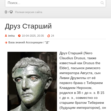
Полная версия сайта
Друз Старший
imha
10-04-2025, 20:35
24
База знаний Ассоциации
/
"Д"
Друз Старший (Nero
Claudius Drusus, также
известный как Drusus the
Elder), пасынок римского
императора Августа, сын
Ливии Друзиллы от её
первого брака с Тиберием
Клавдием Нероном,
родился в 38 г. до н. э. В 15
г. до н. э., совместно со
старшим братом Тиберием
(будущим императором), он