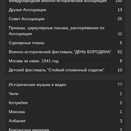
Международная военно-историческая ассоциация
140
Друзья Ассоциации
13
Совет Ассоциации
25
Приказы, циркулярные письма, распоряжения по
Ассоциации
11
Сценарные планы
5
Военно-исторический фестиваль "ДЕНЬ БОРОДИНА"
62
Москва за нами. 1941 год.
8
Детский фестиваль "Стойкий оловянный содатик"
10
Историческая музыка и видео
77
Чили
1
Колумбия
2
Мексика
1
Албания
3
Британская империя
2