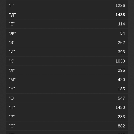
"Г"
1226
"Д"
1438
"Е"
114
"Ж"
54
"З"
262
"И"
393
"К"
1030
"Л"
295
"М"
420
"Н"
185
"О"
547
"П"
1430
"Р"
283
"С"
882