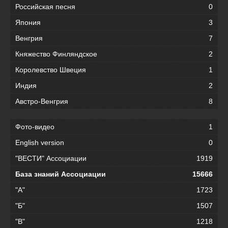
Российская песня
0
Япония
3
Венгрия
7
Княжество Финляндское
2
Королевство Швеция
1
Индия
2
Австро-Венгрия
8
Фото-видео
1
English version
0
"ВЕСТИ" Ассоциации
1919
База знаний Ассоциации
15666
"А"
1723
"Б"
1507
"В"
1218