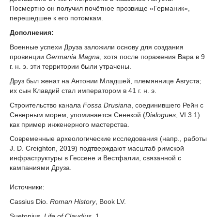
Посмертно он получил почётное прозвище «Германик»,
перешедшее к его потомкам.
Дополнения:
Военные успехи Друза заложили основу для создания
провинции
Germania Magna
, хотя после поражения Вара в 9
г. н. э. эти территории были утрачены.
Друз был женат на Антонии Младшей, племяннице Августа;
их сын Клавдий стал императором в 41 г. н. э.
Строительство канала
Fossa Drusiana
, соединившего Рейн с
Северным морем, упоминается Сенекой (
Dialogues
, VI.3.1)
как пример инженерного мастерства.
Современные археологические исследования (напр., работы
J. D. Creighton, 2019) подтверждают масштаб римской
инфраструктуры в Гессене и Вестфалии, связанной с
кампаниями Друза.
Источники:
Cassius Dio.
Roman History
, Book LV.
Suetonius.
Life of Claudius
, 1.