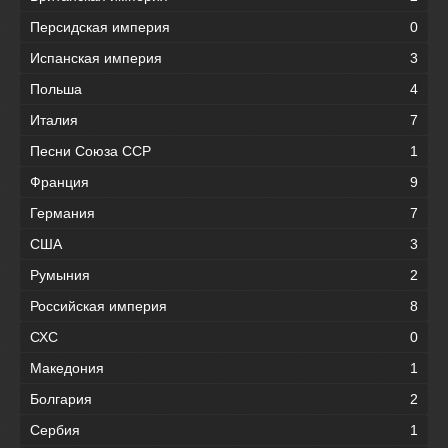
Персидская империя
0
Испанская империя
3
Польша
4
Италия
7
Песни Союза ССР
1
Франция
9
Германия
7
США
3
Румыния
2
Российская империя
8
СХС
0
Македония
1
Болгария
2
Сербия
1