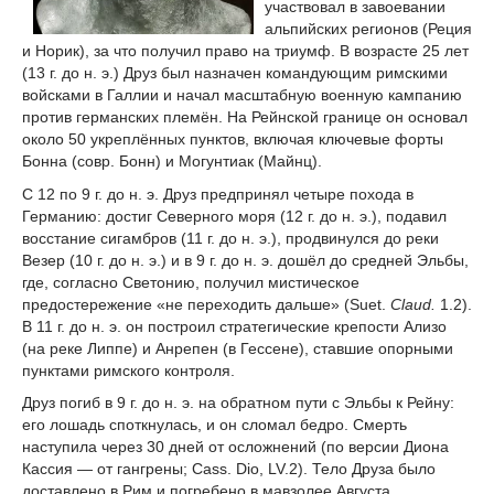
участвовал в завоевании
альпийских регионов (Реция
и Норик), за что получил право на триумф. В возрасте 25 лет
(13 г. до н. э.) Друз был назначен командующим римскими
войсками в Галлии и начал масштабную военную кампанию
против германских племён. На Рейнской границе он основал
около 50 укреплённых пунктов, включая ключевые форты
Бонна (совр. Бонн) и Могунтиак (Майнц).
С 12 по 9 г. до н. э. Друз предпринял четыре похода в
Германию: достиг Северного моря (12 г. до н. э.), подавил
восстание сигамбров (11 г. до н. э.), продвинулся до реки
Везер (10 г. до н. э.) и в 9 г. до н. э. дошёл до средней Эльбы,
где, согласно Светонию, получил мистическое
предостережение «не переходить дальше» (Suet.
Claud.
1.2).
В 11 г. до н. э. он построил стратегические крепости Ализо
(на реке Липпе) и Анрепен (в Гессене), ставшие опорными
пунктами римского контроля.
Друз погиб в 9 г. до н. э. на обратном пути с Эльбы к Рейну:
его лошадь споткнулась, и он сломал бедро. Смерть
наступила через 30 дней от осложнений (по версии Диона
Кассия — от гангрены; Cass. Dio, LV.2). Тело Друза было
доставлено в Рим и погребено в мавзолее Августа.