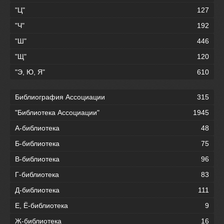
"Ц"
127
"Ч"
192
"Ш"
446
"Щ"
120
"Э, Ю, Я"
610
Библиография Ассоциации
315
"Библиотека Ассоциации"
1945
А-библиотека
48
Б-библиотека
75
В-библиотека
96
Г-библиотека
83
Д-библиотека
111
Е, Ё-библиотека
9
Ж-библиотека
16