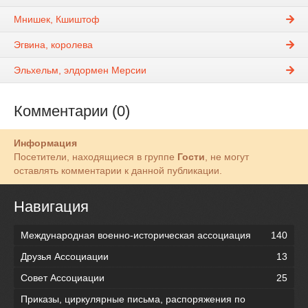
Мнишек, Кшиштоф
Эгвина, королева
Эльхельм, элдормен Мерсии
Комментарии (0)
Информация
Посетители, находящиеся в группе
Гости
, не могут
оставлять комментарии к данной публикации.
Навигация
Международная военно-историческая ассоциация
140
Друзья Ассоциации
13
Совет Ассоциации
25
Приказы, циркулярные письма, распоряжения по