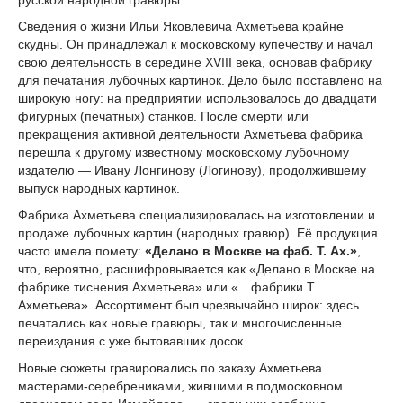
Сведения о жизни Ильи Яковлевича Ахметьева крайне
скудны. Он принадлежал к московскому купечеству и начал
свою деятельность в середине XVIII века, основав фабрику
для печатания лубочных картинок. Дело было поставлено на
широкую ногу: на предприятии использовалось до двадцати
фигурных (печатных) станков. После смерти или
прекращения активной деятельности Ахметьева фабрика
перешла к другому известному московскому лубочному
издателю — Ивану Лонгинову (Логинову), продолжившему
выпуск народных картинок.
Фабрика Ахметьева специализировалась на изготовлении и
продаже лубочных картин (народных гравюр). Её продукция
часто имела помету:
«Делано в Москве на фаб. Т. Ах.»
,
что, вероятно, расшифровывается как «Делано в Москве на
фабрике тиснения Ахметьева» или «…фабрики Т.
Ахметьева». Ассортимент был чрезвычайно широк: здесь
печатались как новые гравюры, так и многочисленные
переиздания с уже бытовавших досок.
Новые сюжеты гравировались по заказу Ахметьева
мастерами-серебрениками, жившими в подмосковном