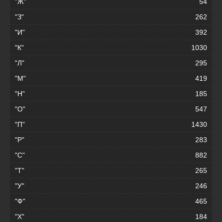
"Ж"
54
"З"
262
"И"
392
"К"
1030
"Л"
295
"М"
419
"Н"
185
"О"
547
"П"
1430
"Р"
283
"С"
882
"Т"
265
"У"
246
"Ф"
465
"Х"
184