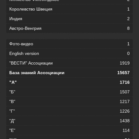
Королевство Швеция
1
Индия
2
Австро-Венгрия
8
Фото-видео
1
English version
0
"ВЕСТИ" Ассоциации
1919
База знаний Ассоциации
15657
"А"
1716
"Б"
1507
"В"
1217
"Г"
1226
"Д"
1438
"Е"
114