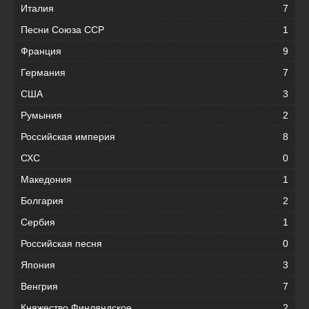
Италия
7
Песни Союза ССР
1
Франция
9
Германия
7
США
3
Румыния
2
Российская империя
8
СХС
0
Македония
1
Болгария
2
Сербия
1
Российская песня
0
Япония
3
Венгрия
7
Княжество Финляндское
2