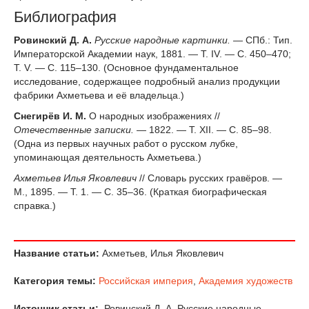
Библиография
Ровинский Д. А.
Русские народные картинки.
— СПб.: Тип.
Императорской Академии наук, 1881. — Т. IV. — С. 450–470;
Т. V. — С. 115–130. (Основное фундаментальное
исследование, содержащее подробный анализ продукции
фабрики Ахметьева и её владельца.)
Снегирёв И. М.
О народных изображениях //
Отечественные записки.
— 1822. — Т. XII. — С. 85–98.
(Одна из первых научных работ о русском лубке,
упоминающая деятельность Ахметьева.)
Ахметьев Илья Яковлевич
// Словарь русских гравёров. —
М., 1895. — Т. 1. — С. 35–36. (Краткая биографическая
справка.)
Название статьи:
Ахметьев, Илья Яковлевич
Категория темы:
Российская империя
,
Академия художеств
Источник статьи:
Ровинский Д. А. Русские народные