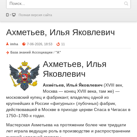
Полная версия сайта
Ахметьев, Илья Яковлевич
imha
7-06-2026, 18:53
11
База знаний Ассоциации
/
"А"
Ахметьев, Илья
Яковлевич
Ахме́тьев, Илья́ Я́ковлевич
(XVIII век,
Москва — конец XVIII века, там же) —
московский купец и фабрикант, владелец одной из
крупнейших в России «фигурных» (лубочных) фабрик,
действовавшей в Москве в приходе церкви Спаса в Чигасах в
1750–1780‑х годах.
Мастерская Ахметьева на протяжении более чем тридцати
лет играла ведущую роль в производстве и распространении
русской народной гравюры.