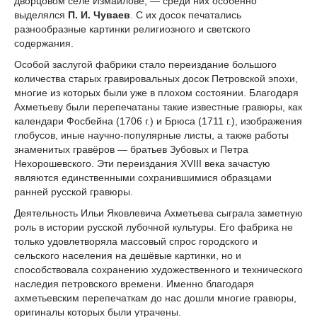
дворцовом селе Измайлове, — среди них особенно
выделялся
П. И. Чуваев
. С их досок печатались
разнообразные картинки религиозного и светского
содержания.
Особой заслугой фабрики стало переиздание большого
количества старых гравировальных досок Петровской эпохи,
многие из которых были уже в плохом состоянии. Благодаря
Ахметьеву были перепечатаны такие известные гравюры, как
календари Фосбейна (1706 г.) и Брюса (1711 г.), изображения
глобусов, иные научно-популярные листы, а также работы
знаменитых гравёров — братьев Зубовых и Петра
Нехорошевского. Эти переиздания XVIII века зачастую
являются единственными сохранившимися образцами
ранней русской гравюры.
Деятельность Ильи Яковлевича Ахметьева сыграла заметную
роль в истории русской лубочной культуры. Его фабрика не
только удовлетворяла массовый спрос городского и
сельского населения на дешёвые картинки, но и
способствовала сохранению художественного и технического
наследия петровского времени. Именно благодаря
ахметьевским перепечаткам до нас дошли многие гравюры,
оригиналы которых были утрачены.