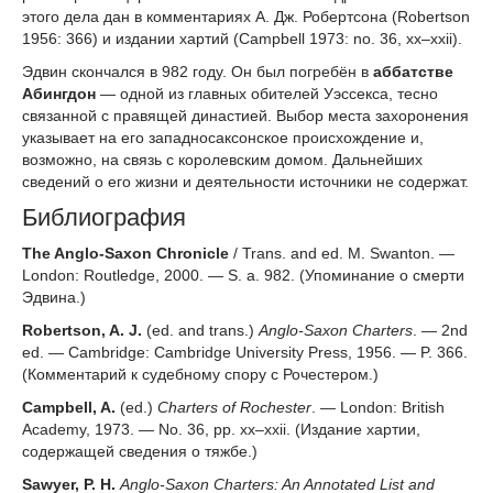
этого дела дан в комментариях А. Дж. Робертсона (Robertson
1956: 366) и издании хартий (Campbell 1973: no. 36, xx–xxii).
Эдвин скончался в 982 году. Он был погребён в
аббатстве
Абингдон
— одной из главных обителей Уэссекса, тесно
связанной с правящей династией. Выбор места захоронения
указывает на его западносаксонское происхождение и,
возможно, на связь с королевским домом. Дальнейших
сведений о его жизни и деятельности источники не содержат.
Библиография
The Anglo-Saxon Chronicle
/ Trans. and ed. M. Swanton. —
London: Routledge, 2000. — S. a. 982. (Упоминание о смерти
Эдвина.)
Robertson, A. J.
(ed. and trans.)
Anglo-Saxon Charters
. — 2nd
ed. — Cambridge: Cambridge University Press, 1956. — P. 366.
(Комментарий к судебному спору с Рочестером.)
Campbell, A.
(ed.)
Charters of Rochester
. — London: British
Academy, 1973. — No. 36, pp. xx–xxii. (Издание хартии,
содержащей сведения о тяжбе.)
Sawyer, P. H.
Anglo-Saxon Charters: An Annotated List and