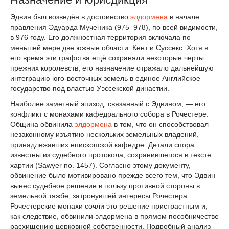
Эдвин был возведён в достоинство
элдормена
в начале
правления Эдуарда Мученика (975–978), по всей видимости,
в 976 году. Его должностная территория включала по
меньшей мере две южные области: Кент и Суссекс. Хотя в
его время эти графства ещё сохраняли некоторые черты
прежних королевств, его назначение отражало дальнейшую
интеграцию юго-восточных земель в единое Английское
государство под властью Уэссекской династии.
Наиболее заметный эпизод, связанный с Эдвином, — его
конфликт с монахами кафедрального собора в Рочестере.
Община обвинила
элдормена
в том, что он способствовал
незаконному изъятию нескольких земельных владений,
принадлежавших епископской кафедре. Детали спора
известны из судебного протокола, сохранившегося в тексте
хартии (Sawyer no. 1457). Согласно этому документу,
обвинение было мотивировано прежде всего тем, что Эдвин
вынес судебное решение в пользу противной стороны в
земельной тяжбе, затронувшей интересы Рочестера.
Рочестерские монахи сочли это решение пристрастным и,
как следствие, обвинили элдормена в прямом пособничестве
расхищению церковной собственности. Подробный анализ