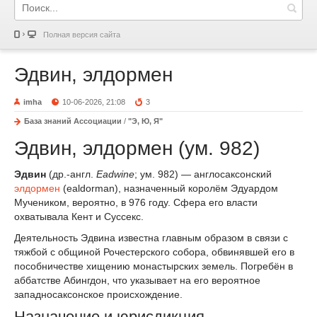
Полная версия сайта
Эдвин, элдормен
imha
10-06-2026, 21:08
3
База знаний Ассоциации
/
"Э, Ю, Я"
Эдвин, элдормен (ум. 982)
Эдвин
(др.-англ.
Eadwine
; ум. 982) — англосаксонский
элдормен
(ealdorman), назначенный королём Эдуардом
Мучеником, вероятно, в 976 году. Сфера его власти
охватывала Кент и Суссекс.
Деятельность Эдвина известна главным образом в связи с
тяжбой с общиной Рочестерского собора, обвинявшей его в
пособничестве хищению монастырских земель. Погребён в
аббатстве Абингдон, что указывает на его вероятное
западносаксонское происхождение.
Назначение и юрисдикция