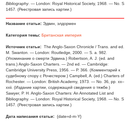
Bibliography
. — London: Royal Historical Society, 1968. — No. S
1457. (Реестровая запись хартии.)
Название статьи:
Эдвин, элдормен
Категория темы:
Британская империя
Источник статьи:
The Anglo-Saxon Chronicle / Trans. and ed.
M. Swanton. — London: Routledge, 2000. — S. a. 982.
(Упоминание о смерти Эдвина.) Robertson, A. J. (ed. and
trans.) Anglo-Saxon Charters. — 2nd ed. — Cambridge:
Cambridge University Press, 1956. — P. 366. (Комментарий к
судебному спору с Рочестером.) Campbell, A. (ed.) Charters of
Rochester. — London: British Academy, 1973. — No. 36, pp. xx–
xxii. (Издание хартии, содержащей сведения о тяжбе.)
Sawyer, P. H. Anglo-Saxon Charters: An Annotated List and
Bibliography. — London: Royal Historical Society, 1968. — No. S
1457. (Реестровая запись хартии.)
Дата написания статьи:
{date=d-m-Y}