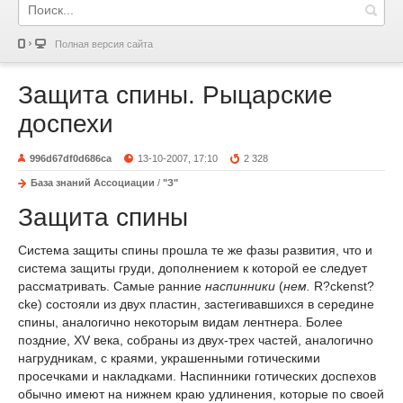
Полная версия сайта
Защита спины. Рыцарские
доспехи
996d67df0d686ca
13-10-2007, 17:10
2 328
База знаний Ассоциации
/
"З"
Защита спины
Система защиты спины прошла те же фазы развития, что и
система защиты груди, дополнением к которой ее следует
рассматривать. Самые ранние
наспинники
(
нем.
R?ckenst?
cke) состояли из двух пластин, застегивавшихся в середине
спины, аналогично некоторым видам лентнера. Более
поздние, XV века, собраны из двух-трех частей, аналогично
нагрудникам, с краями, украшенными готическими
просечками и накладками. Наспинники готических доспехов
обычно имеют на нижнем краю удлинения, которые по своей