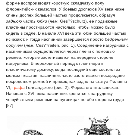
форме воспроизводят короткую складчатую полу
флорентийских камзолов. У боевых доспехов XV века ниже
спины доспех большей частью продолжается, образуя
заднюю часть юбки
(
нем.
Ges??schurz), ее подвижные
пластины простираются настолько, чтобы можно было
сидеть в седле. В начале XVI века эти юбки большей частью
исчезают, и тогда наспинник завершается просто
бедренным
обручем
(
нем.
Ces??reifen, рис. 1). Соединение нагрудника с
наспинником осуществляется через плечи с помощью
ремней, которые застегиваются на передней стороне
нагрудника. В переходный период от лентнера к
пластинчатому доспеху, когда последний еще состоял из
мелких пластин, наспинник часто застегивался посередине
посредством ремней и пряжек, как видно на статуе Филиппа
VI,
графа
Голландского (рис. 2). Форма его итальянская.
Начиная с XVII века наспинник крепится к нагруднику
чешуйчатыми ремнями на пуговицах по обе стороны груди.
[87]