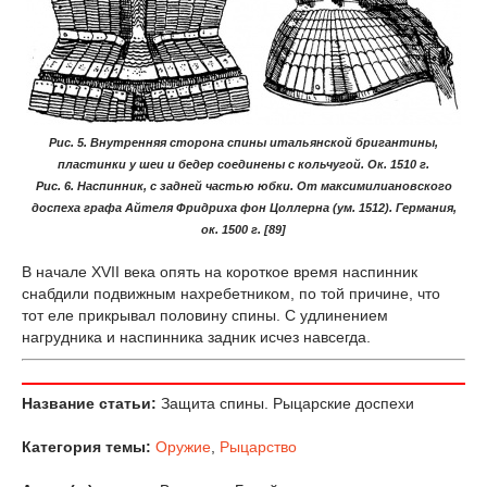
Рис. 5. Внутренняя сторона спины итальянской бригантины,
пластинки у шеи и бедер соединены с кольчугой. Ок. 1510 г.
Рис. 6. Наспинник, с задней частью юбки. От максимилиановского
доспеха графа Айтеля Фридриха фон Цоллерна (ум. 1512). Германия,
ок. 1500 г. [89]
В начале XVII века опять на короткое время наспинник
снабдили подвижным нахребетником, по той причине, что
тот еле прикрывал половину спины. С удлинением
нагрудника и наспинника задник исчез навсегда.
Название статьи:
Защита спины. Рыцарские доспехи
Категория темы:
Оружие
,
Рыцарство