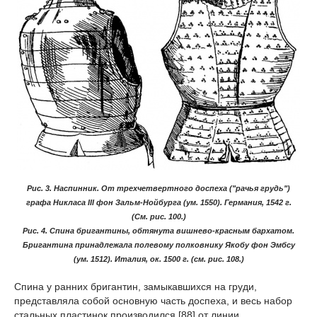
Рис. 3. Наспинник. От трехчетвертного доспеха ("рачья грудь")
графа Никласа III фон Зальм-Нойбурга (ум. 1550). Германия, 1542 г.
(См. рис. 100.)
Рис. 4. Спина бригантины, обтянута вишнево-красным бархатом.
Бригантина принадлежала полевому полковнику Якобу фон Эмбсу
(ум. 1512). Италия, ок. 1500 г. (см. рис. 108.)
Спина у ранних бригантин, замыкавшихся на груди,
представляла собой основную часть доспеха, и весь набор
стальных пластинок производился [88] от линии