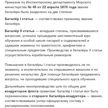
Приказом по Инспекторскому департаменту Морского
министерства
№ 45 от 22 апреля 1870 года
звание
баталёра было разделено на две степени:
Баталёр I статьи
— соответствовал прежнему званию
баталёра.
Баталёр II статьи
— младшая степень, присваивавшаяся
матросам, успешно прошедшим шестимесячный курс
обучения в особой школе писарей и содержателей и
сдавшим экзамены по грамотности, арифметике и
специальным предметам. Производство в баталёры II статьи
осуществлялось корабельным ревизором.
Повышение в баталёры I статьи производилось не по
экзамену, а исключительно на открывшиеся вакансии и по
решению начальства. Для помощи баталёрам придавались
матросы, не проходившие специального курса обучения.
Дальнейшее чинопроизводство шло по общим для
кондукторов флота
правилам: баталёр I статьи мог быть
переименован в
старшего баталёра-кондуктора
— звание,
соответствовавшее унтер-офицерскому составу с
расширенными полномочиями.