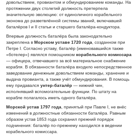
довольствием, провиантом и обмундированием команды. На
протяжении двух столетий должность претерпела
значительную эволюцию: от единоличного корабельного
эконома до разветвлённой системы званий, включавшей
баталёров I и II статьи и старшего баталёра-кондуктора.
Впервые должность баталёра была законодательно
закреплена в
Морском уставе 1720 года
, созданном при
Петре I. Согласно уставу, баталёр (именовавшийся также
«ботелер») являлся помощником
корабельного комиссара
— офицера, отвечавшего за всё материальное снабжение
корабля. В обязанности баталёра входило непосредственное
заведование денежным довольствием команды, хранение и
выдача провианта, а также учёт обмундирования. В помощь
ему придавался
унтер-баталёр
— нижний чин,
исполнявший вспомогательные функции. По штату на
корабле полагалось иметь одного баталёра.
Морской устав 1797 года
, принятый при Павле I, не внёс
изменений в должностные обязанности баталёра. Равным
образом устав 1853 года сохранил прежний порядок
подчинения: баталёр по-прежнему находился в ведении
корабельного комиссара.