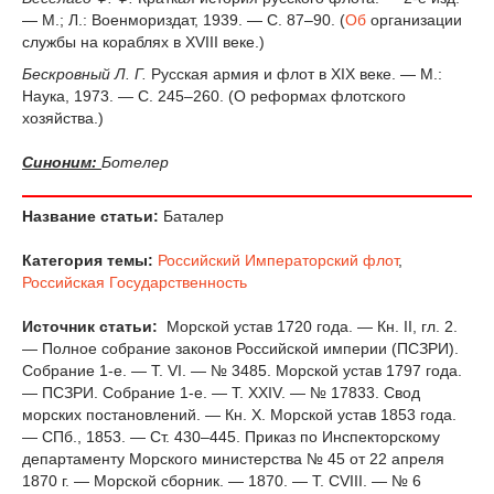
— М.; Л.: Военмориздат, 1939. — С. 87–90. (
Об
организации
службы на кораблях в XVIII веке.)
Бескровный Л. Г.
Русская армия и флот в XIX веке. — М.:
Наука, 1973. — С. 245–260. (О реформах флотского
хозяйства.)
Синоним:
Ботелер
Название статьи:
Баталер
Категория темы:
Российский Императорский флот
,
Российская Государственность
Источник статьи:
Морской устав 1720 года. — Кн. II, гл. 2.
— Полное собрание законов Российской империи (ПСЗРИ).
Собрание 1-е. — Т. VI. — № 3485. Морской устав 1797 года.
— ПСЗРИ. Собрание 1-е. — Т. XXIV. — № 17833. Свод
морских постановлений. — Кн. X. Морской устав 1853 года.
— СПб., 1853. — Ст. 430–445. Приказ по Инспекторскому
департаменту Морского министерства № 45 от 22 апреля
1870 г. — Морской сборник. — 1870. — Т. CVIII. — № 6