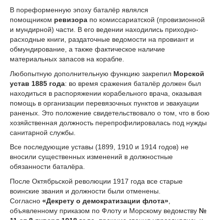
В пореформенную эпоху баталёр являлся
помощником
ревизора
по комиссариатской (провизионной
и мундирной) части. В его ведении находились приходно-
расходные книги, раздаточные ведомости на провиант и
обмундирование, а также фактическое наличие
материальных запасов на корабле.
Любопытную дополнительную функцию закрепил
Морской
устав 1885 года
: во время сражения баталёр должен был
находиться в распоряжении корабельного врача, оказывая
помощь в организации перевязочных пунктов и эвакуации
раненых. Это положение свидетельствовало о том, что в бою
хозяйственная должность перепрофилировалась под нужды
санитарной службы.
Все последующие уставы (1899, 1910 и 1914 годов) не
вносили существенных изменений в должностные
обязанности баталёра.
После Октябрьской революции 1917 года все старые
воинские звания и должности были отменены.
Согласно
«Декрету о демократизации флота»
,
объявленному приказом по Флоту и Морскому ведомству
№