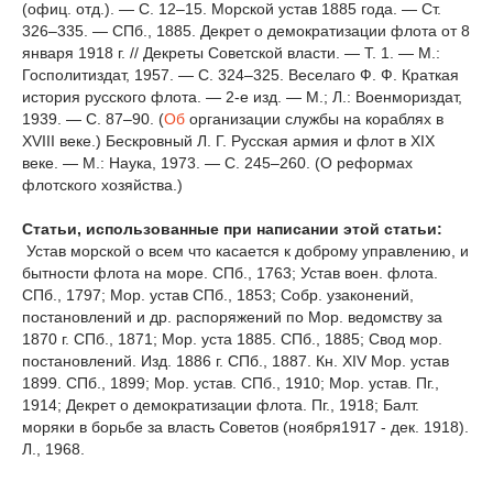
(офиц. отд.). — С. 12–15. Морской устав 1885 года. — Ст.
326–335. — СПб., 1885. Декрет о демократизации флота от 8
января 1918 г. // Декреты Советской власти. — Т. 1. — М.:
Госполитиздат, 1957. — С. 324–325. Веселаго Ф. Ф. Краткая
история русского флота. — 2-е изд. — М.; Л.: Военмориздат,
1939. — С. 87–90. (
Об
организации службы на кораблях в
XVIII веке.) Бескровный Л. Г. Русская армия и флот в XIX
веке. — М.: Наука, 1973. — С. 245–260. (О реформах
флотского хозяйства.)
Статьи, использованные при написании этой статьи:
Устав морской о всем что касается к доброму управлению, и
бытности флота на море. СПб., 1763; Устав воен. флота.
СПб., 1797; Мор. устав СПб., 1853; Собр. узаконений,
постановлений и др. распоряжений по Мор. ведомству за
1870 г. СПб., 1871; Мор. уста 1885. СПб., 1885; Свод мор.
постановлений. Изд. 1886 г. СПб., 1887. Кн. XIV Мор. устав
1899. СПб., 1899; Мор. устав. СПб., 1910; Мор. устав. Пг.,
1914; Декрет о демократизации флота. Пг., 1918; Балт.
моряки в борьбе за власть Советов (ноября1917 - дек. 1918).
Л., 1968.