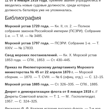
11 от 8 января 1918 года
, прежние звания упразднялись и
вводились новые судовые должности, среди которых
должность баталёра уже не упоминалась.
Библиография
Морской устав 1720 года.
— Кн. II, гл. 2. — Полное
собрание законов Российской империи (ПСЗРИ). Собрание
1-е. — Т. VI. — № 3485.
Морской устав 1797 года.
— ПСЗРИ. Собрание 1-е. — Т.
XXIV. — № 17833.
Свод морских постановлений.
— Кн. X. Морской устав
1853 года. — СПб., 1853. — Ст. 430–445.
Приказ по Инспекторскому департаменту Морского
министерства № 45 от 22 апреля 1870 г.
— Морской
сборник. — 1870. — Т. CVIII. — № 6 (офиц. отд.). — С. 12–15.
Морской устав 1885 года.
— Ст. 326–335. — СПб., 1885.
Декрет о демократизации флота от 8 января 1918 г.
//
Декреты Советской власти. — Т. 1. — М.: Госполитиздат,
1957. — С. 324–325.
Веселаго Ф. Ф.
Краткая история русского флота. — 2-е изд.