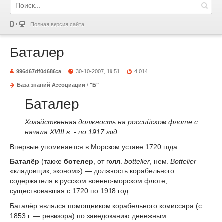
Полная версия сайта
Баталер
996d67df0d686ca
30-10-2007, 19:51
4 014
База знаний Ассоциации
/
"Б"
Баталер
Хозяйственная должность на российском флоте с
начала XVIII в. - по 1917 год.
Впервые упоминается в Морском уставе 1720 года.
Баталёр
(также
ботелер
, от голл.
bottelier
, нем.
Bottelier
—
«кладовщик, эконом») — должность корабельного
содержателя в русском военно-морском флоте,
существовавшая с 1720 по 1918 год.
Баталёр являлся помощником корабельного комиссара (с
1853 г. — ревизора) по заведованию денежным