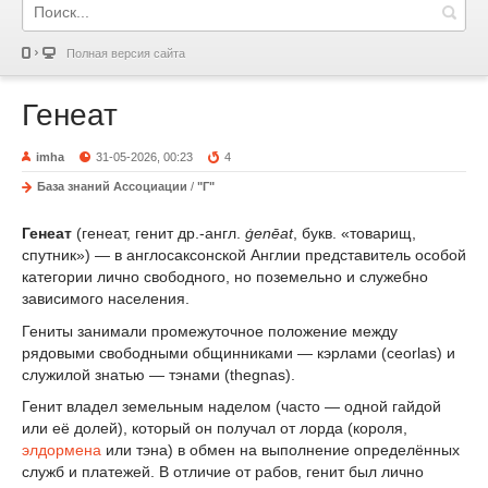
Полная версия сайта
Генеат
imha
31-05-2026, 00:23
4
База знаний Ассоциации
/
"Г"
Генеат
(генеат, генит др.-англ.
ġenēat
, букв. «товарищ,
спутник») — в англосаксонской Англии представитель особой
категории лично свободного, но поземельно и служебно
зависимого населения.
Гениты занимали промежуточное положение между
рядовыми свободными общинниками — кэрлами (ceorlas) и
служилой знатью — тэнами (thegnas).
Генит владел земельным наделом (часто — одной гайдой
или её долей), который он получал от лорда (короля,
элдормена
или тэна) в обмен на выполнение определённых
служб и платежей. В отличие от рабов, генит был лично