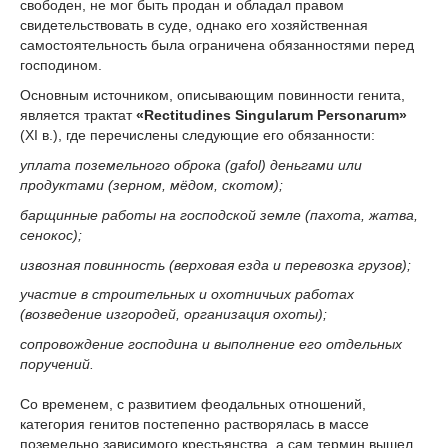
свободен, не мог быть продан и обладал правом
свидетельствовать в суде, однако его хозяйственная
самостоятельность была ограничена обязанностями перед
господином.
Основным источником, описывающим повинности генита,
является трактат
«Rectitudines Singularum Personarum»
(XI в.), где перечислены следующие его обязанности:
уплата поземельного оброка (gafol) деньгами или
продуктами (зерном, мёдом, скотом);
барщинные работы на господской земле (пахота, жатва,
сенокос);
извозная повинность (верховая езда и перевозка грузов);
участие в строительных и охотничьих работах
(возведение изгородей, организация охоты);
сопровождение господина и выполнение его отдельных
поручений.
Со временем, с развитием феодальных отношений,
категория генитов постепенно растворялась в массе
поземельно зависимого крестьянства, а сам термин вышел