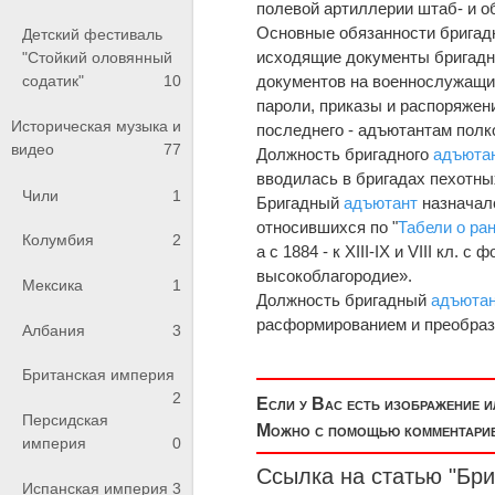
полевой артиллерии штаб- и об
Основные обязанности бригад
Детский фестиваль
исходящие документы бригадн
"Стойкий оловянный
содатик"
10
документов на военнослужащих
пароли, приказы и распоряжен
Историческая музыка и
последнего - адъютантам полк
видео
77
Должность бригадного
адъюта
вводилась в бригадах пехотных
Чили
1
Бригадный
адъютант
назначалс
относившихся по "
Табели о ра
Колумбия
2
а с 1884 - к XIII-IX и VIII кл
высокоблагородие».
Мексика
1
Должность бригадный
адъюта
расформированием и преобразо
Албания
3
Британская империя
2
Если у Вас есть изображение 
Персидская
Можно с помощью комментариев
империя
0
Ссылка на статью "Бр
Испанская империя
3