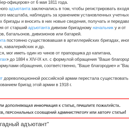
ер-офицеров» от 6 мая 1811 года.
ного
адъютанта
заключались в том, чтобы регистрировать вход
ого масштаба, наблюдать за хранением установленных учетны
 бригады и вносить в них новые сведения, получать и передав
ия от старший
адъютанта
дивизии бригадному
начальник
у и от
ов, батальонов, дивизионов или батарей.
нта
постоянно существовавшая в артиллерийских бригадах, ино
, кавалерийских и др.
я, мог иметь один из чинов от прапорщика до капитана,
нгах
» до 1884 к XIV-IX кл. с формулой обращения "Ваше благоро
. с формулами обращения, соответственно, "Ваше благородие» и "Ва
нт
дореволюционной российской армии перестала существовать
ванием бригад этой армии в 1918 г.
или дополняющая информация к статье, пришлите пожалуйста.
, персональных сообщений администратору или автору статьи!
игадный
адъютант
"