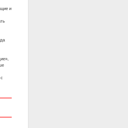
ящие и
х
ать
гда
дие»,
ше
 с