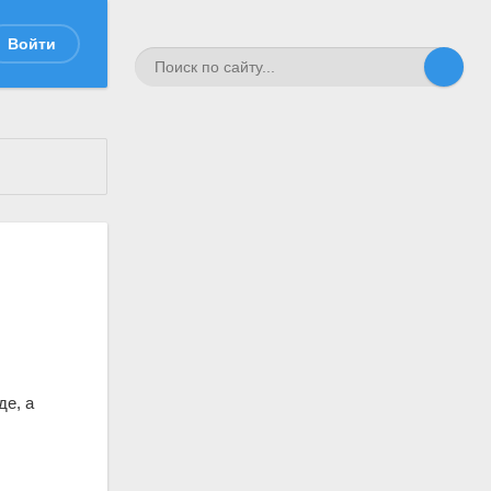
Войти
де, а