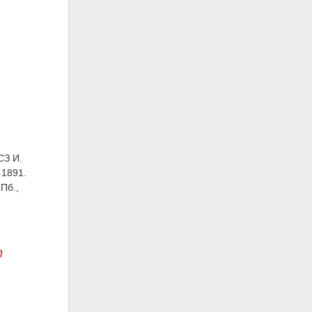
СЗ И.
 1891.
СПб.,
т