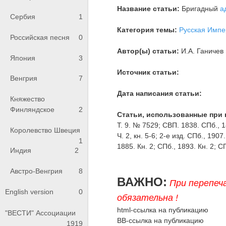
Название статьи:
Бригадный
а
Сербия
1
Категория темы:
Русская Импе
Российская песня
0
Автор(ы) статьи:
И.А. Ганичев
Япония
3
Источник статьи:
Венгрия
7
Дата написания статьи:
Княжество
Финляндское
2
Статьи, использованные при 
Т. 9. № 7529; СВП. 1838. СПб., 18
Королевство Швеция
Ч. 2, кн. 5-6; 2-е изд. СПб., 190
1
1885. Кн. 2; СПб., 1893. Кн. 2; СП
Индия
2
Австро-Венгрия
8
ВАЖНО:
При перепеч
English version
0
обязательна !
html-ссылка на публикацию
"ВЕСТИ" Ассоциации
BB-ссылка на публикацию
1919