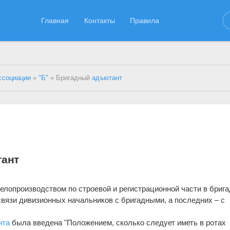
Главная
Контакты
Правила
ссоциации
»
"Б"
» Бригадный
адъютант
тант
лопроизводством по строевой и регистрационной части в брига
вязи дивизионных начальников с бригадными, а последних – с
нта
была введена "Положением, сколько следует иметь в ротах