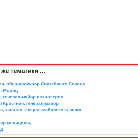
же тематики ...
ич, обер-прокурор Святейшего Синода
, Мориц
, генерал-майор артиллерии
ф Кристиан, генерал-майор
, капитан генерал-майорского ранга
тор медицины,
рд