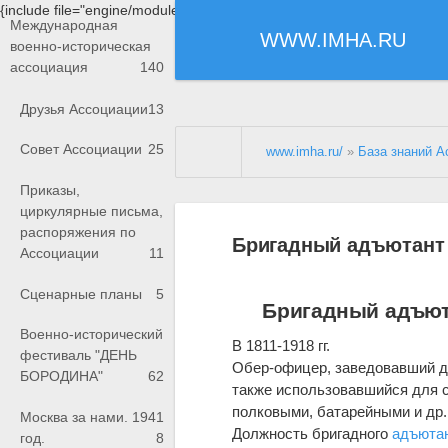
{include file="engine/modules/saperu/head.php"}
Международная
WWW.IMHA.RU
военно-историческая
ассоциация
140
Друзья Ассоциации
13
Совет Ассоциации
25
www.imha.ru/
»
База знаний А
Приказы,
циркулярные письма,
распоряжения по
Бригадный адъютант
Ассоциации
11
Сценарные планы
5
Бригадный адъю
Военно-исторический
В 1811-1918 гг.
фестиваль "ДЕНЬ
Обер-офицер, заведовавший де
БОРОДИНА"
62
также использовавшийся для с
полковыми, батарейными и др.
Москва за нами. 1941
Должность бригадного
адъюта
год.
8