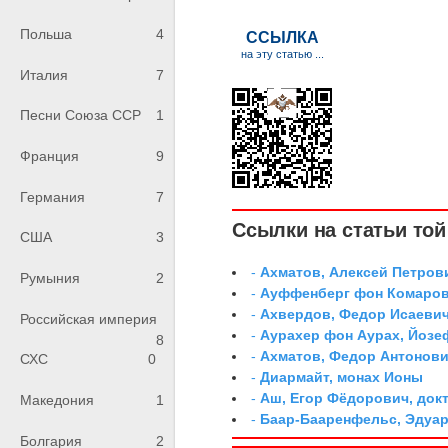
Польша
4
Италия
7
Песни Союза ССР
1
Франция
9
Германия
7
Ссылки на статьи той 
США
3
-
Ахматов, Алексей Петров
Румыния
2
-
Ауффенберг фон Комаров
-
Ахвердов, Федор Исаевич
Российская империя
-
Аурахер фон Аурах, Йозе
8
-
Ахматов, Федор Антонович
СХС
0
-
Диармайт, монах Ионы
-
Аш, Егор Фёдорович, док
Македония
1
-
Баар-Бааренфельс, Эдуа
Болгария
2