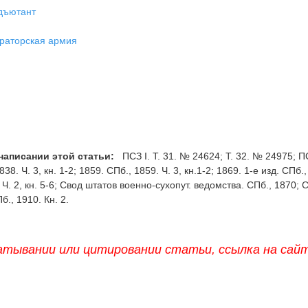
дъютант
раторская армия
написании этой статьи:
ПСЗ I. Т. 31. № 24624; Т. 32. № 24975; П
38. Ч. 3, кн. 1-2; 1859. СПб., 1859. Ч. 3, кн.1-2; 1869. 1-е изд. СПб.,
7. Ч. 2, кн. 5-6; Свод штатов военно-сухопут. ведомства. СПб., 1870; 
б., 1910. Кн. 2.
атывании или цитировании статьи, ссылка на сай