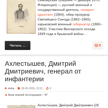
Симбирская губерния — декабрь 1870,
Флоренция) — русский военный и
государственный деятель,
генерал-
адъютант
(1864), обер-прокурор
Святейшего Синода (1862–1865),
харьковский военный
губернатор
(1860–
1862). Участник Венгерского похода
1849 года и Крымской войны ...
Читать ...
0
Ахлестышев, Дмитрий
Дмитриевич, генерал от
инфантерии
imha
28-05-2026, 23:21
9
База знаний Ассоциации
/
"А"
Ахлесты́шев, Дми́трий Дми́триевич (26