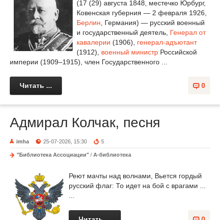
(17 (29) августа 1848, местечко Юрбург,
Ковенская губерния — 2 февраля 1926,
Берлин
, Германия) — русский военный
и государственный деятель,
Генерал от
кавалерии
(1906),
генерал-адъютант
(1912),
военный министр
Российской
империи (1909–1915), член Государственного ...
Читать ...
0
Адмирал Колчак, песня
imha
25-07-2026, 15:30
5
"Библиотека Ассоциации"
/
А-библиотека
Реют мачты над волнами, Вьется гордый
русский флаг: То идет на бой с врагами ...
...
Читать ...
0