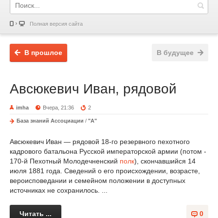
Полная версия сайта
В прошлое
В будущее
Авсюкевич Иван, рядовой
imha
Вчера, 21:36
2
База знаний Ассоциации
/
"А"
Авсюкевич Иван — рядовой 18-го резервного пехотного
кадрового батальона Русской императорской армии (потом -
170-й Пехотный Молодечненский
полк
), скончавшийся 14
июля 1881 года. Сведений о его происхождении, возрасте,
вероисповедании и семейном положении в доступных
источниках не сохранилось. ...
Читать ...
0