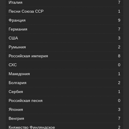
Италия
7
Песни Союза ССР
1
Франция
9
Германия
7
США
3
Румыния
2
Российская империя
8
СХС
0
Македония
1
Болгария
2
Сербия
1
Российская песня
0
Япония
3
Венгрия
7
Княжество Финляндское
2