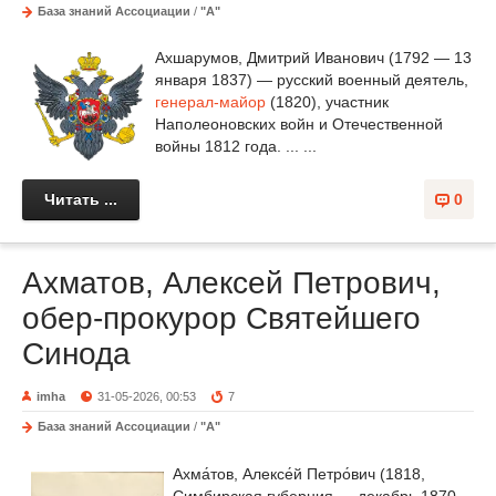
База знаний Ассоциации
/
"А"
Ахшарумов, Дмитрий Иванович (1792 — 13
января 1837) — русский военный деятель,
генерал-майор
(1820), участник
Наполеоновских войн и Отечественной
войны 1812 года. ... ...
Читать ...
0
Ахматов, Алексей Петрович,
обер-прокурор Святейшего
Синода
imha
31-05-2026, 00:53
7
База знаний Ассоциации
/
"А"
Ахма́тов, Алексе́й Петро́вич (1818,