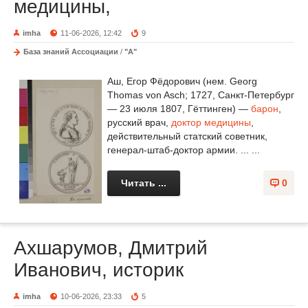
медицины,
imha
11-06-2026, 12:42
9
База знаний Ассоциации
/
"А"
Аш, Егор Фёдорович (нем. Georg
Thomas von Asch; 1727, Санкт-Петербург
— 23 июля 1807, Гёттинген) —
барон
,
русский врач,
доктор медицины
,
действительный статский советник,
генерал-штаб-доктор армии. ... ...
Читать ...
0
Ахшарумов, Дмитрий
Иванович, историк
imha
10-06-2026, 23:33
5