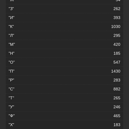
"З"
262
"И"
393
"К"
1030
"Л"
295
"М"
420
"Н"
185
"О"
547
"П"
1430
"Р"
283
"С"
882
"Т"
265
"У"
246
"Ф"
465
"Х"
183