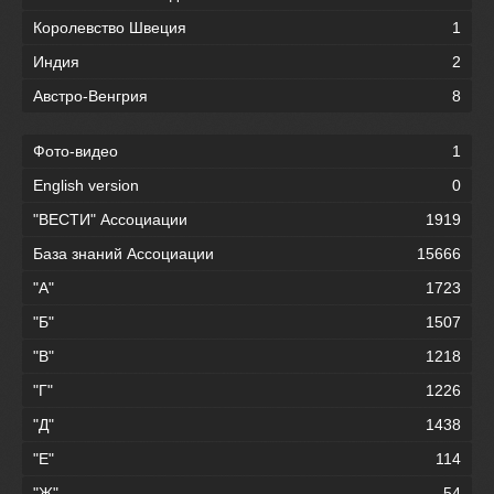
Королевство Швеция
1
Индия
2
Австро-Венгрия
8
Фото-видео
1
English version
0
"ВЕСТИ" Ассоциации
1919
База знаний Ассоциации
15666
"А"
1723
"Б"
1507
"В"
1218
"Г"
1226
"Д"
1438
"Е"
114
"Ж"
54