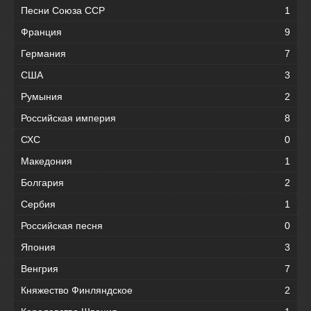
Песни Союза ССР
1
Франция
9
Германия
7
США
3
Румыния
2
Российская империя
8
СХС
0
Македония
1
Болгария
2
Сербия
1
Российская песня
0
Япония
3
Венгрия
7
Княжество Финляндское
2