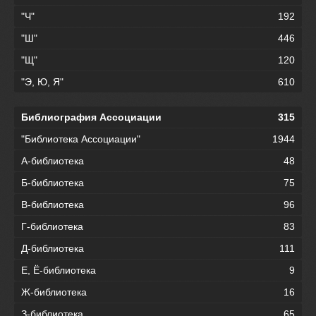
"Ч"
192
"Ш"
446
"Щ"
120
"Э, Ю, Я"
610
Библиография Ассоциации
315
"Библиотека Ассоциации"
1944
А-библиотека
48
Б-библиотека
75
В-библиотека
96
Г-библиотека
83
Д-библиотека
111
Е, Ё-библиотека
9
Ж-библиотека
16
З-библиотека
65