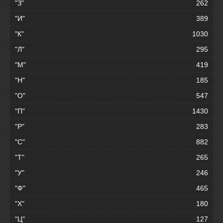
"З"
262
"И"
389
"К"
1030
"Л"
295
"М"
419
"Н"
185
"О"
547
"П"
1430
"Р"
283
"С"
882
"Т"
265
"У"
246
"Ф"
465
"Х"
180
"Ц"
127