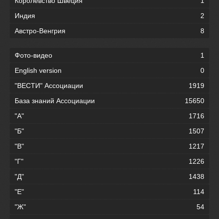
Королевство Швеция
1
Индия
2
Австро-Венгрия
8
Фото-видео
1
English version
0
"ВЕСТИ" Ассоциации
1919
База знаний Ассоциации
15650
"А"
1716
"Б"
1507
"В"
1217
"Г"
1226
"Д"
1438
"Е"
114
"Ж"
54