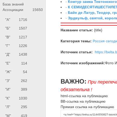
-
Комтур замка Тевтонског
База знаний
-
К СЕМИДЕСЯТИШЕСТИЛЕ
Ассоциации
15650
-
Байе де Латур, Теодор, 
-
Эрдвульф, святой, коро
"А"
1716
"Б"
1507
Название статьи:
{title}
"В"
1217
Категория темы:
Россия сегод
"Г"
1226
Источник статьи:
https://belta.
"Д"
1438
Источник изображений:
Фото И
"Е"
114
"Ж"
54
ВАЖНО:
"З"
262
При перепеч
обязательна !
"И"
389
html-ссылка на публикацию
"К"
1030
BB-ссылка на публикацию
Прямая ссылка на публикацию
"Л"
295
"М"
419