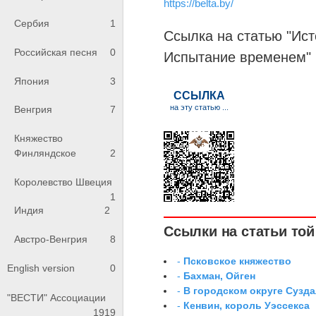
https://belta.by/
Сербия
1
Ссылка на статью "Ист
Российская песня
0
Испытание временем" 
Япония
3
Венгрия
7
Княжество
Финляндское
2
Королевство Швеция
1
Индия
2
Ссылки на статьи той 
Австро-Венгрия
8
-
Псковское княжество
English version
0
-
Бахман, Ойген
-
В городском округе Сузд
"ВЕСТИ" Ассоциации
-
Кенвин, король Уэссекса
1919