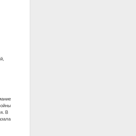
й,
мание
войны
я. В
азала