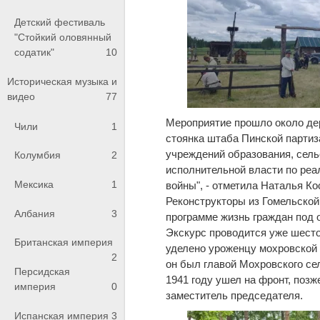
Детский фестиваль
"Стойкий оловянный
содатик"
10
Историческая музыка и
видео
77
Мероприятие прошло около дер
Чили
1
стоянка штаба Пинской партиз
учреждений образования, сель
Колумбия
2
исполнительной власти по ре
Мексика
1
войны", - отметила Наталья Ко
Реконструкторы из Гомельской
Албания
3
программе жизнь граждан под 
Экскурс проводится уже шестой
Британская империя
уделено уроженцу мохровской 
2
он был главой Мохровского се
Персидская
1941 году ушел на фронт, позж
империя
0
заместитель председателя.
Испанская империя
3