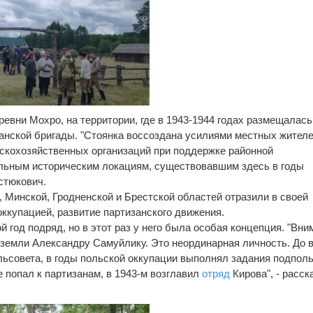
евни Мохро, на территории, где в 1943-1944 годах размещалась
анской бригады. "Стоянка воссоздана усилиями местных жителе
скохозяйственных организаций при поддержке районной
альным историческим локациям, существовавшим здесь в годы
стюкович.
, Минской, Гродненской и Брестской областей отразили в своей
оккупацией, развитие партизанского движения.
 год подряд, но в этот раз у него была особая концепция. "Вни
земли Александру Самуйлику. Это неординарная личность. До 
льсовета, в годы польской оккупации выполнял задания подполь
е попал к партизанам, в 1943-м возглавил
отряд
Кирова", - расск