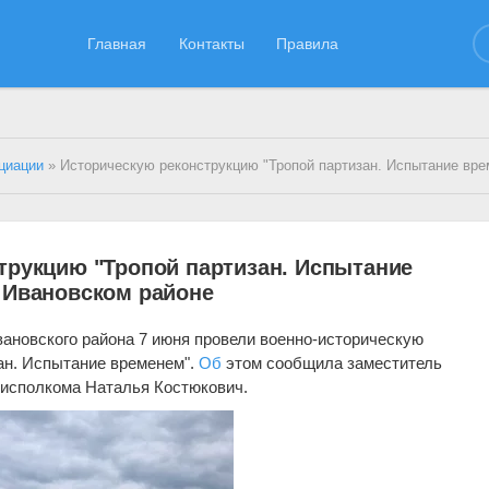
Главная
Контакты
Правила
циации
» Историческую реконструкцию "Тропой партизан. Испытание временем" провели в Иванов
трукцию "Тропой партизан. Испытание
 Ивановском районе
вановского района 7 июня провели военно-историческую
ан. Испытание временем".
Об
этом сообщила заместитель
йисполкома Наталья Костюкович.