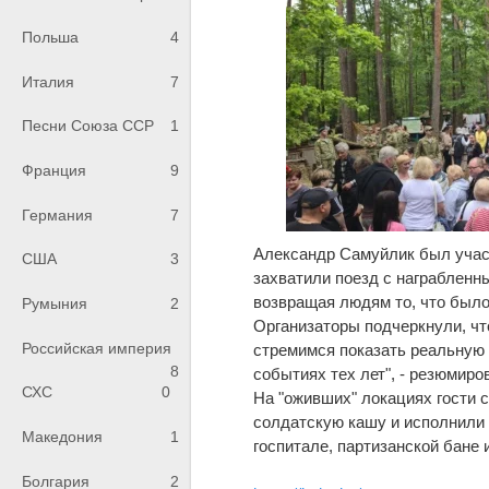
Польша
4
Италия
7
Песни Союза ССР
1
Франция
9
Германия
7
Александр Самуйлик был участ
США
3
захватили поезд с награбленны
возвращая людям то, что было 
Румыния
2
Организаторы подчеркнули, чт
Российская империя
стремимся показать реальную 
8
событиях тех лет", - резюмир
СХС
0
На "оживших" локациях гости 
солдатскую кашу и исполнили 
Македония
1
госпитале, партизанской бане 
Болгария
2