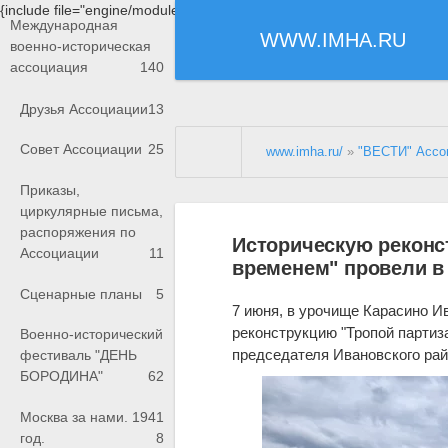
{include file="engine/modules/saperu/head.php"}
Международная
WWW.IMHA.RU
военно-историческая
ассоциация
140
Друзья Ассоциации
13
Совет Ассоциации
25
www.imha.ru/
»
"ВЕСТИ" Ассо
Приказы,
циркулярные письма,
распоряжения по
Историческую реконс
Ассоциации
11
временем" провели в
Сценарные планы
5
7 июня, в урочище Карасино И
реконструкцию "Тропой партиз
Военно-исторический
председателя Ивановского ра
фестиваль "ДЕНЬ
БОРОДИНА"
62
Москва за нами. 1941
год.
8