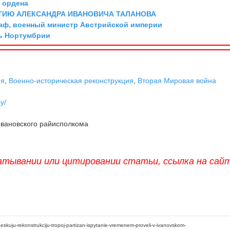
о ордена
ТИЮ АЛЕКСАНДРА ИВАНОВИЧА ТАЛАНОВА
граф, военный министр Австрийской империи
ль Нортумбрии
ня
,
Военно-историческая реконструкция
,
Вторая Мировая война
by/
вановского райисполкома
атывании или цитировании статьи, ссылка на сай