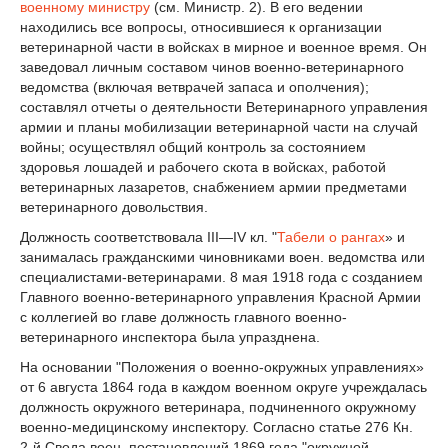
военному министру
(см. Министр. 2). В его ведении
находились все вопросы, относившиеся к организации
ветеринарной части в войсках в мирное и военное время. Он
заведовал личным составом чинов военно-ветеринарного
ведомства (включая ветврачей запаса и ополчения);
составлял отчеты о деятельности Ветеринарного управления
армии и планы мобилизации ветеринарной части на случай
войны; осуществлял общий контроль за состоянием
здоровья лошадей и рабочего скота в войсках, работой
ветеринарных лазаретов, снабжением армии предметами
ветеринарного довольствия.
Должность соответствовала III—IV кл. "
Табели о рангах
» и
занималась гражданскими чиновниками воен. ведомства или
специалистами-ветеринарами. 8 мая 1918 года с созданием
Главного военно-ветеринарного управления Красной Армии
с коллегией во главе должность главного военно-
ветеринарного инспектора была упразднена.
На основании "Положения о военно-окружных управлениях»
от 6 августа 1864 года в каждом военном округе учреждалась
должность окружного ветеринара, подчиненного окружному
военно-медицинскому инспектору. Согласно статье 276 Кн.
2-й Свода воен. постановлений 1869 года "окружной