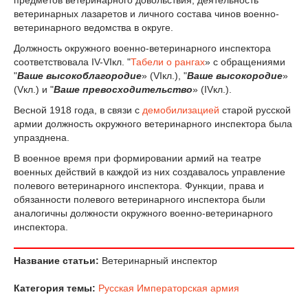
предметов ветеринарного довольствия, деятельность
ветеринарных лазаретов и личного состава чинов военно-
ветеринарного ведомства в округе.
Должность окружного военно-ветеринарного инспектора
соответствовала IV-VIкл. "
Табели о рангах
» с обращениями
"
Ваше высокоблагородие
» (VIкл.), "
Ваше высокородие
»
(Vкл.) и "
Ваше превосходительство
» (IVкл.).
Весной 1918 года, в связи с
демобилизацией
старой русской
армии должность окружного ветеринарного инспектора была
упразднена.
В военное время при формировании армий на театре
военных действий в каждой из них создавалось управление
полевого ветеринарного инспектора. Функции, права и
обязанности полевого ветеринарного инспектора были
аналогичны должности окружного военно-ветеринарного
инспектора.
Название статьи:
Ветеринарный инспектор
Категория темы:
Русская Императорская армия