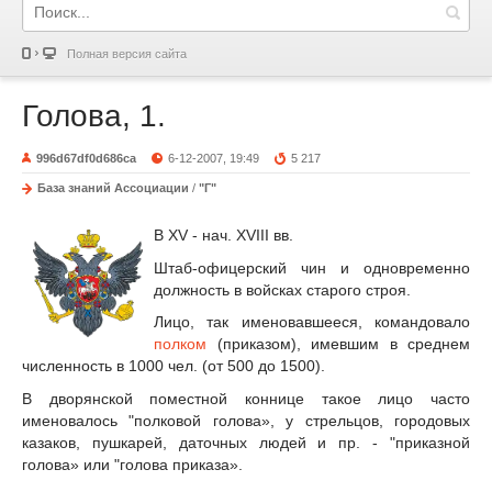
Полная версия сайта
Голова, 1.
996d67df0d686ca
6-12-2007, 19:49
5 217
База знаний Ассоциации
/
"Г"
В XV - нач. XVIII вв.
Штаб-офицерский чин и одновременно
должность в войсках старого строя.
Лицо, так именовавшееся, командовало
полком
(приказом), имевшим в среднем
численность в 1000 чел. (от 500 до 1500).
В дворянской поместной коннице такое лицо часто
именовалось "полковой голова», у стрельцов, городовых
казаков, пушкарей, даточных людей и пр. - "приказной
голова» или "голова приказа».