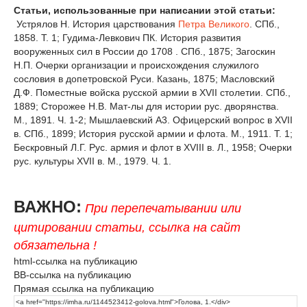
Статьи, использованные при написании этой статьи:
Устрялов Н. История царствования
Петра Великого
. СПб.,
1858. Т. 1; Гудима-Левкович ПК. История развития
вооруженных сил в России до 1708 . СПб., 1875; Загоскин
Н.П. Очерки организации и происхождения служилого
сословия в допетровской Руси. Казань, 1875; Масловский
Д.Ф. Поместные войска русской армии в XVII столетии. СПб.,
1889; Сторожее Н.В. Мат-лы для истории рус. дворянства.
М., 1891. Ч. 1-2; Мышлаевский A3. Офицерский вопрос в XVII
в. СПб., 1899; История русской армии и флота. М., 1911. Т. 1;
Бескровный Л.Г. Рус. армия и флот в XVIII в. Л., 1958; Очерки
рус. культуры XVII в. М., 1979. Ч. 1.
ВАЖНО:
При перепечатывании или
цитировании статьи, ссылка на сайт
обязательна !
html-ссылка на публикацию
BB-ссылка на публикацию
Прямая ссылка на публикацию