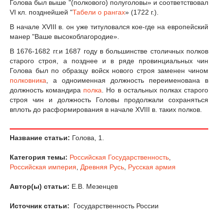
Голова был выше "(полкового) полуголовы» и соответствовал
VI кл. позднейшей "
Табели о рангах
» (1722 г.).
В начале XVIII в. он уже титуловался кое-где на европейский
манер "Ваше высокоблагородие».
В 1676-1682 гг.и 1687 году в большинстве столичных полков
старого строя, а позднее и в ряде провинциальных чин
Голова был по образцу войск нового строя заменен чином
полковника
, а одноименная должность переименована в
должность командира
полка
. Но в остальных полках старого
строя чин и должность Головы продолжали сохраняться
вплоть до расформирования в начале XVIII в. таких полков.
Название статьи:
Голова, 1.
Категория темы:
Российская Государственность
,
Российская империя
,
Древняя Русь
,
Русская армия
Автор(ы) статьи:
Е.В. Мезенцев
Источник статьи:
Государственность России