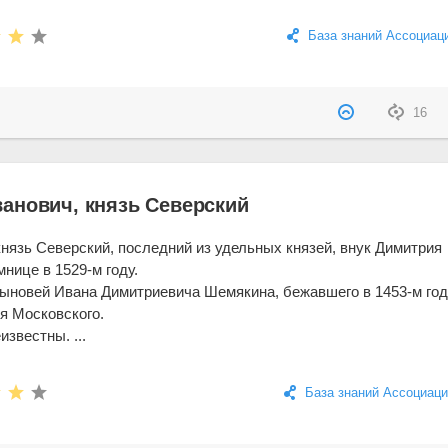
База знаний Ассоциац
16
анович, князь Северский
нязь Северский, последний из удельных князей, внук Димитрия
нице в 1529-м году.
ыновей Ивана Димитриевича Шемякина, бежавшего в 1453-м год
я Московского.
звестны. ...
База знаний Ассоциаци