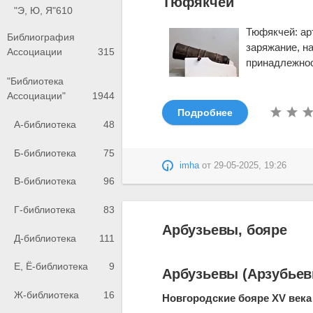
Тюфякчей
"Э, Ю, Я"
610
Тюфякчей: ар
Библиография
заряжание, на
Ассоциации
315
принадлежност
"Библиотека
Ассоциации"
1944
Подробнее
А-библиотека
48
Б-библиотека
75
imha
от
29-05-2025, 19:26
В-библиотека
96
Г-библиотека
83
Арбузьевы, бояре
Д-библиотека
111
Е, Ё-библиотека
9
Арбузьевы (Арзубьев
Ж-библиотека
16
Новгородские бояре XV века .