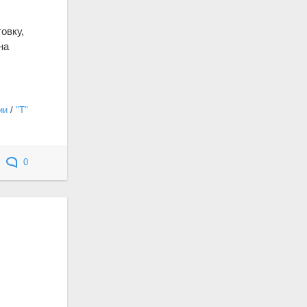
овку,
на
ии
/
"Т"
0