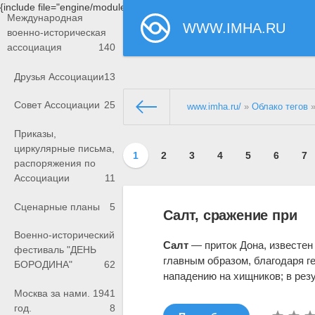
{include file="engine/modules/saperu/head.php"}
Международная
WWW.IMHA.RU
военно-историческая
ассоциация
140
Друзья Ассоциации
13
Совет Ассоциации
25
www.imha.ru/
»
Облако тегов
»
Приказы,
циркулярные письма,
1
2
3
4
5
6
7
распоряжения по
Ассоциации
11
Сценарные планы
5
Салт, сражение при
Военно-исторический
Салт
— приток Дона, известен 
фестиваль "ДЕНЬ
главным образом, благодаря г
БОРОДИНА"
62
нападению на хищников; в рез
Москва за нами. 1941
год.
8