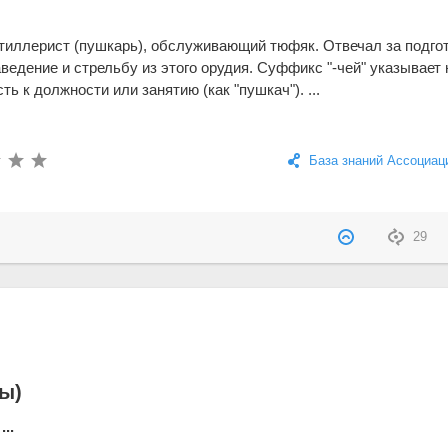
тиллерист (пушкарь), обслуживающий тюфяк. Отвечал за подгот
ведение и стрельбу из этого орудия. Суффикс "-чей" указывает 
ь к должности или занятию (как "пушкач"). ...
База знаний Ассоциац
29
ы)
..