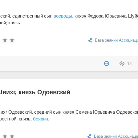
ский, единственный сын
воеводы
, князя Федора Юрьевича Шуй
й; князь. ...
База знаний Ассоциац
13
вихг, князь Одоевский
ихг Одоевский, средний сын князя Семена Юрьевича Одоевско
вестной; князь,
боярин
.
База знаний Ассоциаци