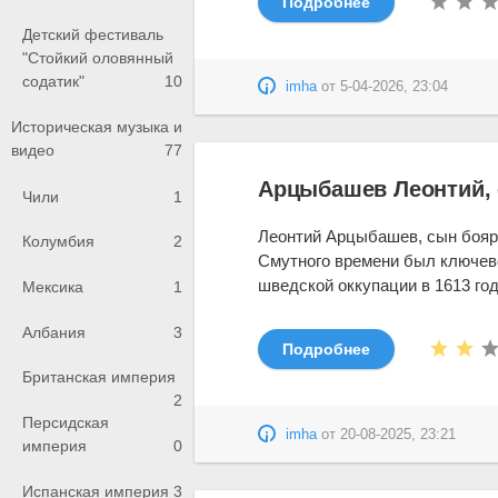
Подробнее
Детский фестиваль
"Стойкий оловянный
содатик"
10
imha
от
5-04-2026, 23:04
Историческая музыка и
видео
77
Арцыбашев Леонтий, 
Чили
1
Леонтий Арцыбашев, сын боярс
Колумбия
2
Смутного времени был ключево
шведской оккупации в 1613 году.
Мексика
1
Албания
3
Подробнее
Британская империя
2
Персидская
imha
от
20-08-2025, 23:21
империя
0
Испанская империя
3