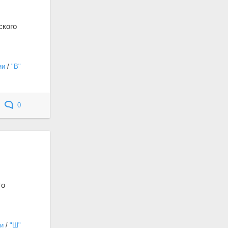
ского
ии
/
"В"
0
го
и
/
"Ш"