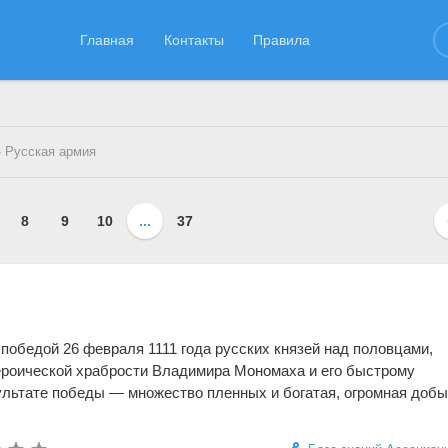
Главная
Контакты
Правила
 Русская армия
8
9
10
...
37
победой 26 февраля 1111 года русских князей над половцами,
ероической храбрости Владимира Мономаха и его быстрому
ультате победы — множество пленных и богатая, огромная добы