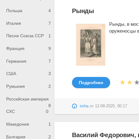
Рынды
Польша
4
Италия
7
Рынды, в мос
оруженосцы в
Песни Союза ССР
1
Франция
9
Германия
7
США
3
Подробнее
Румыния
2
Российская империя
8
imha
от
12-08-2025, 00:17
СХС
0
Македония
1
Василий Федорович, 
Болгария
2