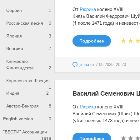
От
Рюрика
колено XVIII.
Сербия
1
Князь Василий Федорович Шуй
(† после 1471 года) и неизвестно
Российская песня
0
Япония
3
Подробнее
Венгрия
7
Княжество
imha
от
7-08-2025, 20:20
Финляндское
2
Королевство Швеция
1
Василий Семенович Ш
Индия
2
Австро-Венгрия
8
От
Рюрика
колено XVIII.
Василий Семенович (Швих) Шв
English version
0
(убит осенью 1473 года) и неиз
"ВЕСТИ" Ассоциации
1919
Подробнее