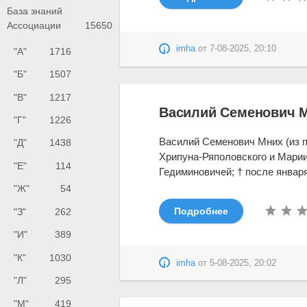
База знаний
Ассоциации
15650
imha
от
7-08-2025, 20:10
"А"
1716
"Б"
1507
"В"
1217
Василий Семенович М
"Г"
1226
Василий Семенович Мних (из п
"Д"
1438
Хрипуна-Ряполовского и Мари
"Е"
114
Гедиминовичей; † после января 1
"Ж"
54
Подробнее
"З"
262
"И"
389
"К"
1030
imha
от
5-08-2025, 20:02
"Л"
295
"М"
419