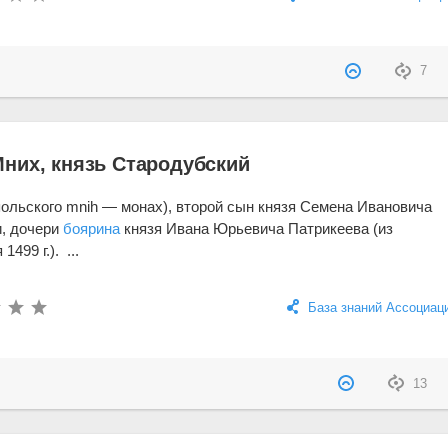
7
них, князь Стародубский
ольского mnih — монах), второй сын князя Семена Ивановича
и, дочери
боярина
князя Ивана Юрьевича Патрикеева (из
499 г.). ...
База знаний Ассоциац
13