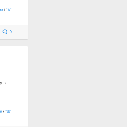
ии
/
"А"
0
у в
и
/
"Ш"