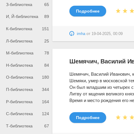
З-библиотека
65
Подробнее
И, Й-библиотека
89
К-библиотека
151
imha
от
19-04-2025, 00:09
Л-библиотека
25
М-библиотека
78
Шемячич, Василий Ив
Н-библиотека
84
Шемячич, Василий Иванович, к
О-библиотека
180
Шемяки, умер в московской тем
Он был младшим из четырех с
П-библиотека
344
Литву от мщения великого княз
Время и место рождения его неи
Р-библиотека
164
С-библиотека
124
Подробнее
Т-библиотека
67