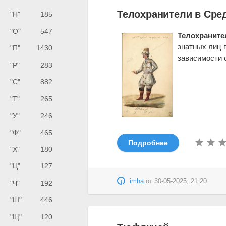
Телохранители в Сре
"Н"
185
"О"
547
Телохраните
знатных лиц 
"П"
1430
зависимости о
"Р"
283
"С"
882
"Т"
265
"У"
246
"Ф"
465
Подробнее
"Х"
180
"Ц"
127
imha
от
30-05-2025, 21:20
"Ч"
192
"Ш"
446
"Щ"
120