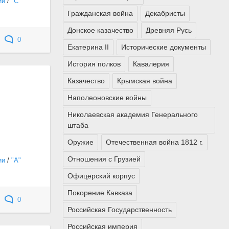
ии
/
"С"
Гражданская война
Декабристы
Донское казачество
Древняя Русь
0
Екатерина II
Исторические документы
История полков
Кавалерия
Казачество
Крымская война
Наполеоновские войны
Николаевская академия Генерального
штаба
Оружие
Отечественная война 1812 г.
Отношения с Грузией
ии
/
"А"
Офицерский корпус
Покорение Кавказа
0
Российская Государственность
Российская империя